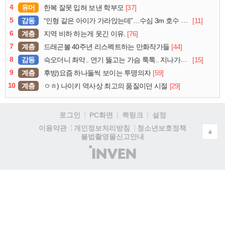
4
유머
[37]
한복 잘못 입혀 보낸 학부모
5
감동
[11]
“인형 같은 아이가 가라앉는데”…수심 3m 호수 뛰어든 60대 의인
6
계층
[76]
지역 비하 하는게 웃긴 이유.
7
계층
[44]
드래곤볼 40주년 리스펙트하는 만화작가들
8
감동
[15]
슥오더니 촤악.. 연기 뚫고는 가슴 툭툭.. 지나가던 아재의 정체
9
계층
[59]
후방)요즘 하나둘씩 보이는 투명의자
10
계층
[29]
ㅇㅎ) 나이키 역사상 최고의 품질이던 시절
로그인
PC화면
퀵링크
설정
청소년보호정책
이용약관
개인정보처리방침
▲
불법촬영물신고안내
(주)
인
벤