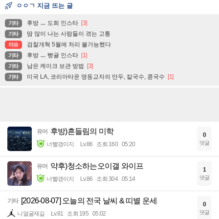
ㅇㅇㄱ 지금 뜨는 글
후방 ㅡ 도희 인스타
[3]
기타
땀 많이 나는 사람들이 겪는 고통
기타
검찰개혁 5월에 처리 불가능했다
이슈
후방 ㅡ 빵귤 인스타
[1]
기타
남은 케이크 보관 방법
[3]
기타
미국 LA, 코리아타운 명동교자의 만두, 칼국수, 콩국수
[1]
기타
후방)흔들림의 미학
유머
0
댓글
너빨갱이지
Lv.86
조회 160
05:20
약후)청소하는오이갤 와이프
유머
1
댓글
너빨갱이지
Lv.86
조회 304
05:14
[2026-08-07] 오늘의 전국 날씨 & 띠별 운세
기타
0
댓글
니얼굴제길
Lv.81
조회 195
05:02