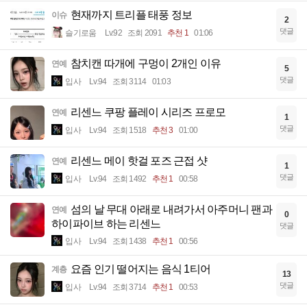
현재까지 트리플 태풍 정보
이슈
2
댓글
슬기로움
Lv.92
조회 2091
추천 1
01:06
참치캔 따개에 구멍이 2개인 이유
연예
5
댓글
입사
Lv.94
조회 3114
01:03
리센느 쿠팡 플레이 시리즈 프로모
연예
1
댓글
입사
Lv.94
조회 1518
추천 3
01:00
리센느 메이 핫걸 포즈 근접 샷
연예
1
댓글
입사
Lv.94
조회 1492
추천 1
00:58
섬의 날 무대 아래로 내려가서 아주머니 팬과
연예
0
하이파이브 하는 리센느
댓글
입사
Lv.94
조회 1438
추천 1
00:56
요즘 인기 떨어지는 음식 1티어
계층
13
댓글
입사
Lv.94
조회 3714
추천 1
00:53