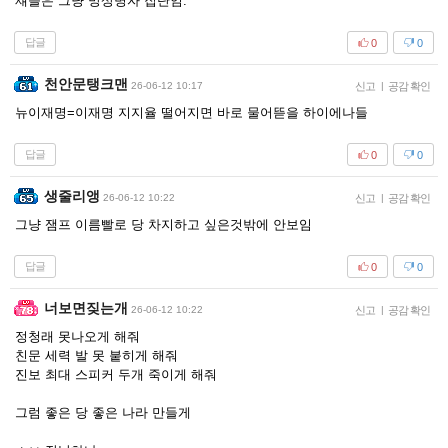
쟤들은 그냥 망상병자 집단임.
답글
0
0
천안문탱크맨
26-06-12 10:17
신고
|
공감 확인
뉴이재명=이재명 지지율 떨어지면 바로 물어뜯을 하이에나들
답글
0
0
생줄리앵
26-06-12 10:22
신고
|
공감 확인
그냥 잼프 이름빨로 당 차지하고 싶은것밖에 안보임
답글
0
0
너보면짖는개
26-06-12 10:22
신고
|
공감 확인
정청래 못나오게 해줘
친문 세력 발 못 붙히게 해줘
진보 최대 스피커 두개 죽이게 해줘
그럼 좋은 당 좋은 나라 만들게