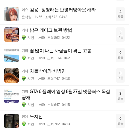
김용 : 정청래는 반명커밍아웃 해라
이슈
4
댓글
윤석렬
Lv.65
조회 572
04:42
남은 케이크 보관 방법
기타
3
댓글
치킨
Lv.99
조회 862
04:22
땀 많이 나는 사람들이 겪는 고통
기타
0
댓글
치킨
Lv.99
조회 1164
04:21
차돌박이와 비빔면
기타
0
댓글
치킨
Lv.99
조회 747
04:18
GTA 6 플레이 영상 8월27일 넷플릭스 독점
기타
3
공개
댓글
치킨
Lv.99
조회 647
04:15
노지선
연예
0
댓글
치킨
Lv.99
조회 762
04:13