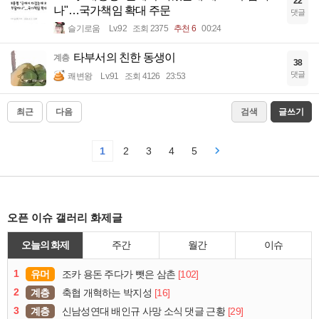
22
나"…국가책임 확대 주문
댓글
슬기로움
Lv.92
조회 2375
추천 6
00:24
타부서의 친한 동생이
계층
38
댓글
쾌변왕
Lv.91
조회 4126
23:53
최근
다음
검색
글쓰기
1
2
3
4
5
오픈 이슈 갤러리 화제글
오늘의 화제
주간
월간
이슈
1
유머
[102]
조카 용돈 주다가 뺏은 삼촌
2
계층
[16]
축협 개혁하는 박지성
3
계층
[29]
신남성연대 배인규 사망 소식 댓글 근황