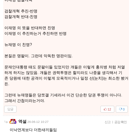
검찰개혁 추진-반명
검찰개혁 반대-친명
이재명 의 뜻을 반대하면 친명
이재명 이 추진하는거 추진하면 반명
뉴재명 이 친명?
본질은 명팔이. 그런데 악독한 명판이임.
문재인대통령 때도 문팔이들 있었지만 걔들은 이렇게 홍의병 처럼 저열
하게 하지는 않았음. 걔들은 권력투쟁은 할지라도 나중을 생각해서 기
존 당원에 대한 공격이 이렇게 모욕적이거나 일정 선(눈치)는 최소한 봤거
든.
그런데 뉴재명들은 당쪼갤 기세라서 이건 단순한 당권 투쟁이 아니다.
그래서 간첩이라는거야.
답글
12
0
역설
26-06-12 10:27
신고
|
공감 확인
이낙연계보다 더한새끼들임