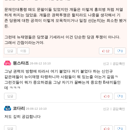
문재인대통령 때도 문팔이들 있었지만 걔들은 이렇게 홍의병 처럼 저열
하게 하지는 않았음. 걔들은 권력투쟁은 할지라도 나중을 생각해서 기
존 당원에 대한 공격이 이렇게 모욕적이거나 일정 선(눈치)는 최소한 봤거
든.
그런데 뉴재명들은 당쪼갤 기세라서 이건 단순한 당권 투쟁이 아니다.
그래서 간첩이라는거야.
답글
이동
12
0
원스타조
26-06-12 10:10
신고
|
공감 확인
그냥 권력의 방향에 따라서 여기 붙었다 저기 붙었다 하는 신인규
같은애들이 뉴이재명 타령하니까 사람들이 뭐 있는줄 아는거 같음ㅋ
그런것들이 뭐가 중요하겠음 그냥 자기가 꿀빠는게 중요한 B새끼들인
데 ㅋㅋㅋ
답글
0
0
코다리
26-06-12 10:10
신고
|
공감 확인
저도 깊히 공감합니다
답글
0
0