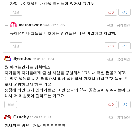
자칭 뉴이재명엔 내란당 출신들이 있어서 그런듯
답글
0
0
marcoswon
26-06-12 10:35
신고
|
공감 확인
뉴재명이나 그들을 비호하는 인간들은 너무 비열하고 저열함.
답글
0
0
Syendou
26-06-12 11:23
신고
|
공감 확인
뭘 하려는건지는 명확하죠.
자기들과 자기들에게 줄 선 사람들 공천해서 "그래서 국힘 뽑을거야"라
는 말로 당원과 시민 협박해서 의원 당선되서 한자리 해먹고 "기득권"으
로서 군림하고자 하는 거요.
정청래 되면 그게 안되거든요. 이번 전대에 23대 공천권이 쥐여지는데 그
래서 더 미칠듯이 달려드는 거고요.
답글
0
0
Cauchy
26-06-12 11:44
신고
|
공감 확인
한새끼도 안오는거봐 ㅋㅋㅋㅋㅋㅋ