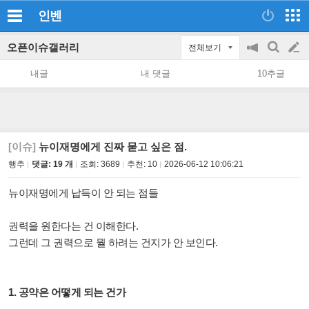
인벤
오픈이슈갤러리
전체보기
공
검
글
지
색
내글
내 댓글
10추글
on/off
쓰
기
[이슈]
뉴이재명에게 진짜 묻고 싶은 점.
행추
댓글: 19 개
조회:
3689
추천:
10
2026-06-12 10:06:21
뉴이재명에게 납득이 안 되는 점들
권력을 원한다는 건 이해한다.
그런데 그 권력으로 뭘 하려는 건지가 안 보인다.
1. 공약은 어떻게 되는 건가