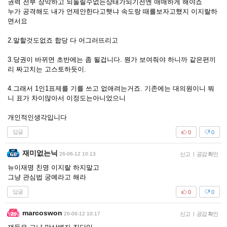
권력 전부 장악하고 되돌릴수없는상태가되기전엔 애매하게 해야죠
누가 공격해도 내가 언제안한다고햇냐 속도랑 때를보자고했지 이지랄하
면서요
2.말할것도없죠 합당 다 어그러뜨리고
3.당권이 바뀌면 초반에는 좀 될겁니다. 뭔가 보여줘야 하니까 같은편끼
리 짜고치는 고스토하듯이.
4.그래서 1인1표제를 기를 쓰고 없애려는거죠. 기존에는 대의원이니 뭐
니 표가 차이많아서 이정도는아니었으니
개인적인생각입니다
답글
0
0
재미없는닉
26-06-12 10:13
신고
|
공감 확인
뉴이재명 친명 이지랄 하지말고
그냥 관심법 궁예라고 해라
답글
0
0
marcoswon
26-06-12 10:17
신고
|
공감 확인