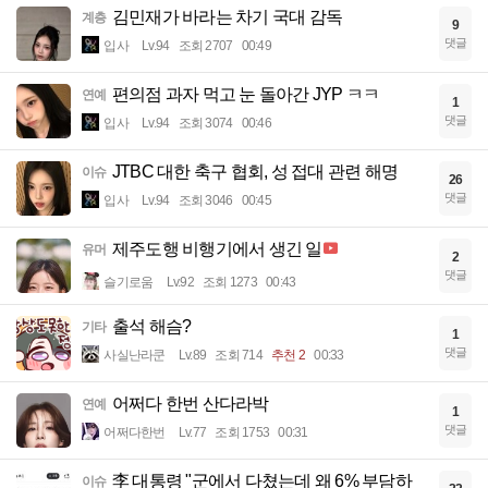
김민재가 바라는 차기 국대 감독
계층
9
댓글
입사
Lv.94
조회 2707
00:49
편의점 과자 먹고 눈 돌아간 JYP ㅋㅋ
연예
1
댓글
입사
Lv.94
조회 3074
00:46
JTBC 대한 축구 협회, 성 접대 관련 해명
이슈
26
댓글
입사
Lv.94
조회 3046
00:45
제주도행 비행기에서 생긴 일
유머
2
댓글
슬기로움
Lv.92
조회 1273
00:43
출석 해슴?
기타
1
댓글
사실난라쿤
Lv.89
조회 714
추천 2
00:33
어쩌다 한번 산다라박
연예
1
댓글
어쩌다한번
Lv.77
조회 1753
00:31
李 대통령 "군에서 다쳤는데 왜 6% 부담하
이슈