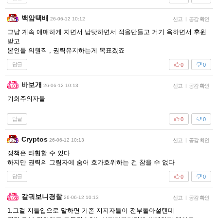
백암택배
26-06-12 10:12
신고
|
공감 확인
그냥 계속 애매하게 지면서 남탓하면서 적을만들고 거기 욕하면서 후원
받고
본인들 의원직 , 권력유지하는게 목표겠죠
답글
0
0
바보개
26-06-12 10:13
신고
|
공감 확인
기회주의자들
답글
0
0
Cryptos
26-06-12 10:13
신고
|
공감 확인
정책은 타협할 수 있다
하지만 권력의 그림자에 숨어 호가호위하는 건 참을 수 없다
답글
0
0
갈궈보니경찰
26-06-12 10:13
신고
|
공감 확인
1.그걸 지들입으로 말하면 기존 지지자들이 전부돌아설텐데