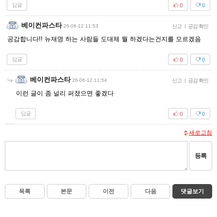
답글
0
0
베이컨파스타
26-06-12 11:53
신고
|
공감 확인
공감합니다!! 뉴재명 하는 사람들 도대체 뭘 하겠다는건지를 모르겠음
답글
0
0
베이컨파스타
26-06-12 11:54
신고
|
공감 확인
이런 글이 좀 널리 퍼졌으면 좋겠다
답글
0
0
새로고침
등록
목록
본문
이전
다음
댓글보기