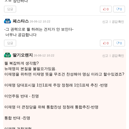
ㅅㅂ 장난하나
답글
0
0
페스타스
26-06-12 10:22
신고
|
공감 확인
-그 권력으로 뭘 하려는 건지가 안 보인다-
너무나 공감합니다
답글
0
0
딸기오랜지
26-06-12 10:22
신고
|
공감 확인
뭘 복잡하게 생각함?
뉴재명의 본질을 볼필요가있음.
이재명을 위하면 이재명 뜻을 무조건 찬성해야 명심 이라고 할수있겠죠?
이재명 당대표시절 1인1표제 주장 정청래 1인1표제 추진 -반명
이언주등 반대 - 친명
이재명 더 큰정당을 위해 통합찬성 정청래 통합추진-반명
통합 반대 -친명
이재명 검찰개혁