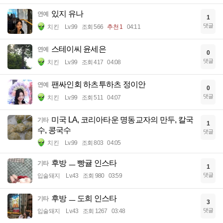
있지 유나
연예
1
댓글
치킨
Lv.99
조회 566
추천 1
04:11
스테이씨 윤세은
연예
0
댓글
치킨
Lv.99
조회 417
04:08
팬싸인회 하츠투하츠 정이안
연예
0
댓글
치킨
Lv.99
조회 511
04:07
미국 LA, 코리아타운 명동교자의 만두, 칼국
기타
1
수, 콩국수
댓글
치킨
Lv.99
조회 803
04:05
후방 ㅡ 빵귤 인스타
기타
1
댓글
입술돼지
Lv.43
조회 980
03:59
후방 ㅡ 도희 인스타
기타
3
댓글
입술돼지
Lv.43
조회 1267
03:48