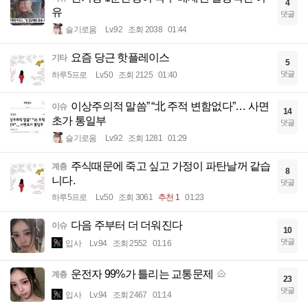
4
유
댓글
슬기로움
Lv.92
조회 2038
01:44
요즘 당근 핫플레이스
기타
5
댓글
하루5프로
Lv.50
조회 2125
01:40
이상주의적 말씀” “北 주적 변함없다”… 사면
이슈
14
초가 통일부
댓글
슬기로움
Lv.92
조회 1281
01:29
주식때문에 죽고 싶고 가정이 파탄날꺼 같습
계층
8
니다.
댓글
하루5프로
Lv.50
조회 3061
추천 1
01:23
다음 주부터 더 더워진다
이슈
10
댓글
입사
Lv.94
조회 2552
01:16
운전자 99%가 틀리는 교통문제
계층
23
댓글
입사
Lv.94
조회 2467
01:14