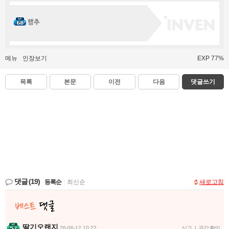
행추
메뉴
인장보기
EXP 77%
목록
본문
이전
다음
댓글쓰기
댓글
(19)
등록순
|
최신순
새로고침
딸기오랜지
26-06-12 10:22
신고
|
공감 확인