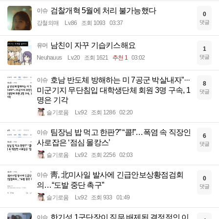
검찰개혁 5월에 처리 불가능했다
이슈
0
댓글
강철의매
Lv.86
조회 1093
03:37
남친이 자꾸 기습키스해요
유머
1
댓글
Neuhauus
Lv.20
조회 1621
추천 1
03:02
호남 반도체 방해하는 미 7공군 박살내자”···
이슈
8
미군기지 무단침입 대학생단체 회원 3명 구속, 1
댓글
명은 기각
슬기로움
Lv.92
조회 1286
02:20
팀장님 밥 먹고 한판?” “콜!”…폭염 속 직장인
이슈
6
사로잡은 ‘점심 몰캉스’
댓글
슬기로움
Lv.92
조회 2256
02:03
靑, 北미사일 발사에 긴급안보상황점검회
이슈
0
의…“도발 중단 촉구”
댓글
슬기로움
Lv.92
조회 933
01:49
한기성 1군단장이 직무 배제된 결정적인 이
이슈