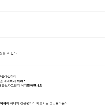
참을 수 없다
전부돌아설텐데
엔 애매하게 해야죠
 때를보자고했지 이지랄하면서요
 보여줘야 하니까 같은편끼리 짜고치는 고스토하듯이.