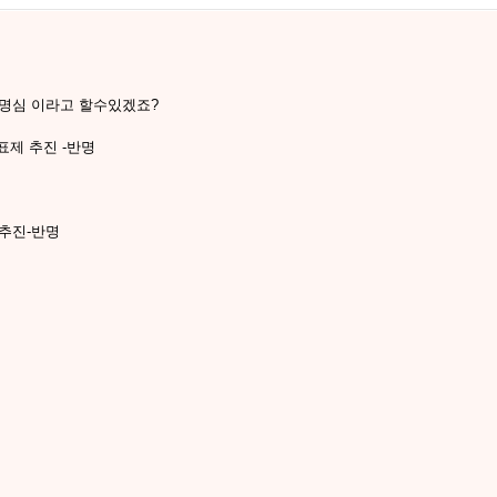
 명심 이라고 할수있겠죠?
표제 추진 -반명
합추진-반명