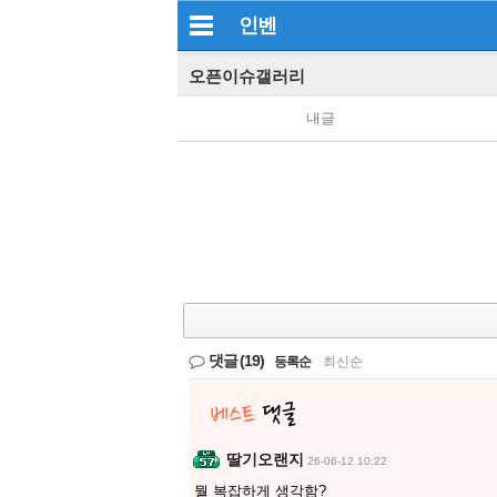
인벤
오픈이슈갤러리
내글
댓글
(19)
등록순
|
최신순
딸기오랜지
26-06-12 10:22
뭘 복잡하게 생각함?