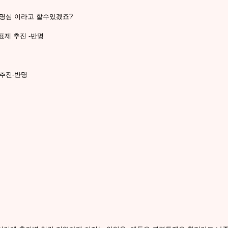
 명심 이라고 할수있겠죠?
표제 추진 -반명
합추진-반명