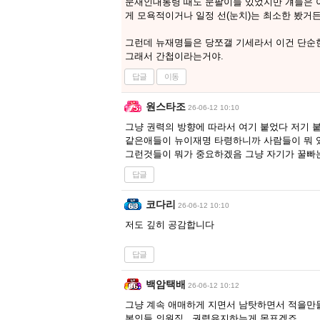
문재인대통령 때도 문팔이들 있었지만 걔들은 이
게 모욕적이거나 일정 선(눈치)는 최소한 봤거든
그런데 뉴재명들은 당쪼갤 기세라서 이건 단순한
그래서 간첩이라는거야.
답글
이동
원스타조
26-06-12 10:10
그냥 권력의 방향에 따라서 여기 붙었다 저기 
같은애들이 뉴이재명 타령하니까 사람들이 뭐 
그런것들이 뭐가 중요하겠음 그냥 자기가 꿀빠
답글
코다리
26-06-12 10:10
저도 깊히 공감합니다
답글
백암택배
26-06-12 10:12
그냥 계속 애매하게 지면서 남탓하면서 적을만
본인들 의원직 , 권력유지하는게 목표겠죠