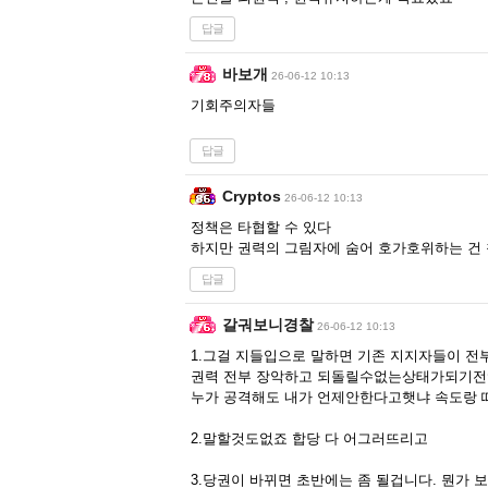
답글
바보개
26-06-12 10:13
기회주의자들
답글
Cryptos
26-06-12 10:13
정책은 타협할 수 있다
하지만 권력의 그림자에 숨어 호가호위하는 건 
답글
갈궈보니경찰
26-06-12 10:13
1.그걸 지들입으로 말하면 기존 지지자들이 
권력 전부 장악하고 되돌릴수없는상태가되기전
누가 공격해도 내가 언제안한다고햇냐 속도랑
2.말할것도없죠 합당 다 어그러뜨리고
3.당권이 바뀌면 초반에는 좀 될겁니다. 뭔가