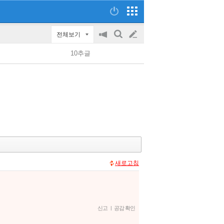
전체보기
공
검
글
지
색
10추글
on/off
쓰
기
새로고침
신고
|
공감 확인