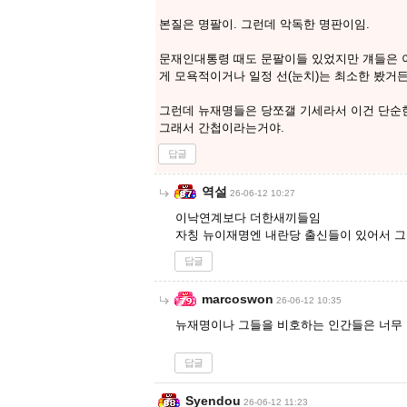
본질은 명팔이. 그런데 악독한 명판이임.
문재인대통령 때도 문팔이들 있었지만 걔들은 이
게 모욕적이거나 일정 선(눈치)는 최소한 봤거든
그런데 뉴재명들은 당쪼갤 기세라서 이건 단순한
그래서 간첩이라는거야.
답글
역설
26-06-12 10:27
이낙연계보다 더한새끼들임
자칭 뉴이재명엔 내란당 출신들이 있어서 
답글
marcoswon
26-06-12 10:35
뉴재명이나 그들을 비호하는 인간들은 너무 
답글
Syendou
26-06-12 11:23