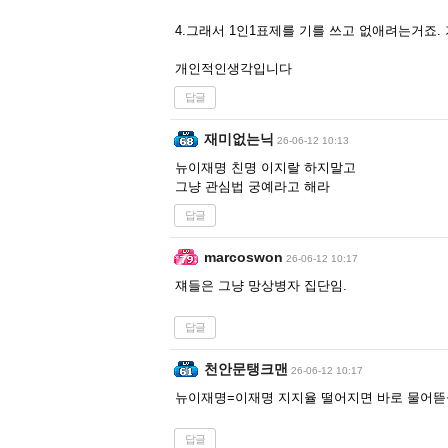
4.그래서 1인1표제를 기를 쓰고 없애려는거죠
개인적인생각입니다
답글
재미없는닉
26-06-12 10:13
뉴이재명 친명 이지랄 하지말고
그냥 관심법 궁예라고 해라
답글
marcoswon
26-06-12 10:17
쟤들은 그냥 망상병자 집단임.
답글
천안문탱크맨
26-06-12 10:17
뉴이재명=이재명 지지율 떨어지면 바로 물어
답글