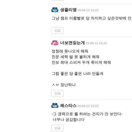
생줄리앵
26-06-12 10:22
그냥 잼프 이름빨로 당 차지하고 싶은것밖에 
답글
너보면짖는개
26-06-12 10:22
정청래 못나오게 해줘
친문 세력 발 못 붙히게 해줘
진보 최대 스피커 두개 죽이게 해줘
그럼 좋은 당 좋은 나라 만들게
ㅅㅂ 장난하나
답글
페스타스
26-06-12 10:22
-그 권력으로 뭘 하려는 건지가 안 보인다-
너무나 공감합니다
답글