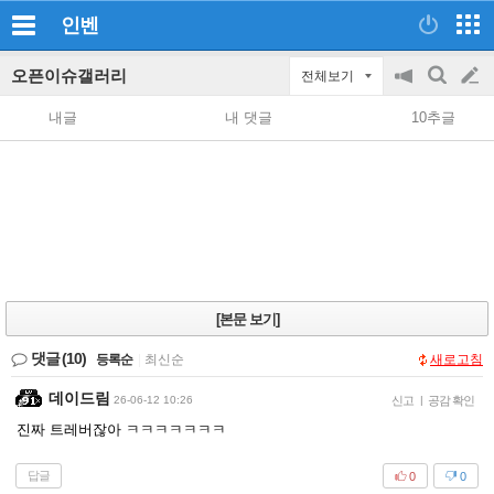
인벤
오픈이슈갤러리
전체보기
공
검
글
지
색
내글
내 댓글
10추글
on/off
쓰
기
[본문 보기]
댓글
(10)
등록순
|
최신순
새로고침
데이드림
26-06-12 10:26
신고
|
공감 확인
진짜 트레버잖아 ㅋㅋㅋㅋㅋㅋㅋ
답글
0
0