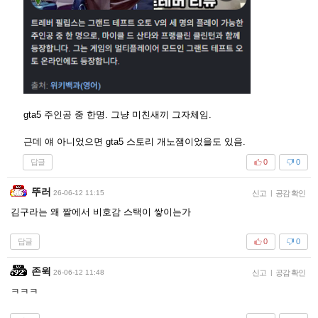
gta5 주인공 중 한명. 그냥 미친새끼 그자체임.
근데 얘 아니었으면 gta5 스토리 개노잼이었을도 있음.
답글
0
0
뚜러
26-06-12 11:15
신고
|
공감 확인
김구라는 왜 짤에서 비호감 스택이 쌓이는가
답글
0
0
존윅
26-06-12 11:48
신고
|
공감 확인
ㅋㅋㅋ