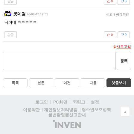
답글
0
0
롯데검
26-06-12 17:55
신고
|
공감 확인
딱이네 ㅋㅋㅋㅋㅋ
답글
0
0
새로고침
등록
목록
본문
이전
다음
댓글보기
로그인
PC화면
퀵링크
설정
청소년보호정책
이용약관
개인정보처리방침
▲
불법촬영물신고안내
(주)
인