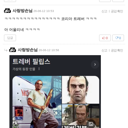
사랑방손님
26-06-12 10:53
신고
|
공감 확인
ㅋㅋㅋㅋㅋㅋㅋㅋㅋㅋㅋㅋㅋㅋㅋ 코리아 트레버 ㅋㅋㅋ
아 어울리네 ㅋㅋㅋㅋ
답글
0
0
사랑방손님
26-06-12 10:56
신고
|
공감 확인