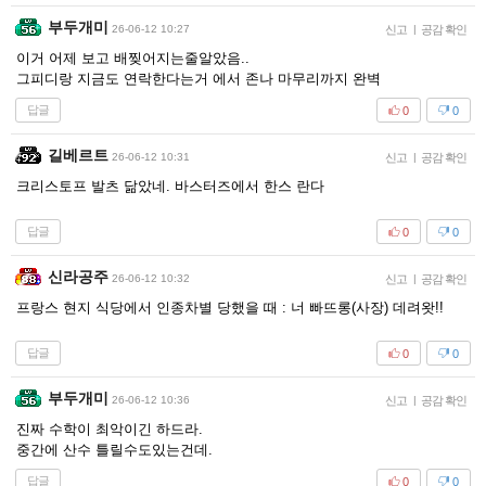
부두개미
26-06-12 10:27
신고
|
공감 확인
이거 어제 보고 배찢어지는줄알았음..
그피디랑 지금도 연락한다는거 에서 존나 마무리까지 완벽
답글
0
0
길베르트
26-06-12 10:31
신고
|
공감 확인
크리스토프 발츠 닮았네. 바스터즈에서 한스 란다
답글
0
0
신라공주
26-06-12 10:32
신고
|
공감 확인
프랑스 현지 식당에서 인종차별 당했을 때 : 너 빠뜨롱(사장) 데려왓!!
답글
0
0
부두개미
26-06-12 10:36
신고
|
공감 확인
진짜 수학이 최악이긴 하드라.
중간에 산수 틀릴수도있는건데.
답글
0
0