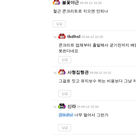
불꽃야근
26-06-12 10:26
철근 콘크리트로 지으면 안되나
답글
tkdhsl
26-06-12 10:30
콘크리트 업체부터 출발해서 굳기전까지 
못쓴다네요
답글
사형집행관
26-06-12 10:31
그걸로 짓고 유지보수 하는 비용보다 그냥 저
답글
신라
26-06-12 10:34
@tkdhsl
너무 멀어서 그런가
답글