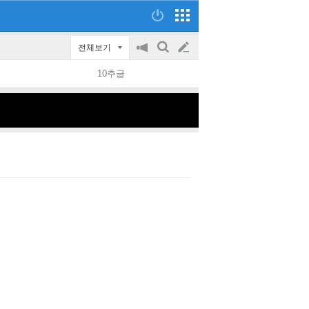
전체보기
공
검
글
지
색
10추글
on/off
쓰
기