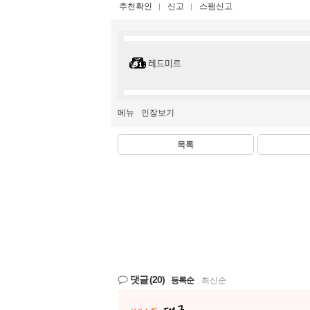
추천확인
신고
스팸신고
레드미르
메뉴
인장보기
목록
댓글
(20)
등록순
|
최신순