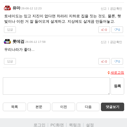
유마
26-06-12 12:23
신고
|
공감 확인
토네이도는 있고 지진이 없다면 차라리 지하로 집을 짓는 것도. 물론, 햇
빛이나 이런 거 잘 들어오게 설계하고. 지상에도 살게끔 만들어놓고.
답글
0
0
롯데검
26-06-12 17:58
신고
|
공감 확인
우리나라가 좋다...
답글
0
0
새로고침
등록
목록
본문
이전
다음
댓글보기
로그인
PC화면
퀵링크
설정