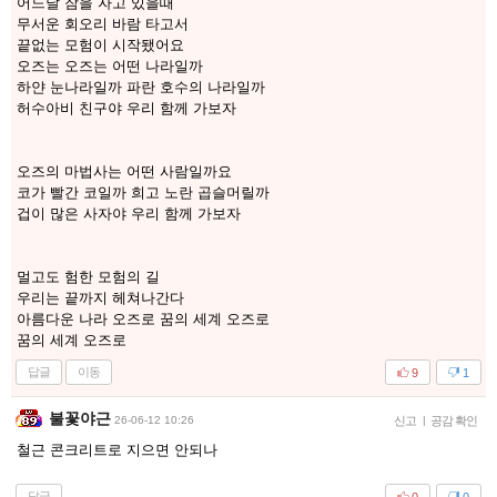
어느날 잠을 자고 있을때
무서운 회오리 바람 타고서
끝없는 모험이 시작됐어요
오즈는 오즈는 어떤 나라일까
하얀 눈나라일까 파란 호수의 나라일까
허수아비 친구야 우리 함께 가보자
오즈의 마법사는 어떤 사람일까요
코가 빨간 코일까 희고 노란 곱슬머릴까
겁이 많은 사자야 우리 함께 가보자
멀고도 험한 모험의 길
우리는 끝까지 헤쳐나간다
아름다운 나라 오즈로 꿈의 세계 오즈로
꿈의 세계 오즈로
답글
이동
9
1
불꽃야근
26-06-12 10:26
신고
|
공감 확인
철근 콘크리트로 지으면 안되나
답글
0
0