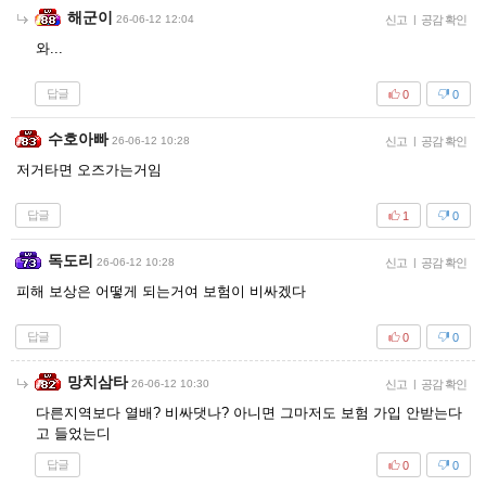
해군이
26-06-12 12:04
신고
|
공감 확인
와...
답글
0
0
수호아빠
26-06-12 10:28
신고
|
공감 확인
저거타면 오즈가는거임
답글
1
0
독도리
26-06-12 10:28
신고
|
공감 확인
피해 보상은 어떻게 되는거여 보험이 비싸겠다
답글
0
0
망치삼타
26-06-12 10:30
신고
|
공감 확인
다른지역보다 열배? 비싸댓나? 아니면 그마저도 보험 가입 안받는다
고 들었는디
답글
0
0