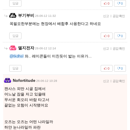
답글
0
0
부기부비
26-06-12 11:32
신고
|
공감 확인
꼭필요한부분에는 현장에서 배합후 사용한다고 하네요
답글
0
0
엘지전자
26-06-12 12:14
신고
|
공감 확인
@tkdhsl
와.. 레미콘들이 미친듯이 밟는 이유가...
답글
0
0
Nofortitude
26-06-12 10:28
신고
|
공감 확인
캔사스 외딴 시골 집에서
어느날 잠을 자고 있을때
무서운 회오리 바람 타고서
끝없는 모험이 시작됐어요
오즈는 오즈는 어떤 나라일까
하얀 눈나라일까 파란