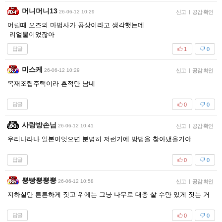
머니머니13
26-06-12 10:29
신고
|
공감 확인
어릴때 오즈의 마법사가 공상이라고 생각햇는데
리얼물이었잖아
답글
1
0
미스케
26-06-12 10:29
신고
|
공감 확인
목재조립주택이라 흔적만 남네
답글
0
0
사랑방손님
26-06-12 10:41
신고
|
공감 확인
우리나라나 일본이엇으면 분명히 저런거에 방법을 찾아냈을거야
답글
0
0
뿡빵뿡뿡뿡
26-06-12 10:58
신고
|
공감 확인
지하실만 튼튼하게 짓고 위에는 그냥 나무로 대충 살 수만 있게 짓는 거
답글
0
0