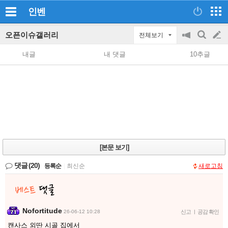
인벤
오픈이슈갤러리
전체보기
공
검
글
지
색
내글
내 댓글
10추글
on/off
쓰
기
[본문 보기]
댓글
(20)
등록순
|
최신순
새로고침
Nofortitude
26-06-12 10:28
신고
|
공감 확인
캔사스 외딴 시골 집에서