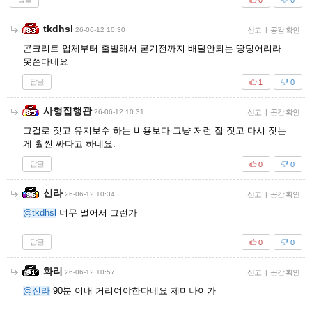
tkdhsl
26-06-12 10:30
신고
|
공감 확인
콘크리트 업체부터 출발해서 굳기전까지 배달안되는 땅덩어리라
못쓴다네요
답글
1
0
사형집행관
26-06-12 10:31
신고
|
공감 확인
그걸로 짓고 유지보수 하는 비용보다 그냥 저런 집 짓고 다시 짓는
게 훨씬 싸다고 하네요.
답글
0
0
신라
26-06-12 10:34
신고
|
공감 확인
@tkdhsl
너무 멀어서 그런가
답글
0
0
화리
26-06-12 10:57
신고
|
공감 확인
@신라
90분 이내 거리여야한다네요 제미나이가