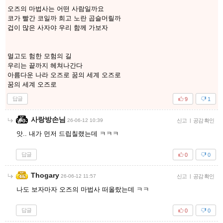
오즈의 마법사는 어떤 사람일까요
코가 빨간 코일까 희고 노란 곱슬머릴까
겁이 많은 사자야 우리 함께 가보자
멀고도 험한 모험의 길
우리는 끝까지 헤쳐나간다
아름다운 나라 오즈로 꿈의 세계 오즈로
꿈의 세계 오즈로
답글
9
1
사랑방손님
26-06-12 10:39
신고
|
공감 확인
앗.. 내가 먼저 드립칠랬는데 ㅋㅋㅋ
답글
0
0
Thogary
26-06-12 11:57
신고
|
공감 확인
나도 보자마자 오즈의 마법사 떠올랐는데 ㅋㅋ
답글
0
0