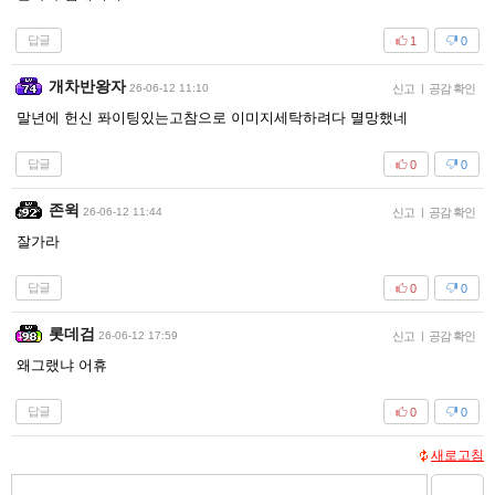
답글
1
0
개차반왕자
26-06-12 11:10
신고
|
공감 확인
말년에 헌신 퐈이팅있는고참으로 이미지세탁하려다 멸망했네
답글
0
0
존윅
26-06-12 11:44
신고
|
공감 확인
잘가라
답글
0
0
롯데검
26-06-12 17:59
신고
|
공감 확인
왜그랬냐 어휴
답글
0
0
새로고침