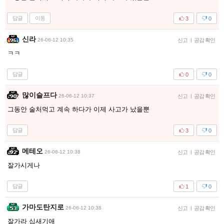
답글
이동
3
0
신라
26-06-12 10:35
신고
|
공감 확인
ㅋㅋ
답글
0
0
많이슬프다
26-06-12 10:37
신고
|
공감 확인
그동안 술처먹고 계속 하다가 이제 사고가 났을뿐
답글
3
0
메테오
26-06-12 10:38
신고
|
공감 확인
잘가시게나
답글
1
0
가마도탄지로
26-06-12 10:38
신고
|
공감 확인
잘가라 십새기애