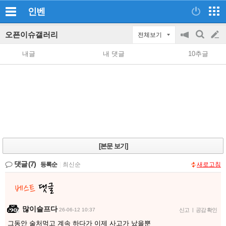
인벤
오픈이슈갤러리
전체보기
공
검
글
지
색
내글
내 댓글
10추글
on/off
쓰
기
[본문 보기]
댓글
(7)
등록순
|
최신순
새로고침
많이슬프다
26-06-12 10:37
신고
|
공감 확인
그동안 술처먹고 계속 하다가 이제 사고가 났을뿐