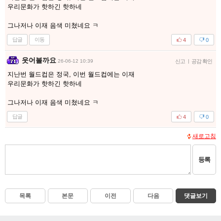
우리문화가 핫하긴 핫하네
그나저나 이재 음색 미쳤네요 ㅋ
답글
이동
4
0
웃어볼까요
26-06-12 10:39
신고
|
공감 확인
지난번 월드컵은 정국, 이번 월드컵에는 이재
우리문화가 핫하긴 핫하네
그나저나 이재 음색 미쳤네요 ㅋ
답글
4
0
새로고침
등록
목록
본문
이전
다음
댓글보기