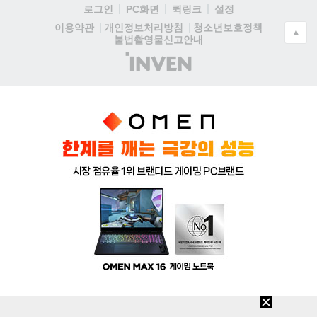
로그인
PC화면
퀵링크
설정
청소년보호정책
이용약관
개인정보처리방침
▲
불법촬영물신고안내
(주)
인
벤