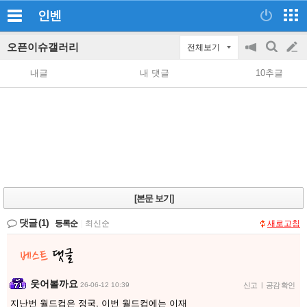
인벤
오픈이슈갤러리
전체보기
공
검
글
지
색
내글
내 댓글
10추글
on/off
쓰
기
[본문 보기]
댓글
(1)
등록순
|
최신순
새로고침
웃어볼까요
26-06-12 10:39
신고
|
공감 확인
지난번 월드컵은 정국, 이번 월드컵에는 이재