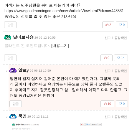
이색기는 민주당원을 붕어로 아는거야 뭐야?
https://www.goodmorningcc.com/news/articleView.html?idxno=443531
송영길의 정체를 알 수 있는 좋은 기사네요
답글
2
0
날아보자슝
26-06-12 10:55
신고
|
공감 확인
블라인드 된 코멘트입니다.
[내용보기]
답글
0
14
알로y
26-06-12 10:59
신고
|
공감 확인
당연히 알지 심지어 김어준 본인이 다 얘기했던거다. 그렇게 못되
게 굴어서 미안하다고 속죄하는 마음으로 상복 존나 오랫동안 입었
지 추미애도 자기 잘못인정하고 삼보일배해서 아직도 다리 안좋고. 그
래도 송영길처럼은 안했어
답글
10
0
묵명
26-06-12 11:11
신고
|
공감 확인