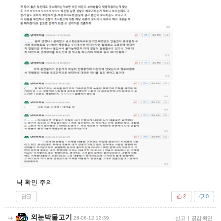
닉 확인 주의
답글
2
0
외눈박물고기
26-06-12 12:39
신고
|
공감 확인