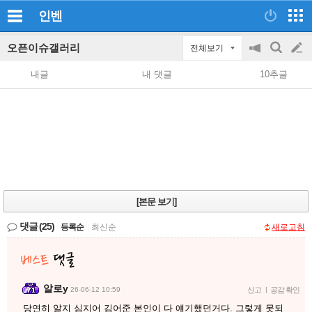
인벤
오픈이슈갤러리
전체보기
공
검
글
지
색
내글
내 댓글
10추글
on/off
쓰
기
[본문 보기]
댓글
(25)
등록순
|
최신순
새로고침
알로y
26-06-12 10:59
신고
|
공감 확인
당연히 알지 심지어 김어준 본인이 다 얘기했던거다. 그렇게 못되