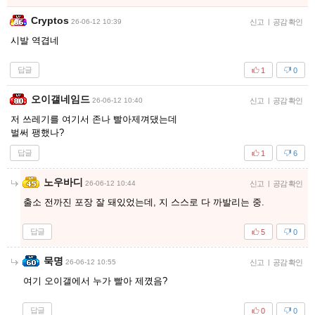
Cryptos
26-06-12 10:39
신고
|
공감 확인
시발 역겹네
답글
1
0
오이갤네임드
26-06-12 10:40
신고
|
공감 확인
저 쓰레기를 여기서 존나 빨아제껴댔는데
벌써 팽했나?
답글
1
6
노우바디
26-06-12 10:44
신고
|
공감 확인
출소 전까진 포장 잘 돼있었는데, 지 스스로 다 까발리는 중.
답글
5
0
묵명
26-06-12 10:55
신고
|
공감 확인
여기 오이갤에서 누가 빨아 제꼈음?
답글
0
0