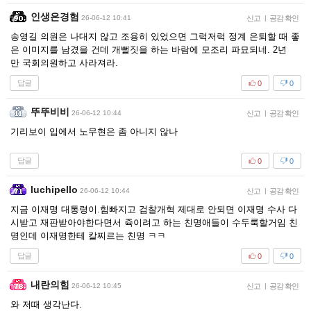
인생은경험
26-06-12 10:41
신고
|
공감 확인
송영길 의원은 나대지 않고 조용히 있었으면 그럭저럭 정계 은퇴할 때 좋
은 이미지를 남겼을 건데 개뻘짓을 하는 바람에 모조리 파묘되네. 2년
만 국회의원하고 사라져라.
답글
0
0
뚜뚜비비
26-06-12 10:44
신고
|
공감 확인
기리보이 입에서 노무현은 좀 아니지 않나
답글
0
0
luchipello
26-06-12 10:44
신고
|
공감 확인
지금 이재명 대통령이.힘빠지고 검찰개혁 제대로 안되면 이재명 수사 다
시받고 재판받아야한다면서 쥭이려고 하는 친명애들이 수두룩할거임 친
명인데 이재명한테 칼찌르는 친명 ㅋㅋ
답글
0
0
내란의힘
26-06-12 10:45
신고
|
공감 확인
와 저때 생각난다.