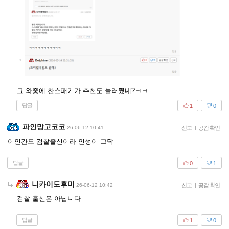
그 와중에 찬스패기가 추천도 눌러줬네?ㅋㅋ
답글
1
0
파인망고코코
26-06-12 10:41
신고
|
공감 확인
이인간도 검찰줄신이라 인성이 그닥
답글
0
1
니카이도후미
26-06-12 10:42
신고
|
공감 확인
검찰 출신은 아닙니다
답글
1
0