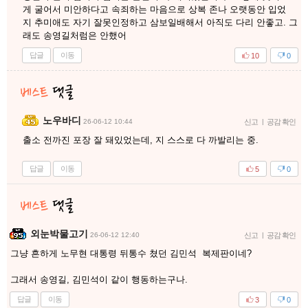
게 굴어서 미안하다고 속죄하는 마음으로 상복 존나 오랫동안 입었
지 추미애도 자기 잘못인정하고 삼보일배해서 아직도 다리 안좋고. 그
래도 송영길처럼은 안했어
답글
이동
10
0
노우바디
26-06-12 10:44
신고
|
공감 확인
출소 전까진 포장 잘 돼있었는데, 지 스스로 다 까발리는 중.
답글
이동
5
0
외눈박물고기
26-06-12 12:40
신고
|
공감 확인
그냥 흔하게 노무현 대통령 뒤통수 쳤던 김민석 복제판이네?
그래서 송영길, 김민석이 같이 행동하는구나.
답글
이동
3
0