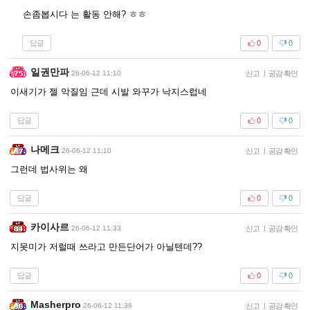
손좀봅시다 는 활동 안해? ㅎㅎ
답글
0
0
일권만파
26-06-12 11:10
신고
|
공감 확인
이새기가 젤 악질임 근데 시발 와꾸가 낙지스럽네
답글
0
0
나메크
26-06-12 11:10
신고
|
공감 확인
그런데 법사위는 왜
답글
0
0
카이사르
26-06-12 11:33
신고
|
공감 확인
지못미가 저럴때 쓰라고 만든단어가 아닐텐데??
답글
0
0
Masherpro
26-06-12 11:36
신고
|
공감 확인