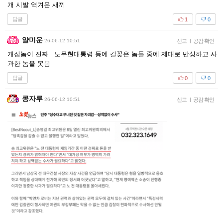
개 시발 역겨운 새끼
답글
1
0
얄미운
26-06-12 10:51
신고
|
공감 확인
개잡놈이 진짜.. 노무현대통령 등에 칼꽂은 놈들 중에 제대로 반성하고 사
과한 놈을 못봄
답글
0
0
콩자루
26-06-12 10:51
신고
|
공감 확인