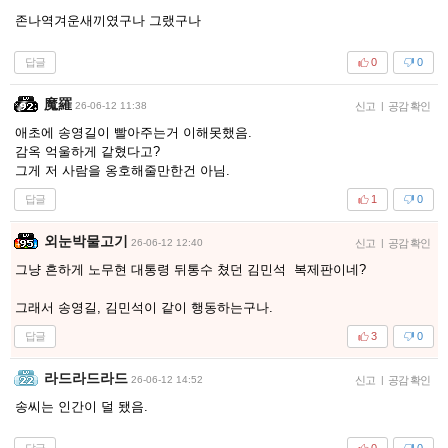
존나역겨운새끼였구나 그랬구나
답글
0
0
魔羅
26-06-12 11:38
신고
|
공감 확인
애초에 송영길이 빨아주는거 이해못했음.
감옥 억울하게 같혔다고?
그게 저 사람을 옹호해줄만한건 아님.
답글
1
0
외눈박물고기
26-06-12 12:40
신고
|
공감 확인
그냥 흔하게 노무현 대통령 뒤통수 쳤던 김민석 복제판이네?
그래서 송영길, 김민석이 같이 행동하는구나.
답글
3
0
라드라드라드
26-06-12 14:52
신고
|
공감 확인
송씨는 인간이 덜 됐음.
답글