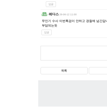
답글
레다스
26-06-12 11:00
무인기 수사 이번특검이 안하고 경찰에 넘긴답
부담되는듯
답글
목록