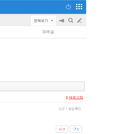
전체보기
공
검
글
지
색
10추글
on/off
쓰
기
새로고침
신고
|
공감 확인
0
0