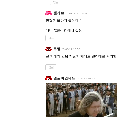
답글
켈레브라
26-06-12 10:48
판결은 끝까지 들어야 함
매번 "그러나" 에서 철렁
답글
무벨
26-06-12 10:50
큰 기대가 안됨 저런거 제대로 원칙대로 처리할
답글
얼굴이언데드
26-06-12 10:53