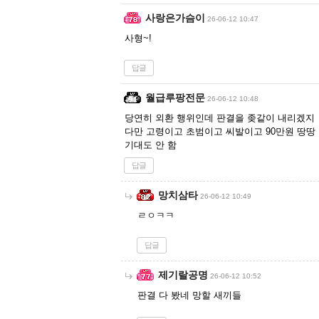
사랑은가슴이
26-06-12 10:47
사형~!
답글
월급루팡전문
26-06-12 10:48
당연히 외환 행위인데 판결을 좆같이 내리겠지
다만 고령이고 초범이고 씨발이고 90만원 땅땅
기대도 안 함
답글
망치삼타
26-06-12 10:49
ㄹㅇㅋㅋ
답글
제기랄공명
26-06-12 10:52
판결 다 봤네 망할 새끼들