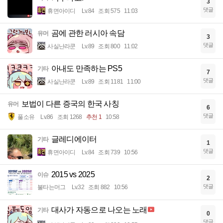
3
댓글
휴면아이디
Lv.84
조회 575
11:03
곰에 관한 러시아 속담
유머
3
댓글
사실난라쿤
Lv.89
조회 800
11:02
아내도 만족하는 PS5
기타
7
댓글
사실난라쿤
Lv.89
조회 1181
11:00
보법이 다른 증국의 한국 사칭
유머
6
댓글
풀소유
Lv.86
조회 1268
추천 1
10:58
글레디에이터
기타
1
댓글
휴면아이디
Lv.84
조회 739
10:56
2015 vs 2025
이슈
2
댓글
불타는머그
Lv.32
조회 882
10:56
대사가 자동으로 나오는 노래
기타
0
댓글