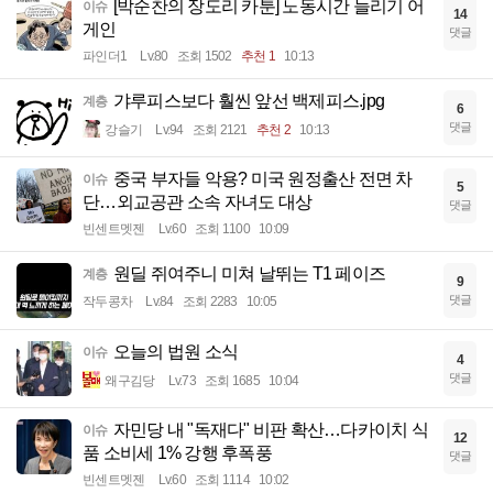
[박순찬의 장도리 카툰] 노동시간 늘리기 어
이슈
14
게인
댓글
파인더1
Lv.80
조회 1502
추천 1
10:13
갸루피스보다 훨씬 앞선 백제피스.jpg
계층
6
댓글
강슬기
Lv.94
조회 2121
추천 2
10:13
중국 부자들 악용? 미국 원정출산 전면 차
이슈
5
단…외교공관 소속 자녀도 대상
댓글
빈센트멧젠
Lv.60
조회 1100
10:09
원딜 쥐여주니 미쳐 날뛰는 T1 페이즈
계층
9
댓글
작두콩차
Lv.84
조회 2283
10:05
오늘의 법원 소식
이슈
4
댓글
왜구김당
Lv.73
조회 1685
10:04
자민당 내 "독재다" 비판 확산…다카이치 식
이슈
12
품 소비세 1% 강행 후폭풍
댓글
빈센트멧젠
Lv.60
조회 1114
10:02