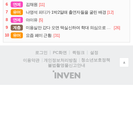
6
연예
[11]
김채원
7
유머
[12]
나영석 피디가 1박2일때 출연자들을 굴린 배경
8
연예
[5]
아이유
9
계층
[26]
미용실만 갔다 오면 떡실신하여 학대 의심으로 cctv 돌려보니
10
유머
[31]
요즘 폐미 근황.
로그인
PC화면
퀵링크
설정
청소년보호정책
이용약관
개인정보처리방침
▲
불법촬영물신고안내
(주)
인
벤