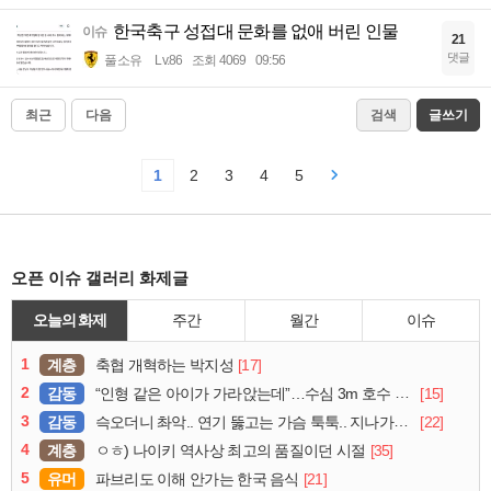
한국축구 성접대 문화를 없애 버린 인물
이슈
21
댓글
풀소유
Lv.86
조회 4069
09:56
최근
다음
검색
글쓰기
1
2
3
4
5
오픈 이슈 갤러리 화제글
오늘의 화제
주간
월간
이슈
1
계층
[17]
축협 개혁하는 박지성
2
감동
[15]
“인형 같은 아이가 가라앉는데”…수심 3m 호수 뛰어든 60대 의인
3
감동
[22]
슥오더니 촤악.. 연기 뚫고는 가슴 툭툭.. 지나가던 아재의 정체
4
계층
[35]
ㅇㅎ) 나이키 역사상 최고의 품질이던 시절
5
유머
[21]
파브리도 이해 안가는 한국 음식