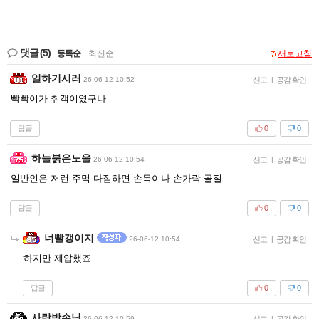
댓글
(5)
등록순
|
최신순
새로고침
일하기시러
26-06-12 10:52
신고
|
공감 확인
빡빡이가 취객이였구나
답글
0
0
하늘붉은노을
26-06-12 10:54
신고
|
공감 확인
일반인은 저런 주먹 다짐하면 손목이나 손가락 골절
답글
0
0
너빨갱이지
26-06-12 10:54
신고
|
공감 확인
하지만 제압했죠
답글
0
0
사랑방손님
26-06-12 10:59
신고
|
공감 확인