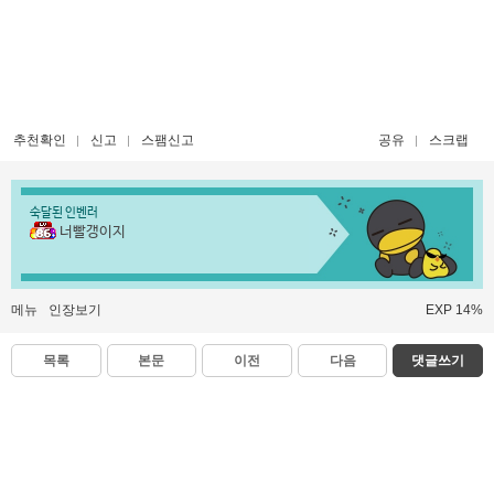
추천확인
신고
스팸신고
공유
스크랩
숙달된 인벤러
너빨갱이지
메뉴
인장보기
EXP 14%
목록
본문
이전
다음
댓글쓰기