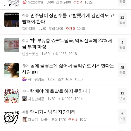
댓글
Nozdormu
Lv.90
조회 2400
추천 4
10:22
민주당이 장인수를 고발했기에 김민석도 고
이슈
21
발해야 한다.
댓글
갈마갈마
Lv.80
조회 1306
추천 6
10:18
“中 부유층 쇼크”...당국, 역외신탁에 20% 세
이슈
4
금 부과 파장
댓글
빈센트멧젠
Lv.60
조회 1183
10:18
몸에 물닿는게 싫어서 물티슈로 샤워한다는
유머
25
사람.jpg
댓글
파아랑망토
Lv.68
조회 3287
10:16
택배야 왜 출발을 하지 못하니!!!!
기타
11
댓글
사실난라쿤
Lv.89
조회 1912
10:14
택시기사님의 자랑거리
계층
5
댓글
강슬기
Lv.94
조회 1778
추천 2
10:14