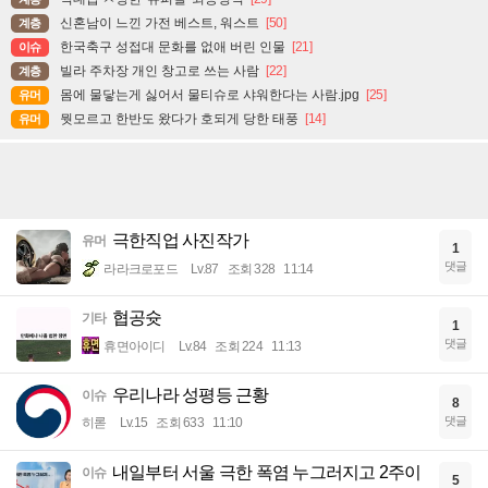
신혼남이 느낀 가전 베스트, 워스트
[50]
계층
한국축구 성접대 문화를 없애 버린 인물
[21]
이슈
빌라 주차장 개인 창고로 쓰는 사람
[22]
계층
몸에 물닿는게 싫어서 물티슈로 샤워한다는 사람.jpg
[25]
유머
뭣모르고 한반도 왔다가 호되게 당한 태풍
[14]
유머
극한직업 사진작가
유머
1
댓글
라라크로포드
Lv.87
조회 328
11:14
협공슛
기타
1
댓글
휴면아이디
Lv.84
조회 224
11:13
우리나라 성평등 근황
이슈
8
댓글
히롣
Lv.15
조회 633
11:10
내일부터 서울 극한 폭염 누그러지고 2주이
이슈
5