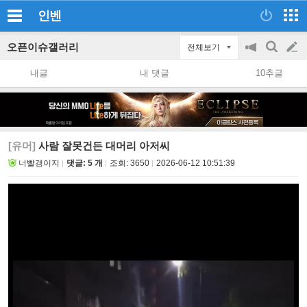
인벤
오픈이슈갤러리
전체보기
공
검
글
지
색
내글
내 댓글
10추글
on/off
쓰
기
[유머]
사람 잘못건든 대머리 아저씨
너빨갱이지
댓글: 5 개
조회:
3650
2026-06-12 10:51:39