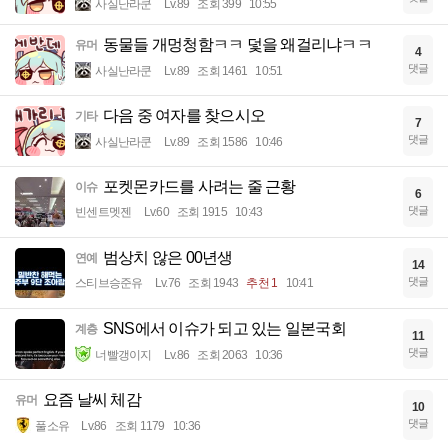
사실난라쿤
Lv.89
조회 399
10:55
동물들 개멍청함ㅋㅋ 덫을 왜걸리냐ㅋㅋ
유머
4
댓글
사실난라쿤
Lv.89
조회 1461
10:51
다음 중 여자를 찾으시오
기타
7
댓글
사실난라쿤
Lv.89
조회 1586
10:46
포켓몬카드를 사려는 줄 근황
이슈
6
댓글
빈센트멧젠
Lv.60
조회 1915
10:43
범상치 않은 00년생
연예
14
댓글
스티브승준유
Lv.76
조회 1943
추천 1
10:41
SNS에서 이슈가 되고 있는 일본국회
계층
11
댓글
너빨갱이지
Lv.86
조회 2063
10:36
요즘 날씨 체감
유머
10
댓글
풀소유
Lv.86
조회 1179
10:36