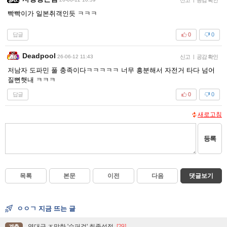
빡빡이가 일본취객인듯 ㅋㅋㅋ
답글
0
0
Deadpool
26-06-12 11:43
신고
|
공감 확인
저남자 도파민 풀 충족이다ㅋㅋㅋㅋㅋ 너무 흥분해서 자전거 타다 넘어
질뻔햇내 ㅋㅋㅋ
답글
0
0
새로고침
등록
목록
본문
이전
다음
댓글보기
ㅇㅇㄱ 지금 뜨는 글
역대급 ㅈ망한 '슈퍼걸' 최종성적
[29]
계층