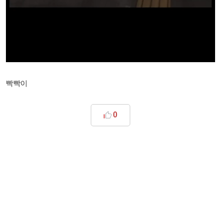
빡빡이
0