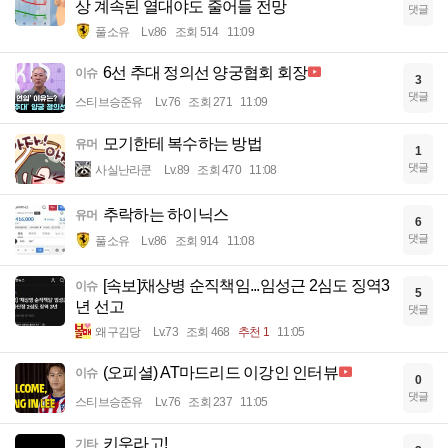
상 계속된 열대야도 줄어들 전망
댓글
풀소유
Lv.86
조회 514
11:09
6선 추대 정의선 양궁협회 회장
이슈
3
댓글
스티브승준유
Lv.76
조회 271
11:09
모기한테 복수하는 방법
유머
1
댓글
사실난라쿤
Lv.89
조회 470
11:08
추락하는 하이닉스
유머
6
댓글
풀소유
Lv.86
조회 914
11:08
[속보]채상병 순직책임...임성근 2심도 징역3
이슈
5
년 선고
댓글
왜구김당
Lv.73
조회 468
추천 1
11:05
(오피셜) AT마드리드 이강인 인터뷰
이슈
0
댓글
스티브승준유
Lv.76
조회 237
11:05
키우라고!
기타