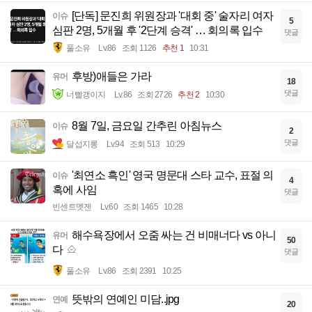
[단독] 문진희 위원장과 '대회 중' 술자리 여자
이슈
5
심판 2명, 5개월 후 '2단계 승격' … 회의록 입수
댓글
풀소유
Lv.86
조회 1126
추천 1
10:31
후방)애들은 가라
유머
18
댓글
너빨갱이지
Lv.86
조회 2726
추천 2
10:30
8월 7일, 금요일 간추린 아침뉴스
이슈
2
댓글
달섭지롱
Lv.94
조회 513
10:29
'최연소 흑인' 영국 명문대 스타 교수, 표절 의
이슈
4
혹에 사임
댓글
빈센트멧젠
Lv.60
조회 1465
10:28
해수욕장에서 오줌 싸는 건 비매너다 vs 아니
유머
50
다
댓글
풀소유
Lv.86
조회 2391
10:25
뜻밖의 연예인 미담..jpg
연예
20