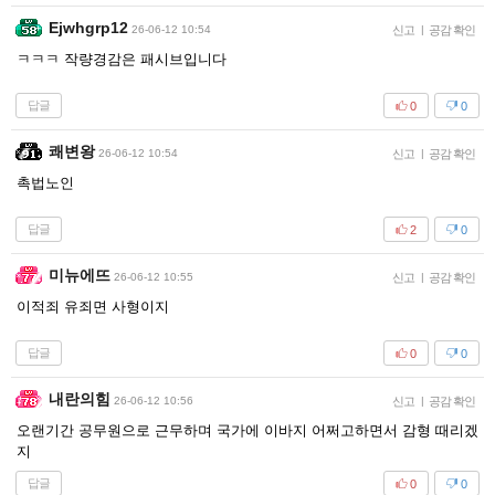
Ejwhgrp12
26-06-12 10:54
신고
|
공감 확인
ㅋㅋㅋ 작량경감은 패시브입니다
답글
0
0
쾌변왕
26-06-12 10:54
신고
|
공감 확인
촉법노인
답글
2
0
미뉴에뜨
26-06-12 10:55
신고
|
공감 확인
이적죄 유죄면 사형이지
답글
0
0
내란의힘
26-06-12 10:56
신고
|
공감 확인
오랜기간 공무원으로 근무하며 국가에 이바지 어쩌고하면서 감형 때리겠
지
답글
0
0