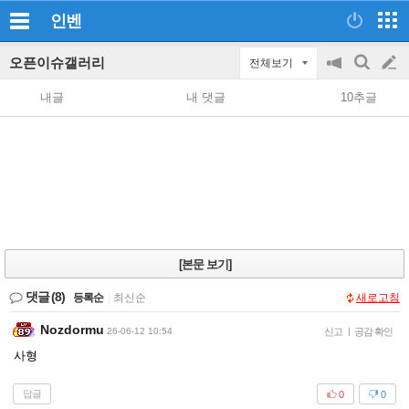
인벤
오픈이슈갤러리
전체보기
공
검
글
지
색
내글
내 댓글
10추글
on/off
쓰
기
[본문 보기]
댓글
(8)
등록순
|
최신순
새로고침
Nozdormu
26-06-12 10:54
신고
|
공감 확인
사형
답글
0
0