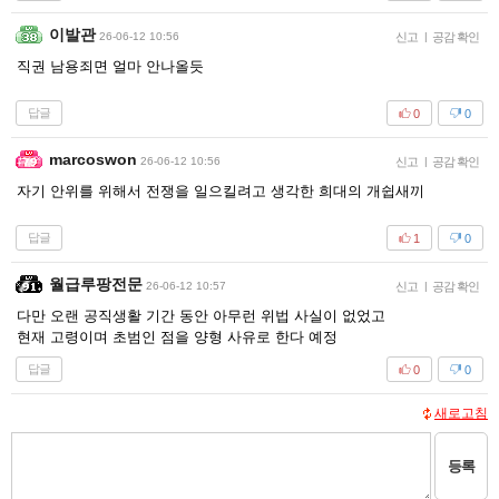
이발관
26-06-12 10:56
신고
|
공감 확인
직권 남용죄면 얼마 안나올듯
답글
0
0
marcoswon
26-06-12 10:56
신고
|
공감 확인
자기 안위를 위해서 전쟁을 일으킬려고 생각한 희대의 개쉽새끼
답글
1
0
월급루팡전문
26-06-12 10:57
신고
|
공감 확인
다만 오랜 공직생활 기간 동안 아무런 위법 사실이 없었고
현재 고령이며 초범인 점을 양형 사유로 한다 예정
답글
0
0
새로고침
등록