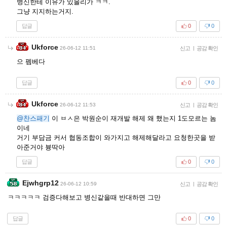
병신한테 이유가 있을리가 ㅋㅋ.
그냥 지지하는거지.
답글
0
0
Ukforce
26-06-12 11:51
신고
|
공감 확인
으 펨베다
답글
0
0
Ukforce
26-06-12 11:53
신고
|
공감 확인
@찬스패기
이 ㅂㅅ은 박원순이 재개발 해제 왜 했는지 1도모르는 놈
이네
거기 부담금 커서 협동조합이 와가지고 해제해달라고 요청한곳을 받
아준거야 븅딱아
답글
0
0
Ejwhgrp12
26-06-12 10:59
신고
|
공감 확인
ㅋㅋㅋㅋㅋ 검증다해보고 병신같을때 반대하면 그만
답글
0
0