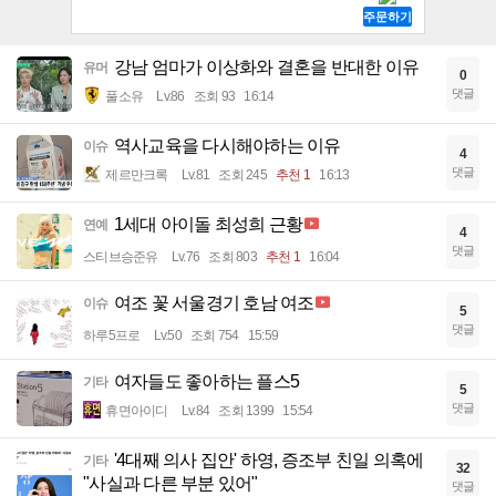
강남 엄마가 이상화와 결혼을 반대한 이유
유머
0
댓글
풀소유
Lv.86
조회 93
16:14
역사교육을 다시해야하는 이유
이슈
4
댓글
제르만크록
Lv.81
조회 245
추천 1
16:13
1세대 아이돌 최성희 근황
연예
4
댓글
스티브승준유
Lv.76
조회 803
추천 1
16:04
여조 꽃 서울경기 호남 여조
이슈
5
댓글
하루5프로
Lv.50
조회 754
15:59
여자들도 좋아하는 플스5
기타
5
댓글
휴면아이디
Lv.84
조회 1399
15:54
'4대째 의사 집안' 하영, 증조부 친일 의혹에
기타
32
"사실과 다른 부분 있어"
댓글