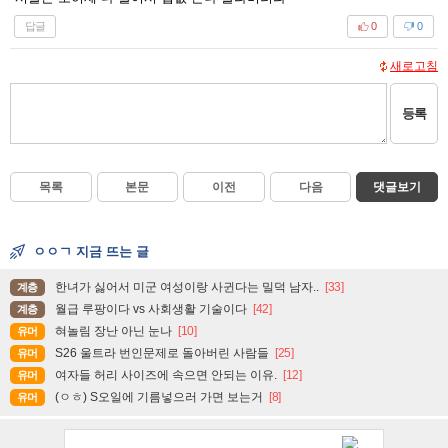
답글
0
0
새로고침
등록
목록
본문
이전
다음
댓글보기
ㅇㅇㄱ 지금 뜨는 글
한녀가 싫어서 미군 여성이랑 사귄다는 밀덕 남자..
[33]
계층
월급 루팡이다 vs 사회생활 기술이다
[42]
계층
혀놀림 장난 아닌 눈나
[10]
유머
S26 울트라 번인문제로 돌아버린 사람들
[25]
유머
여자들 허리 사이즈에 속으면 안되는 이유.
[12]
유머
(ㅇㅎ) S오일에 기름넣으러 가면 보는거
[8]
유머