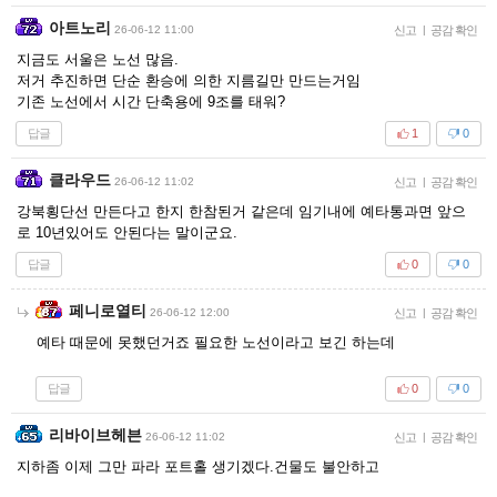
아트노리
26-06-12 11:00
신고
|
공감 확인
지금도 서울은 노선 많음.
저거 추진하면 단순 환승에 의한 지름길만 만드는거임
기존 노선에서 시간 단축용에 9조를 태워?
답글
1
0
클라우드
26-06-12 11:02
신고
|
공감 확인
강북횡단선 만든다고 한지 한참된거 같은데 임기내에 예타통과면 앞으
로 10년있어도 안된다는 말이군요.
답글
0
0
페니로열티
26-06-12 12:00
신고
|
공감 확인
예타 때문에 못했던거죠 필요한 노선이라고 보긴 하는데
답글
0
0
리바이브헤븐
26-06-12 11:02
신고
|
공감 확인
지하좀 이제 그만 파라 포트홀 생기겠다.건물도 불안하고