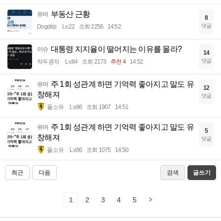
부동산 근황
유머
8
댓글
Dogdrip
Lv.22
조회 2256
14:52
대통령 지지율이 떨어지는 이유를 몰라?
이슈
14
댓글
작두콩차
Lv.84
조회 2173
추천 4
14:52
주 1회 성관계 하면 기억력 좋아지고 말도 유
유머
12
창해져
댓글
풀소유
Lv.86
조회 1907
14:51
주 1회 성관계 하면 기억력 좋아지고 말도 유
유머
5
창해져
댓글
풀소유
Lv.86
조회 1075
14:50
최근
다음
검색
글쓰기
1
2
3
4
5