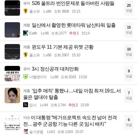
S26 울트라 번인문제로 돌아버린 사람들
유머
25
댓글
풀소유
Lv.86
조회 3808
15:15
일산에서 촬영한 롯데타워 남산타워 일출
계층
15
댓글
Earth
Lv.96
조회 2377
추천 1
15:14
윈도우 11 기본 제공 위젯 근황
계층
10
댓글
풀소유
Lv.86
조회 2907
15:10
3시 정신공격 대처만화
유머
9
댓글
너빨갱이지
Lv.86
조회 2062
15:10
‘입추 매직’ 통했나…내일 아침 최저 19도, 서
계층
7
울은 열대야 탈출
댓글
입사
Lv.94
조회 1744
추천 2
15:09
​이 대통령 “메가프로젝트 속도전 넘어 전격
이슈
6
전…광주 군공항 기능 다른 곳 임시 배치”
댓글
슬기로움
Lv.92
조회 1189
15:07