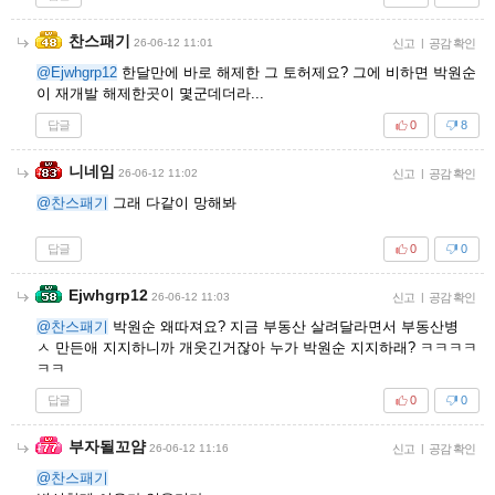
찬스패기
26-06-12 11:01
신고
|
공감 확인
@Ejwhgrp12
한달만에 바로 해제한 그 토허제요? 그에 비하면 박원순
이 재개발 해제한곳이 몇군데더라...
답글
0
8
니네임
26-06-12 11:02
신고
|
공감 확인
@찬스패기
그래 다같이 망해봐
답글
0
0
Ejwhgrp12
26-06-12 11:03
신고
|
공감 확인
@찬스패기
박원순 왜따져요? 지금 부동산 살려달라면서 부동산병
ㅅ 만든애 지지하니까 개웃긴거잖아 누가 박원순 지지하래? ㅋㅋㅋㅋ
ㅋㅋ
답글
0
0
부자될꼬얌
26-06-12 11:16
신고
|
공감 확인
@찬스패기