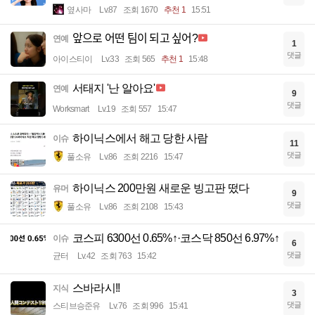
옆사마
Lv.87
조회 1670
추천 1
15:51
앞으로 어떤 팀이 되고 싶어?
연예
1
댓글
아이스티이
Lv.33
조회 565
추천 1
15:48
서태지 '난 알아요'
연예
9
댓글
Worksmart
Lv.19
조회 557
15:47
하이닉스에서 해고 당한 사람
이슈
11
댓글
풀소유
Lv.86
조회 2216
15:47
하이닉스 200만원 새로운 빙고판 떴다
유머
9
댓글
풀소유
Lv.86
조회 2108
15:43
코스피 6300선 0.65%↑·코스닥 850선 6.97%↑
이슈
6
댓글
균터
Lv.42
조회 763
15:42
스바라시!!
지식
3
댓글
스티브승준유
Lv.76
조회 996
15:41