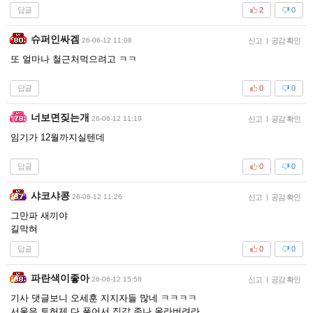
답글
2
0
슈퍼인싸겜
26-06-12 11:08
신고
|
공감 확인
또 얼마나 철근처먹으려고 ㅋㅋ
답글
0
0
너보면짖는개
26-06-12 11:19
신고
|
공감 확인
임기가 12월까지실텐데
답글
0
0
샤코샤콩
26-06-12 11:26
신고
|
공감 확인
그만파 새끼야
길막혀
답글
0
0
파란색이좋아
26-06-12 15:58
신고
|
공감 확인
기사 댓글보니 오세훈 지지자들 많네 ㅋㅋㅋㅋ
서울은 토허제 다 풀어서 집값 존나 올라버려라