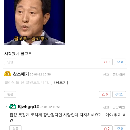
시작됐네 골고루
답글
0
0
찬스패기
26-06-12 10:56
신고
|
공감 확인
블라인드 된 코멘트입니다.
[내용보기]
답글
0
11
Ejwhgrp12
26-06-12 10:59
신고
|
공감 확인
집값 못잡게 토허제 장난질치던 사람인대 지지허세요?… 이야 뭐지 이
건
답글
0
0