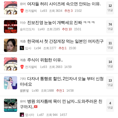
여자들 허리 사이즈에 속으면 안되는 이유.
유머
12
댓글
전자팔찌
Lv.93
조회 3634
추천 3
15:02
진보진영 눈높이 개빡세요 진짜 ㅋㅋㅋ
이슈
74
댓글
숲의인도자
Lv.40
조회 2185
추천 10
15:01
한국에서 첫 간장게장 먹는 일본인 여자친구
계층
11
댓글
입사
Lv.94
조회 2277
추천 1
15:00
주식이 위험한 이유..
계층
14
댓글
전자팔찌
Lv.93
조회 2683
14:59
다자녀 통행료 할인, 2인자녀 오늘 부터 신청
기타
13
이네요
댓글
꿻뻵뗗
Lv.90
조회 1688
추천 1
14:58
병원 의자틈에 목이 낀 남자...도와주러온 친
유머
4
구까지..
댓글
옆사마
Lv.87
조회 944
14:57