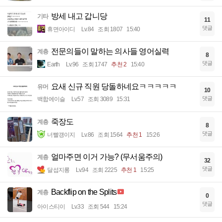
방세 내고 갑니당
기타
11
댓글
휴면아이디
Lv.84
조회 1807
15:40
전문의들이 말하는 의사들 영어실력
계층
8
댓글
Earth
Lv.96
조회 1747
추천 2
15:40
요새 신규 직원 당돌하네요ㅋㅋㅋㅋㅋ
유머
10
댓글
백합에이슬
Lv.57
조회 3089
15:31
죽장도
계층
8
댓글
너빨갱이지
Lv.86
조회 1564
추천 1
15:26
얼마주면 이거 가능? (무서움주의)
계층
32
댓글
달섭지롱
Lv.94
조회 2225
추천 1
15:25
Backflip on the Splits
계층
0
댓글
아이스티이
Lv.33
조회 544
15:24