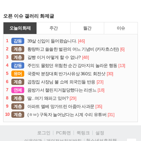
오픈 이슈 갤러리 화제글
오늘의 화제
주간
월간
이슈
1
감동
[46]
39살 신입이 들어왔습니다.
2
계층
[6]
황량하고 쓸쓸한 벌판의 어느 기념비 (카자흐스탄)
3
계층
[48]
길빵 이거 어떻게 할 수 없나?
4
감동
[13]
주인도 몰랐던 위험한 순간 강아지의 놀라운 행동
5
유머
[30]
국중박 분장대회 반가사유상 360도 회전샷
6
계층
[23]
곱창집 사장님 불 쇼에 외국인들 반응
7
연예
[18]
음방가서 챌린지거절당했다는 리센느
8
계층
[29]
딸...여기 왜파고 있어?
9
계층
[35]
아파트 엘베 망가뜨린 아줌마 사과문
10
계층
[31]
(ㅎㅂ) 구독자 늘어났다는 시계 수리 유튜버
로그인
PC화면
퀵링크
설정
청소년보호정책
이용약관
개인정보처리방침