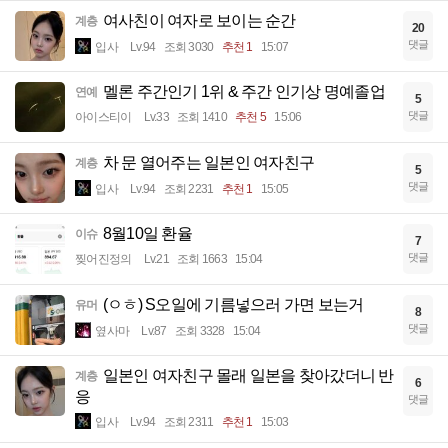
여사친이 여자로 보이는 순간
계층
20
댓글
입사
Lv.94
조회 3030
추천 1
15:07
멜론 주간인기 1위 & 주간 인기상 명예졸업
연예
5
댓글
아이스티이
Lv.33
조회 1410
추천 5
15:06
차 문 열어주는 일본인 여자친구
계층
5
댓글
입사
Lv.94
조회 2231
추천 1
15:05
8월10일 환율
이슈
7
댓글
찢어진정의
Lv.21
조회 1663
15:04
(ㅇㅎ) S오일에 기름넣으러 가면 보는거
유머
8
댓글
옆사마
Lv.87
조회 3328
15:04
일본인 여자친구 몰래 일본을 찾아갔더니 반
계층
6
응
댓글
입사
Lv.94
조회 2311
추천 1
15:03