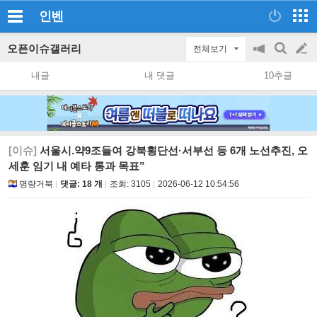
인벤
오픈이슈갤러리
전체보기
공
검
글
지
색
내글
내 댓글
10추글
on/off
쓰
기
[이슈]
서울시.약9조들여 강북횡단선·서부선 등 6개 노선추진, 오
세훈 임기 내 예타 통과 목표”
명량거북
댓글: 18 개
조회:
3105
2026-06-12 10:54:56