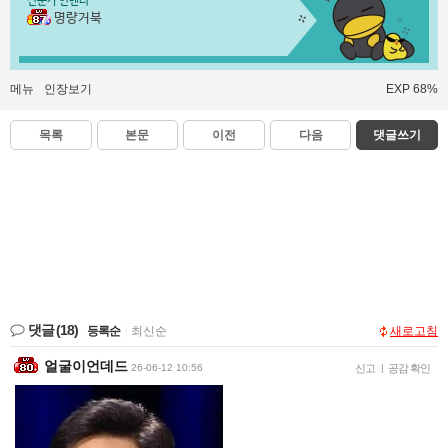
전문가 인벤러
명량거북
메뉴
인장보기
EXP 68%
목록
본문
이전
다음
댓글쓰기
댓글
(18)
등록순
|
최신순
새로고침
얼굴이언데드
26-06-12 10:56
신고
|
공감 확인