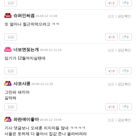
답글
2
0
슈퍼인싸겜
26-06-12 11:08
신고
|
공감 확인
또 얼마나 철근처먹으려고 ㅋㅋ
답글
0
0
너보면짖는개
26-06-12 11:19
신고
|
공감 확인
임기가 12월까지실텐데
답글
0
0
샤코샤콩
26-06-12 11:26
신고
|
공감 확인
그만파 새끼야
길막혀
답글
0
0
파란색이좋아
26-06-12 15:58
신고
|
공감 확인
기사 댓글보니 오세훈 지지자들 많네 ㅋㅋㅋㅋ
서울은 토허제 다 풀어서 집값 존나 올라버려라