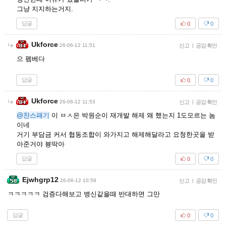
그냥 지지하는거지.
답글
0
0
Ukforce
26-06-12 11:51
신고
|
공감 확인
으 펨베다
답글
0
0
Ukforce
26-06-12 11:53
신고
|
공감 확인
@찬스패기
이 ㅂㅅ은 박원순이 재개발 해제 왜 했는지 1도모르는 놈
이네
거기 부담금 커서 협동조합이 와가지고 해제해달라고 요청한곳을 받
아준거야 븅딱아
답글
0
0
Ejwhgrp12
26-06-12 10:59
신고
|
공감 확인
ㅋㅋㅋㅋㅋ 검증다해보고 병신같을때 반대하면 그만
답글
0
0