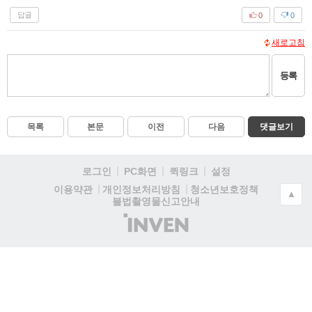
답글
0
0
새로고침
등록
목록
본문
이전
다음
댓글보기
로그인
PC화면
퀵링크
설정
청소년보호정책
이용약관
개인정보처리방침
▲
불법촬영물신고안내
(주)
인
벤