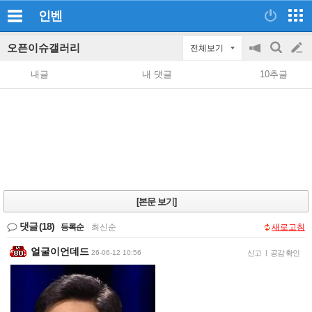
인벤
오픈이슈갤러리
전체보기
공
검
글
지
색
내글
내 댓글
10추글
on/off
쓰
기
[본문 보기]
댓글
(18)
등록순
|
최신순
새로고침
얼굴이언데드
26-06-12 10:56
신고
|
공감 확인