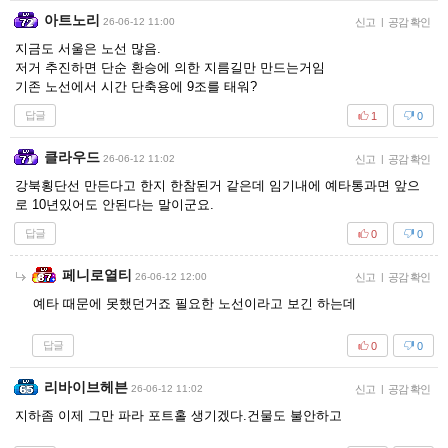
아트노리
26-06-12 11:00
신고
|
공감 확인
지금도 서울은 노선 많음.
저거 추진하면 단순 환승에 의한 지름길만 만드는거임
기존 노선에서 시간 단축용에 9조를 태워?
답글
1
0
클라우드
26-06-12 11:02
신고
|
공감 확인
강북횡단선 만든다고 한지 한참된거 같은데 임기내에 예타통과면 앞으
로 10년있어도 안된다는 말이군요.
답글
0
0
페니로열티
26-06-12 12:00
신고
|
공감 확인
예타 때문에 못했던거죠 필요한 노선이라고 보긴 하는데
답글
0
0
리바이브헤븐
26-06-12 11:02
신고
|
공감 확인
지하좀 이제 그만 파라 포트홀 생기겠다.건물도 불안하고