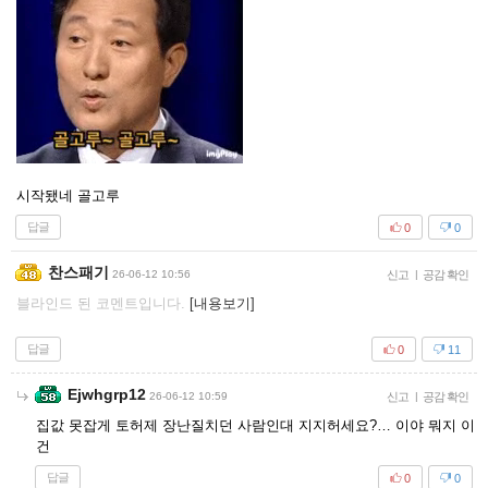
시작됐네 골고루
답글
0
0
찬스패기
26-06-12 10:56
신고
|
공감 확인
블라인드 된 코멘트입니다.
[내용보기]
답글
0
11
Ejwhgrp12
26-06-12 10:59
신고
|
공감 확인
집값 못잡게 토허제 장난질치던 사람인대 지지허세요?… 이야 뭐지 이
건
답글
0
0