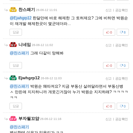
찬스패기
26-06-12 11:01
신고
|
공감 확인
@Ejwhgrp12
한달만에 바로 해제한 그 토허제요? 그에 비하면 박원순
이 재개발 해제한곳이 몇군데더라...
답글
0
8
니네임
26-06-12 11:02
신고
|
공감 확인
@찬스패기
그래 다같이 망해봐
답글
0
0
Ejwhgrp12
26-06-12 11:03
신고
|
공감 확인
@찬스패기
박원순 왜따져요? 지금 부동산 살려달라면서 부동산병
ㅅ 만든애 지지하니까 개웃긴거잖아 누가 박원순 지지하래? ㅋㅋㅋㅋ
ㅋㅋ
답글
0
0
부자될꼬얌
26-06-12 11:16
신고
|
공감 확인
@찬스패기
병신한테 이유가 있을리가 ㅋㅋ.