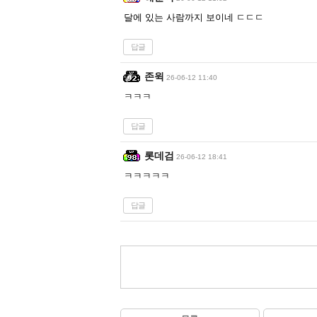
달에 있는 사람까지 보이네 ㄷㄷㄷ
답글
존윅
26-06-12 11:40
ㅋㅋㅋ
답글
롯데검
26-06-12 18:41
ㅋㅋㅋㅋㅋ
답글