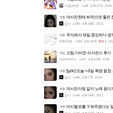
사실난라쿤
Lv.89
조회 1776
15:24
여사친한테 써먹으면 좋은 
계층
입사
Lv.94
조회 1562
15:22
주식에서 제일 중요하다 
계층
하루5프로
Lv.50
조회 1479
추천 1
15:
스팀 디비전 리서전스 후기
게임
스피커마우스
Lv.37
조회 1105
15:20
[날씨] 오늘~내일 폭염 절정
계층
입사
Lv.94
조회 779
15:19
여사친이랑 같이 노래 듣다가
계층
입사
Lv.94
조회 1430
15:17
마시멜로를 구워주겠다는 
계층