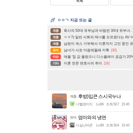
목록
ㅇㅇㄱ 지금 뜨는 글
회사의 50대 유부남과 바람핀 30대 유부녀..
계층
ㅇㅎ?) 일반 사회의 매너를 모르겠다는 AV 여
계층
남편이 섹스 거부해서 이혼까지 고민 중인 유
계층
남녀가 서로 마음에들때 카톡
[30]
유머
애플 '칩 값 올랐으니 디스플레이 공급가 20% 
이슈
이혼 전문 변호사의 취미
[16]
기타
후방)입큰 스시국누나
계층
너빨갱이지
Lv.86
조회 507
15:45
엄마와의 냉면
유머
사실난라쿤
Lv.89
조회 504
15:43