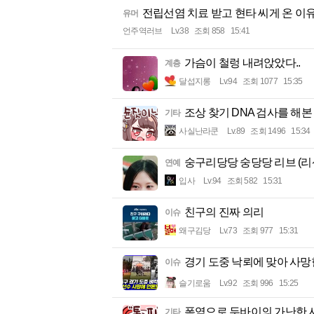
전립선염 치료 받고 현타 씨게 온 이
유머
언주역러브
Lv.38
조회 858
15:41
가슴이 철렁 내려앉았다..
계층
달섭지롱
Lv.94
조회 1077
15:35
조상 찾기 DNA 검사를 해본
기타
사실난라쿤
Lv.89
조회 1496
15:34
숭구리당당 숭당당 리브 (리
연예
입사
Lv.94
조회 582
15:31
친구의 진짜 의리
이슈
왜구김당
Lv.73
조회 977
15:31
경기 도중 낙뢰에 맞아 사망
이슈
슬기로움
Lv.92
조회 996
15:25
폭염으로 두바이의 가난한 사
기타