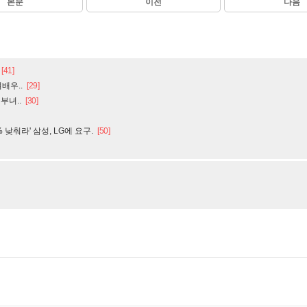
본문
이전
다음
[41]
배우..
[29]
부녀..
[30]
낮춰라' 삼성, LG에 요구.
[50]