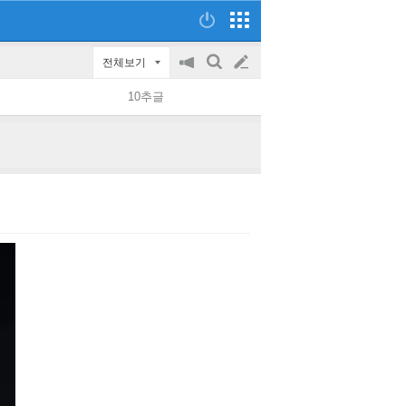
전체보기
공
검
글
지
색
10추글
on/off
쓰
기