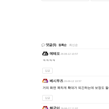
댓글
(5)
등록순
|
최신순
메테오
26-06-12 10:57
ㅋㅋㅋㅋ
답글
베시두즈
26-06-12 10:57
거의 화면 꽉차게 확대가 되긴하는데 보정도 
답글
해군이
26-06-12 11:02