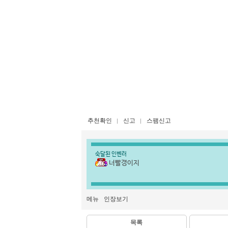
추천확인
신고
스팸신고
숙달된 인벤러
너빨갱이지
메뉴
인장보기
목록