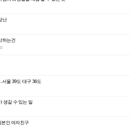
장난
생각하는건
22
…서울 39도·대구 36도
 생길 수 있는 일
일본인 여자친구