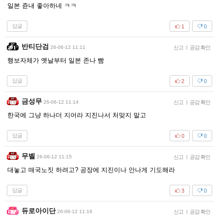
일본 쥰내 좋아하네 ㅋㅋ
답글
1
0
반티단검
26-06-12 11:11
신고
|
공감 확인
행보자체가 옛날부터 일본 존나 빰
답글
2
0
금성무
26-06-12 11:14
신고
|
공감 확인
한국에 그냥 하나더 지어라 지진나서 처맞지 말고
답글
0
0
무벨
26-06-12 11:15
신고
|
공감 확인
대놓고 매국노짓 하려고? 공장에 지진이나 안나게 기도해라
답글
3
0
듀로아이단
26-06-12 11:16
신고
|
공감 확인