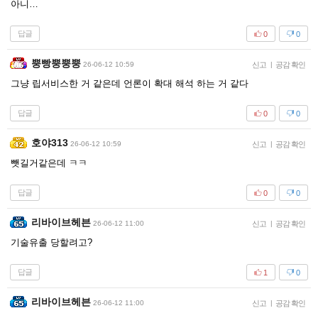
아니…
답글
0
0
뿡빵뿡뿡뿡
26-06-12 10:59
신고
|
공감 확인
그냥 립서비스한 거 같은데 언론이 확대 해석 하는 거 같다
답글
0
0
호야313
26-06-12 10:59
신고
|
공감 확인
뺏길거같은데 ㅋㅋ
답글
0
0
리바이브헤븐
26-06-12 11:00
신고
|
공감 확인
기술유출 당할려고?
답글
1
0
리바이브헤븐
26-06-12 11:00
신고
|
공감 확인