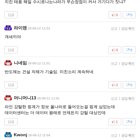
지진 태풍 해일 수시로나는나라가 무슨장점이 커서 거기다가 짓냐?
답글
0
0
라이덴
26-06-12 11:01
신고
|
공감 확인
개새끼야
답글
0
0
니네임
26-06-12 11:01
신고
|
공감 확인
반도체는 건설 자체가 기술임. 미친소리 계속하네
답글
2
0
머니머니13
26-06-12 11:01
신고
|
공감 확인
라인 강탈한 핑계가 정보 울나라로 들어오는걸 핑계 삼았는데
데이터센터는 더 데이터 왕래로 언제든지 강탈 대상인데
답글
1
0
Kwonj
26-06-12 11:04
신고
|
공감 확인