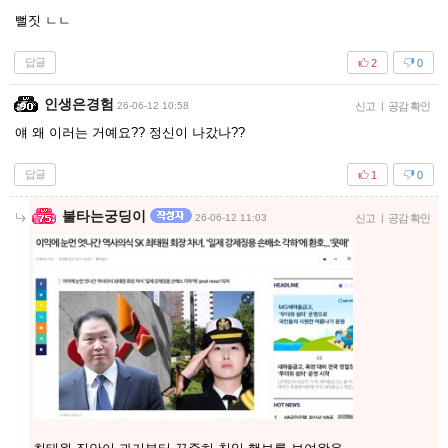
뻘짓 ㄴㄴ
답글
2
0
인생은경험
26-06-12 10:58
신고
|
공감 확인
얘 왜 이러는 거예요?? 정신이 나갔나??
답글
1
0
불타는궁딩이
26-06-12 11:03
신고
|
공감 확인