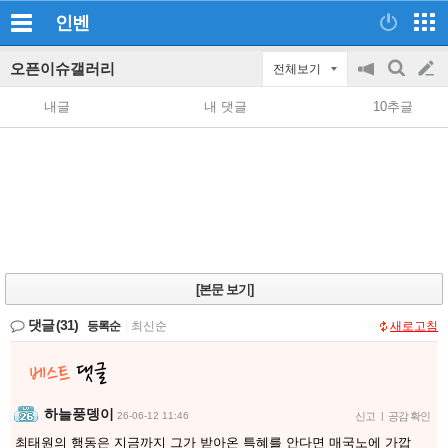
인벤
오픈이슈갤러리
전체보기
공
검
글
지
색
내글
내 댓글
10추글
on/off
쓰
기
[본문 보기]
댓글
(31)
등록순
|
최신순
새로고침
하늘풍뎅이
26-06-12 11:46
신고
|
공감 확인
최태원의 행동은 지금까지 그가 받아온 특혜를 안다면 매국노에 가깝