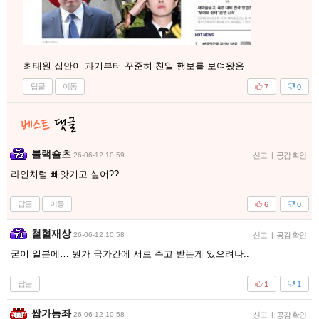
최태원 집안이 과거부터 꾸준히 친일 행보를 보여왔음
답글
이동
7
0
블랙숄츠
26-06-12 10:59
신고
|
공감 확인
라인처럼 빼앗기고 싶어??
답글
이동
6
0
철혈재상
26-06-12 10:58
신고
|
공감 확인
굳이 일본에… 뭔가 국가간에 서로 주고 받는게 있으려나..
답글
1
1
쌉가능좌
26-06-12 10:58
신고
|
공감 확인