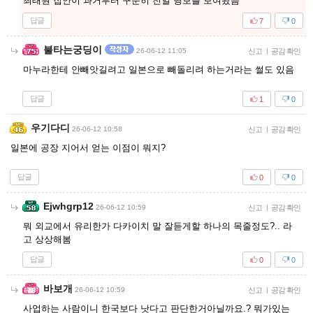
최태원 집안이 과거부터 꾸준히 친일 행보를 보여왔음
답글
7
0
불타는궁딩이
26-06-12 11:05
신고
|
공감 확인
마누라한테 안빼앗길려고 일본으로 빼돌리려 하는거라는 썰도 있음
답글
1
0
우기다디
26-06-12 10:58
신고
|
공감 확인
일본에 공장 지어서 얻는 이점이 뭐지?
답글
0
0
Ejwhgrp12
26-06-12 10:59
신고
|
공감 확인
뭐 외교에서 유리한가 다카이치 말 잘듣게할 하나의 목줄정도?.. 라
고 상상해봄
답글
0
0
바보개
26-06-12 10:59
신고
|
공감 확인
사업하는 사람이니 한국보다 낫다고 판단한거아닐까요.? 뭐가있는