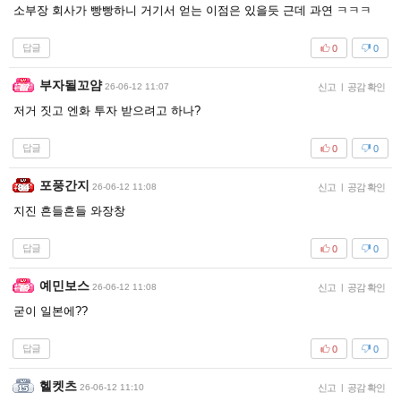
소부장 회사가 빵빵하니 거기서 얻는 이점은 있을듯 근데 과연 ㅋㅋㅋ
답글
0
0
부자될꼬얌
26-06-12 11:07
신고
|
공감 확인
저거 짓고 엔화 투자 받으려고 하나?
답글
0
0
포풍간지
26-06-12 11:08
신고
|
공감 확인
지진 흔들흔들 와장창
답글
0
0
예민보스
26-06-12 11:08
신고
|
공감 확인
굳이 일본에??
답글
0
0
헬켓츠
26-06-12 11:10
신고
|
공감 확인