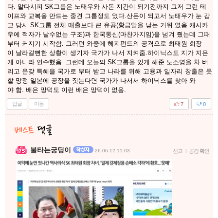
다. 알다시피 SK그룹은 노태우와 사돈 지간이 되기전까지 그저 그런 테
이프와 교복을 만드는 중견 그룹정도 였다.산돈이 되고서 노태우가 눈 감
고 당시 SK그룹 전체 매출보다 큰 유공(황금알을 낳는 거위 였음.캐시카
우에 적자가 날수없는 구조)과 한국통신(마찬가지임)을 넘겨 줬는데 그때
부터 커지기 시작함. 그러던 와중에 헤지펀드의 공격으로 최태원 회장
이 날라갈뻔한 상황이 생기자 국가가 나서 지켜줌.하이닉스도 지가 지은
게 아니라 인수했음. 그런데 오늘의 SK그룹을 있게 해준 노소영을 차 버
리고 온갖 특혜을 국가로 부터 받고 나라를 위해 고용과 일자리 창출은 못
할 망정 일본에 공장을 짓는다면 국가가 나서서 하이닉스를 찾아 와
야 함. 배은 망덕도 이런 배은 망덕이 없음.
답글
이동
7
0
불타는궁딩이
26-06-12 11:03
신고
|
공감 확인