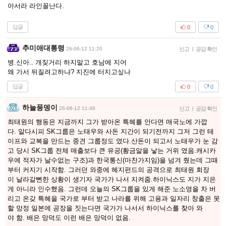
아서라 라인꼴난다.
답글
0
0
추미애대통령
26-06-12 11:20
신고
|
공감 확인
병.신아.. 개짖거리 하지말고 호남에 지어
왜 가서 뒤질려고하냐? 지진에 터지고싶나
답글
0
0
하늘풍뎅이
26-06-12 11:46
신고
|
공감 확인
최태원의 행동은 지금까지 그가 받아온 특혜를 안다면 매국노에 가깝
다. 알다시피 SK그룹은 노태우와 사돈 지간이 되기전까지 그저 그런 테
이프와 교복을 만드는 중견 그룹정도 였다.산돈이 되고서 노태우가 눈 감
고 당시 SK그룹 전체 매출보다 큰 유공(황금알을 낳는 거위 였음.캐시카
우에 적자가 날수없는 구조)과 한국통신(마찬가지임)을 넘겨 줬는데 그때
부터 커지기 시작함. 그러던 와중에 헤지펀드의 공격으로 최태원 회장
이 날라갈뻔한 상황이 생기자 국가가 나서 지켜줌.하이닉스도 지가 지은
게 아니라 인수했음. 그런데 오늘의 SK그룹을 있게 해준 노소영을 차 버
리고 온갖 특혜을 국가로 부터 받고 나라를 위해 고용과 일자리 창출은 못
할 망정 일본에 공장을 짓는다면 국가가 나서서 하이닉스를 찾아 와
야 함. 배은 망덕도 이런 배은 망덕이 없음.