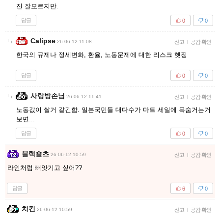
진 잘모르지만.
답글
0
0
Calipse
26-06-12 11:08
신고
|
공감 확인
한국의 규제나 정세변화, 환율, 노동문제에 대한 리스크 헷징
답글
0
0
사랑방손님
26-06-12 11:41
신고
|
공감 확인
노동값이 쌀거 같긴함. 일본국민들 대다수가 마트 세일에 목숨거는거
보면...
답글
0
0
블랙숄츠
26-06-12 10:59
신고
|
공감 확인
라인처럼 빼앗기고 싶어??
답글
6
0
치킨
26-06-12 10:59
신고
|
공감 확인