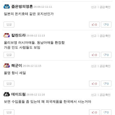
좁은방의영혼
26-06-12 11:11
신고
|
공감 확인
일본의 돈키호테 같은 포지션인가
답글
0
0
칼란드라
26-06-12 11:13
신고
|
공감 확인
올리브영 러시아애들. 동남아애들 환장함
가끔 인도 사람들도 보임
답글
0
0
해군이
26-06-12 11:15
신고
|
공감 확인
올영 항시 세일
답글
0
0
데이드림
26-06-12 11:16
신고
|
공감 확인
보면 수입품들 좀 있는데 왜 외국제품을 한국에서 사는거야
답글
0
0