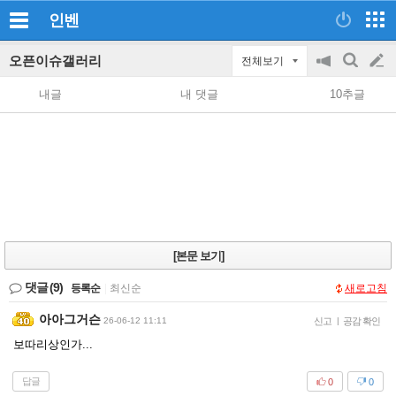
인벤
오픈이슈갤러리
전체보기
공
검
글
지
색
내글
내 댓글
10추글
on/off
쓰
기
[본문 보기]
댓글
(9)
등록순
|
최신순
새로고침
아아그거슨
26-06-12 11:11
신고
|
공감 확인
보따리상인가...
답글
0
0