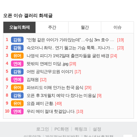
오픈 이슈 갤러리 화제글
오늘의 화제
주간
월간
이슈
1
감동
[19]
“인형 같은 아이가 가라앉는데”…수심 3m 호수 뛰어든 60대 의인
2
감동
[23]
슥오더니 촤악.. 연기 뚫고는 가슴 툭툭.. 지나가던 아재의 정체
3
유머
[24]
나영석 피디가 1박2일때 출연자들을 굴린 배경
4
연예
[28]
뜻밖의 연예인 미담..jpg
5
감동
[17]
어떤 공익근무요원 이야기
6
연예
[12]
김채원
7
유머
[29]
파브리도 이해 안가는 한국 음식
8
감동
[9]
오픈 후 3개월치 예약 다 찼다는 미용실
9
유머
[49]
요즘 폐미 근황.
10
연예
[10]
우리 메이 절대 핫걸입니다.
로그인
PC화면
퀵링크
설정
청소년보호정책