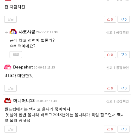
전 자담치킨
답글
0
0
샤코샤콩
26-06-12 11:30
신고
|
공감 확인
근데 체코 전력이 별론가?
수비적이네요?
답글
0
0
Deepshot
26-06-12 11:25
신고
|
공감 확인
BTS가 대단한것
답글
0
0
머니머니13
26-06-12 11:46
신고
|
공감 확인
월드컵에서는 멕시코 울나라 좋아하지
옛날에 한번 울나라 바르고 2018년에는 울나라가 독일 잡으면서 멕시
코 올려 줬잖음
답글
0
0