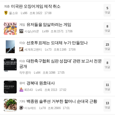
미국판 오징어게임 제작 취소
계층
5
댓글
풀소유
Lv.86
조회 1622
17:08
유저들을 암살하려는 게임
게임
8
댓글
사실난라쿤
Lv.89
조회 1571
17:06
선호투표제는 도대체 누가 만들었나
이슈
23
댓글
세계최고팬티
Lv.73
조회 1166
17:06
대한축구협회 심판 성접대' 관련 보고서 전문
이슈
8
공개
댓글
작두콩차
Lv.84
조회 1098
17:05
경북대 원효대사
유머
11
댓글
Ill1543
Lv.41
조회 1513
17:02
백종원 솔루션 거부한 할머니 순대국 근황
기타
13
댓글
미뉴에뜨
Lv.78
조회 2686
17:01