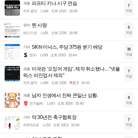
피프티 키나 시구 연습
계층
7
댓글
작두콩차
Lv.84
조회 1410
16:46
찐 사랑
유머
5
댓글
레드미르
Lv.91
조회 1339
16:46
SK하이닉스, 주당 375원 분기 배당
기타
35
댓글
썽바
Lv.89
조회 2603
16:44
미국판 ‘오징어 게임’, 제작 취소됐나…“넷플
계층
7
릭스 라인업서 제외”
댓글
작두콩차
Lv.84
조회 1306
추천 2
16:43
남자 인생에서 진짜 큰일난 상황.
계층
9
댓글
전자팔찌
Lv.93
조회 3006
16:40
약 30년전 축구협회장
기타
7
댓글
하루5프로
Lv.50
조회 1953
16:40