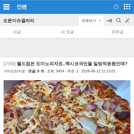
인벤
오픈이슈갤러리
전체보기
공
검
글
지
색
내글
내 댓글
10추글
on/off
쓰
기
[기타]
월드컵은 도미노피자죠..맥시코국민들 일방적응원인데?
가마도탄지로
댓글: 8 개
조회:
3454
추천:
1
2026-06-12 11:13:02