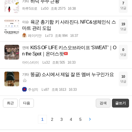
하닉 주주 근황
기타
7
댓글
하루5프로
Lv.50
조회 2575
16:38
육군 총기함 키 사라진다. NFC&생체인식 스
이슈
19
마트 관리 도입
댓글
레이키얀
Lv.73
조회 994
16:37
KISS OF LIFE 키스오브라이프 ‘SWEAT’｜O
연예
0
n the Spot｜온더스팟
댓글
아이스티이
Lv.32
조회 505
16:33
똥글) 소시에서 제일 잘 뜬 멤버 누구인가요
기타
10
댓글
주성치
Lv.87
조회 1613
16:33
최근
다음
검색
글쓰기
1
2
3
4
5