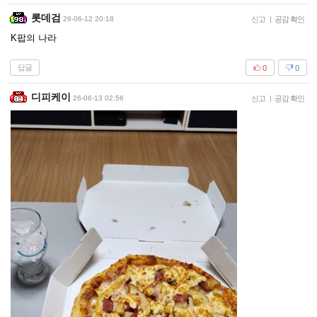
롯데검
26-06-12 20:18
신고
|
공감 확인
K팝의 나라
답글
0
0
디피케이
26-06-13 02:56
신고
|
공감 확인