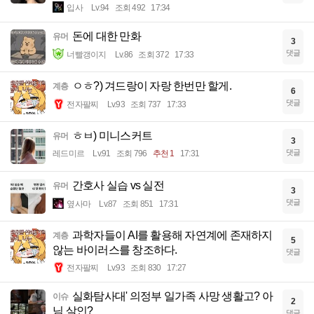
입사
Lv.94
조회 492
17:34
돈에 대한 만화
유머
3
댓글
너빨갱이지
Lv.86
조회 372
17:33
ㅇㅎ?) 겨드랑이 자랑 한번만 할게.
계층
6
댓글
전자팔찌
Lv.93
조회 737
17:33
ㅎㅂ) 미니스커트
유머
3
댓글
레드미르
Lv.91
조회 796
추천 1
17:31
간호사 실습 vs 실전
유머
3
댓글
옆사마
Lv.87
조회 851
17:31
과학자들이 AI를 활용해 자연계에 존재하지
계층
5
않는 바이러스를 창조하다.
댓글
전자팔찌
Lv.93
조회 830
17:27
실화탐사대' 의정부 일가족 사망 생활고? 아
이슈
2
님 살인?
댓글