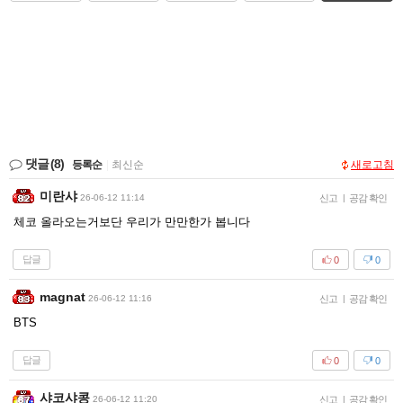
댓글
(8)
등록순
|
최신순
새로고침
미란샤
26-06-12 11:14
신고
|
공감 확인
체코 올라오는거보단 우리가 만만한가 봅니다
답글
0
0
magnat
26-06-12 11:16
신고
|
공감 확인
BTS
답글
0
0
샤코샤콩
26-06-12 11:20
신고
|
공감 확인