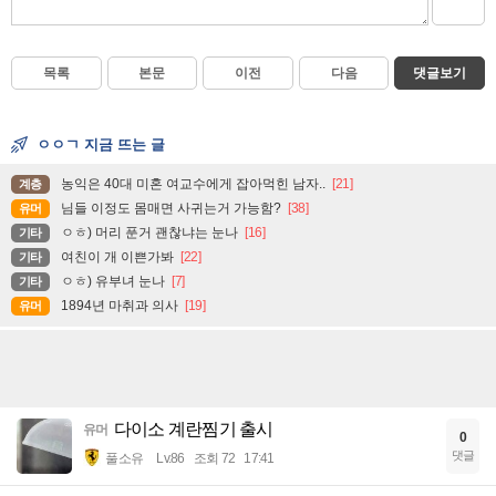
목록
본문
이전
다음
댓글보기
ㅇㅇㄱ 지금 뜨는 글
농익은 40대 미혼 여교수에게 잡아먹힌 남자..
[21]
계층
님들 이정도 몸매면 사귀는거 가능함?
[38]
유머
ㅇㅎ) 머리 푼거 괜찮냐는 눈나
[16]
기타
여친이 개 이쁜가봐
[22]
기타
ㅇㅎ) 유부녀 눈나
[7]
기타
1894년 마취과 의사
[19]
유머
다이소 계란찜기 출시
유머
0
댓글
풀소유
Lv.86
조회 72
17:41