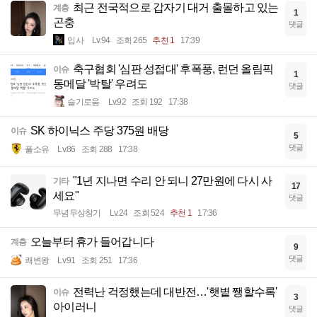
최근 전국적으로 갑자기 대거 출몰하고 있는
계층
1
곤충
댓글
입사
Lv.94
조회 265
추천 1
17:39
축구협회 '심판 성접대' 후폭풍, 런던 올림픽
이슈
1
동메달 '박탈' 우려도
댓글
슬기로움
Lv.92
조회 192
17:38
SK 하이닉스 주당 375원 배당
이슈
5
댓글
풀소유
Lv.86
조회 288
17:38
"1년 지나면 수리 안 되니 27만원에 다시 사
기타
17
세요"
댓글
무념무상창기
Lv.24
조회 524
추천 1
17:36
오늘부터 휴가 들어갑니다
계층
9
댓글
쾌변왕
Lv.91
조회 251
17:36
전력난 걱정했는데 대반전…'햇볕 쨍할수록'
이슈
3
아이러니
댓글