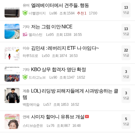
엘레베이터에서 견주들. 행동
유머
13
댓글
너빨갱이지
Lv.86
조회 1584
추천 1
17:00
저는 그럼 이만 NICE
기타
13
댓글
엘라스틴
Lv.95
조회 1338
16:55
김민새 : 레버리지 ETF 나 아임다~
이슈
22
댓글
하루5프로
Lv.50
조회 1874
16:53
KBO 상무 합격자 명단 확정
기타
3
댓글
드라고노브
Lv.90
조회 1347
16:52
LOL) 리딩방 피해자들에게 사과방송하는 클
계층
3
템
댓글
백합에이슬
Lv.57
조회 1853
16:52
사미자 할머니 유튜브 개설
연예
5
댓글
스티브승준유
Lv.76
조회 867
16:48