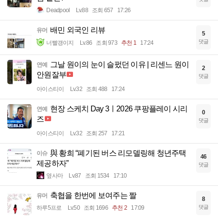
Deadpool
Lv.88
조회 657
17:26
배민 외국인 리뷰
유머
5
댓글
너빨갱이지
Lv.86
조회 973
추천 1
17:24
그날 원이의 눈이 슬펐던 이유 | 리센느 원이
연예
2
안원잘부
댓글
아이스티이
Lv.32
조회 488
17:24
현장 스케치 Day 3ㅣ2026 쿠팡플레이 시리
연예
0
즈
댓글
아이스티이
Lv.32
조회 257
17:21
與 황희 “폐기된 버스 리모델링해 청년주택
이슈
46
제공하자”
댓글
옆사마
Lv.87
조회 1534
17:10
축협을 한번에 보여주는 짤
유머
8
댓글
하루5프로
Lv.50
조회 1696
추천 2
17:09