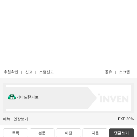
추천확인
신고
스팸신고
공유
스크랩
가마도탄지로
메뉴
인장보기
EXP 20%
목록
본문
이전
다음
댓글쓰기