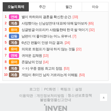
오늘의 화제
주간
월간
이슈
1
연예
[33]
별이 하하와의 결혼을 확신한 순간.
2
계층
[65]
사망했다는 신남성연대 대표에 대해 알아보자
3
유머
[32]
싱글벙글 아프리카 사람들한테 한국 쌀 먹이기
4
감동
[7]
남편이 더 좋아졌다는 어느 유부녀.
5
계층
[24]
6년간 편돌이 인생 마감 결과.
6
유머
[22]
의외로 트럼프가 절대 하지 않는 것들
7
연예
[13]
귀여운 김채원
8
유머
[14]
존잘남의 인성
9
계층
[53]
ㅇㅎ) 우중 캠핑 최고의 장점.
10
계층
[50]
게임이 취미인 남자 거르라는게 이해됨.
로그인
PC화면
퀵링크
설정
청소년보호정책
이용약관
개인정보처리방침
▲
불법촬영물신고안내
(주)