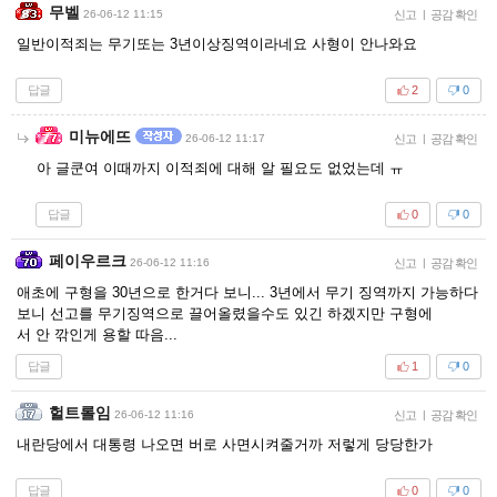
무벨
26-06-12 11:15
신고
|
공감 확인
일반이적죄는 무기또는 3년이상징역이라네요 사형이 안나와요
답글
2
0
미뉴에뜨
26-06-12 11:17
신고
|
공감 확인
아 글쿤여 이때까지 이적죄에 대해 알 필요도 없었는데 ㅠ
답글
0
0
페이우르크
26-06-12 11:16
신고
|
공감 확인
애초에 구형을 30년으로 한거다 보니... 3년에서 무기 징역까지 가능하다
보니 선고를 무기징역으로 끌어올렸을수도 있긴 하겠지만 구형에
서 안 깎인게 용할 따음...
답글
1
0
헐트롤임
26-06-12 11:16
신고
|
공감 확인
내란당에서 대통령 나오면 버로 사면시켜줄거까 저렇게 당당한가
답글
0
0