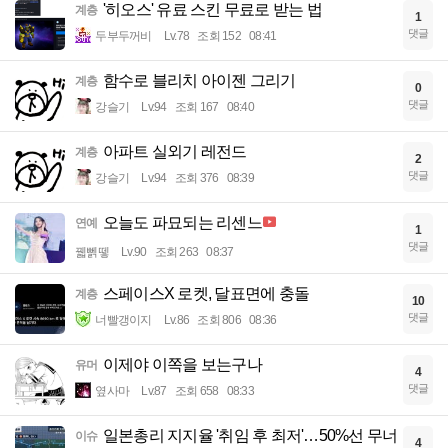
'히오스' 유료 스킨 무료로 받는 법
계층
1
댓글
두부두꺼비
Lv.78
조회 152
08:41
함수로 블리치 아이젠 그리기
계층
0
댓글
강슬기
Lv.94
조회 167
08:40
아파트 실외기 레전드
계층
2
댓글
강슬기
Lv.94
조회 376
08:39
오늘도 파묘되는 리센느
연예
1
댓글
꿻뻵뗗
Lv.90
조회 263
08:37
스페이스X 로켓, 달표면에 충돌
계층
10
댓글
너빨갱이지
Lv.86
조회 806
08:36
이제야 이쪽을 보는구나
유머
4
댓글
옆사마
Lv.87
조회 658
08:33
일본총리 지지율 '취임 후 최저'…50%선 무너
이슈
4