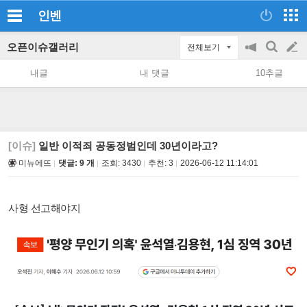
인벤
오픈이슈갤러리
전체보기
공
검
글
지
색
내글
내 댓글
10추글
on/off
쓰
기
[이슈]
일반 이적죄 공동정범인데 30년이라고?
미뉴에뜨
댓글: 9 개
조회:
3430
추천:
3
2026-06-12 11:14:01
사형 선고해야지