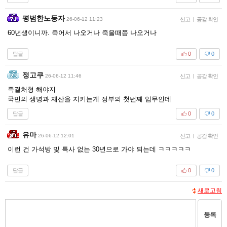
평범한노동자
26-06-12 11:23
신고
|
공감 확인
60년생이니까. 죽어서 나오거나 죽을때쯤 나오거나
답글
0
0
정고쿠
26-06-12 11:46
신고
|
공감 확인
즉결처형 해야지
국민의 생명과 재산을 지키는게 정부의 첫번째 임무인데
답글
0
0
유마
26-06-12 12:01
신고
|
공감 확인
이런 건 가석방 및 특사 없는 30년으로 가야 되는데 ㅋㅋㅋㅋㅋ
답글
0
0
새로고침
등록