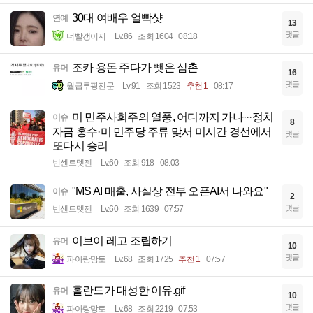
30대 여배우 얼빡샷
연예
13
댓글
너빨갱이지
Lv.86
조회 1604
08:18
조카 용돈 주다가 뺏은 삼촌
유머
16
댓글
월급루팡전문
Lv.91
조회 1523
추천 1
08:17
미 민주사회주의 열풍, 어디까지 가나···정치
이슈
8
자금 홍수·미 민주당 주류 맞서 미시간 경선에서
댓글
또다시 승리
빈센트멧젠
Lv.60
조회 918
08:03
"MS AI 매출, 사실상 전부 오픈AI서 나와요"
이슈
2
댓글
빈센트멧젠
Lv.60
조회 1639
07:57
이브이 레고 조립하기
유머
10
댓글
파아랑망토
Lv.68
조회 1725
추천 1
07:57
홀란드가 대성한 이유.gif
유머
10
댓글
파아랑망토
Lv.68
조회 2219
07:53