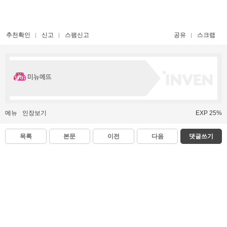
추천확인
신고
스팸신고
공유
스크랩
미뉴에뜨
메뉴
인장보기
EXP 25%
목록
본문
이전
다음
댓글쓰기