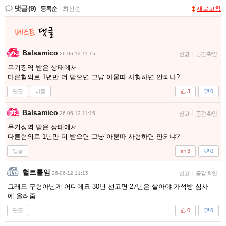
댓글
(9)
등록순
|
최신순
새로고침
Balsamico
26-06-12 11:15
신고
|
공감 확인
무기징역 받은 상태에서
다른혐의로 1년만 더 받으면 그냥 아묻따 사형하면 안되냐?
답글
이동
3
0
Balsamico
26-06-12 11:15
신고
|
공감 확인
무기징역 받은 상태에서
다른혐의로 1년만 더 받으면 그냥 아묻따 사형하면 안되냐?
답글
3
0
헐트롤임
26-06-12 11:15
신고
|
공감 확인
그래도 구형아닌게 어디에요 30년 선고면 27년은 살아야 가석방 심사
에 올려줌
답글
0
0