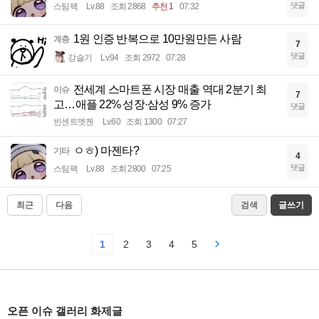
댓글
스팀팩
Lv.88
조회 2868
추천 1
07:32
1원 인증 반복으로 10만원만든 사람
계층
7
댓글
강슬기
Lv.94
조회 2972
07:28
전세계 스마트폰 시장 매출 역대 2분기 최
이슈
7
고…애플 22% 성장·삼성 9% 증가
댓글
빈센트멧젠
Lv.60
조회 1300
07:27
ㅇㅎ) 마젠타?
기타
4
댓글
스팀팩
Lv.88
조회 2800
07:25
최근
다음
검색
글쓰기
1
2
3
4
5
오픈 이슈 갤러리 화제글