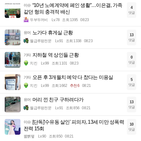
“10년 노예계약에 폐인 생활”…이은결, 가족
이슈
4
같던 형의 충격적 배신
댓글
두부두꺼비
Lv.78
조회 1395
08:23
노가다 휴게실 근황
유머
13
댓글
월급루팡전문
Lv.91
조회 1338
08:23
지하철 역 상인들 근황
기타
0
댓글
치킨
Lv.99
조회 1101
08:23
오픈 후 3개월치 예약 다 찼다는 미용실
기타
5
댓글
치킨
Lv.99
조회 1662
추천 6
08:21
머리 낀 친구 구하려다가
유머
13
댓글
월급루팡전문
Lv.91
조회 856
08:21
[단독]'수유동 살인' 피의자, 13세 미만 성폭력
이슈
10
전력 15회
댓글
꿻뻵뗗
Lv.90
조회 850
08:21