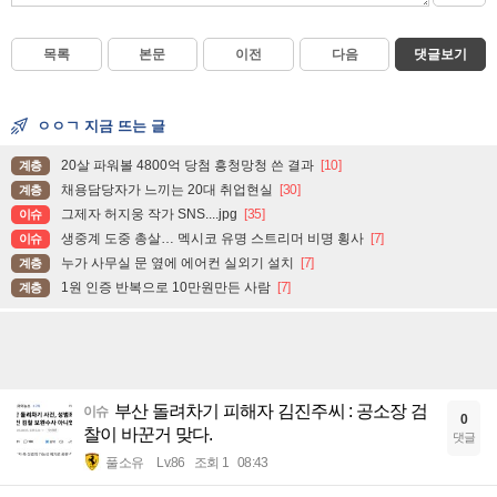
목록
본문
이전
다음
댓글보기
ㅇㅇㄱ 지금 뜨는 글
20살 파워볼 4800억 당첨 흥청망청 쓴 결과
[10]
계층
채용담당자가 느끼는 20대 취업현실
[30]
계층
그제자 허지웅 작가 SNS....jpg
[35]
이슈
생중계 도중 총살… 멕시코 유명 스트리머 비명 횡사
[7]
이슈
누가 사무실 문 옆에 에어컨 실외기 설치
[7]
계층
1원 인증 반복으로 10만원만든 사람
[7]
계층
부산 돌려차기 피해자 김진주씨 : 공소장 검
이슈
0
찰이 바꾼거 맞다.
댓글
풀소유
Lv.86
조회 1
08:43