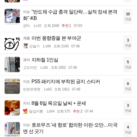
"반도체 수급 충격 일단락…실적 장세 본격
이슈
10
화"-KB
댓글
균터
Lv.42
조회 1869
추천 1
07:49
이번 풍향중을 본 부여군
계층
3
댓글
강슬기
Lv.94
조회 2140
07:48
지하철 1인실
유머
5
댓글
고도비만
Lv.91
조회 2002
07:48
PS5 패키지에 부착된 공지 스티커
이슈
0
댓글
빈센트멧젠
Lv.60
조회 1582
07:48
8월 6일 목요일 날씨 + 운세
지식
3
댓글
달섭지롱
Lv.94
조회 575
추천 2
07:44
호르무즈 '새 항로' 합의한 이란·오만…미국
이슈
4
엔 선 긋기
댓글