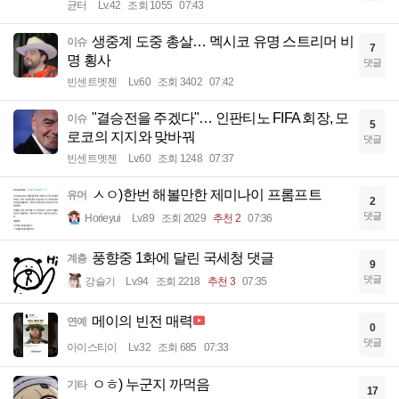
균터
Lv.42
조회 1055
07:43
생중계 도중 총살… 멕시코 유명 스트리머 비
이슈
7
명 횡사
댓글
빈센트멧젠
Lv.60
조회 3402
07:42
"결승전을 주겠다"… 인판티노 FIFA 회장, 모
이슈
5
로코의 지지와 맞바꿔
댓글
빈센트멧젠
Lv.60
조회 1248
07:37
ㅅㅇ)한번 해볼만한 제미나이 프롬프트
유머
2
댓글
Horieyui
Lv.89
조회 2029
추천 2
07:36
풍향중 1화에 달린 국세청 댓글
계층
9
댓글
강슬기
Lv.94
조회 2218
추천 3
07:35
메이의 빈전 매력
연예
0
댓글
아이스티이
Lv.32
조회 685
07:33
ㅇㅎ) 누군지 까먹음
기타
17