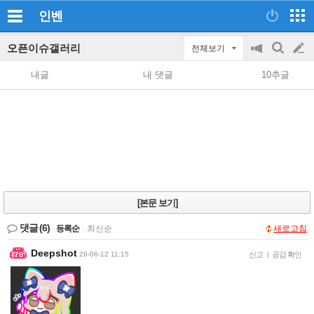
인벤
오픈이슈갤러리
전체보기
공
검
글
지
색
내글
내 댓글
10추글
on/off
쓰
기
[본문 보기]
댓글
(6)
등록순
|
최신순
새로고침
Deepshot
26-06-12 11:15
신고
|
공감 확인