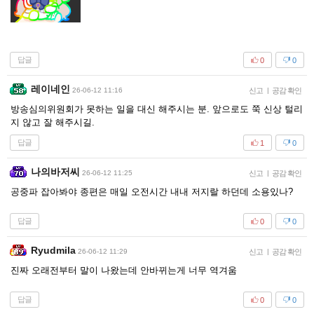
답글
0
0
레이네인
26-06-12 11:16
신고
|
공감 확인
방송심의위원회가 못하는 일을 대신 해주시는 분. 앞으로도 쭉 신상 털리
지 않고 잘 해주시길.
답글
1
0
나의바저씨
26-06-12 11:25
신고
|
공감 확인
공중파 잡아봐야 종편은 매일 오전시간 내내 저지랄 하던데 소용있나?
답글
0
0
Ryudmila
26-06-12 11:29
신고
|
공감 확인
진짜 오래전부터 말이 나왔는데 안바뀌는게 너무 역겨움
답글
0
0