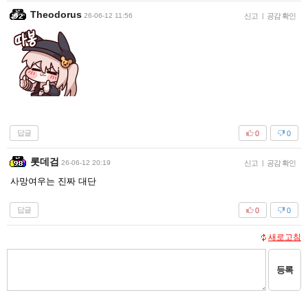
Theodorus
26-06-12 11:56
신고
|
공감 확인
답글
0
0
롯데검
26-06-12 20:19
신고
|
공감 확인
사망여우는 진짜 대단
답글
0
0
새로고침
등록