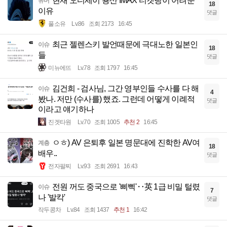
현재 오디세이 용산 IMAX 티켓팅이 어려운
유머
18
이유
댓글
풀소유
Lv.86
조회 2173
16:45
최근 젤렌스키 발언때문에 극대노한 일본인
이슈
18
들
댓글
미뉴에뜨
Lv.78
조회 1797
16:45
김건희 - 검사님, 그간 영부인들 수사를 다 해
이슈
4
봤나. 저만 (수사를) 했죠. 그런데 어떻게 이례적
댓글
이라고 얘기하나
진겟타원
Lv.70
조회 1005
추천 2
16:45
ㅇㅎ) AV 은퇴후 일본 명문대에 진학한 AV여
계층
18
배우..
댓글
전자팔찌
Lv.93
조회 2691
16:43
전원 꺼도 중국으로 '삐삑'‥英 1급 비밀 털렸
이슈
7
나 '발칵'
댓글
작두콩차
Lv.84
조회 1437
추천 1
16:42