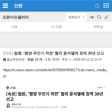
인벤
오픈이슈갤러리
전체보기
공
검
글
지
색
내글
내 댓글
10추글
on/off
쓰
기
[이슈]
법원, '평양 무인기 작전' 혐의 윤석열에 징역 30년 선고
월급루팡전문
댓글: 15 개
조회:
3549
추천:
1
2026-06-12 11:22:37
https://n.news.naver.com/article/437/0000495817?cds=news_media_
pc