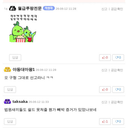
월급루팡전문
26-06-12 11:28
신고
|
공감 확인
답글
0
0
야동대마왕1
26-06-12 11:28
신고
|
공감 확인
오 구형 그대로 선고라니 ㅋㅋ
답글
0
0
taksaka
26-06-12 11:33
신고
|
공감 확인
법원새끼들도 쉴드 못쳐줄 뭔가 빼박 증거가 있었나보네
답글
1
0