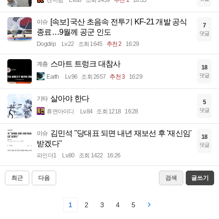
[속보] 국산 초음속 전투기 KF-21 개발 공식
이슈
7
종료…9월께 공군 인도
댓글
Dogdrip
Lv.22
조회 1645
추천 2
16:29
스마트 트렁크 대참사
계층
18
댓글
Earth
Lv.96
조회 2657
추천 3
16:29
살아야 한다
기타
5
댓글
휴면아이디
Lv.84
조회 1218
16:28
김민석 "당대표 되면 내년 재보선 후 '재신임'
이슈
18
받겠다"
댓글
파인더1
Lv.80
조회 1422
16:26
최근
다음
검색
글쓰기
1
2
3
4
5