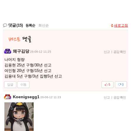
댓글
(15)
등록순
|
최신순
새로고침
왜구김당
26-06-12 11:25
신고
|
공감 확인
나머지 형량
김용현 25년 구형/30년 선고
여인형 20년 구형/15년 선고
김용대 5년 구형/3년 집행5년 선고
답글
이동
5
0
Koenigsegg1
26-06-12 11:23
신고
|
공감 확인