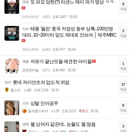
또 파묘 당한(?) 리센느 메이 과거 영상 ㅋㅋ
연예
9
댓글
아이스티이
Lv.33
조회 1007
16:42
태풍 '돌핀' 중국 저장성 동부 상륙..100만명
이슈
3
대피, 10~20미터 앞도 제대로 안보여 │ 제주MBC
댓글
아이스티이
Lv.33
조회 977
16:40
자유가 끝난것을 예견한 아이들
계층
1
댓글
영원한하늘
Lv.71
조회 992
16:39
롯데 자이언츠의 압도적 위엄
유머
17
댓글
풀소유
Lv.86
조회 1729
16:37
상탈 인어공주
기타
8
댓글
돌체콜드부르
Lv.79
조회 2227
추천 1
16:35
젤 상여자 같은데.. 눈물도 젤 많음
연예
3
댓글
겐지님
Lv.88
조회 2459
추천 1
16:35