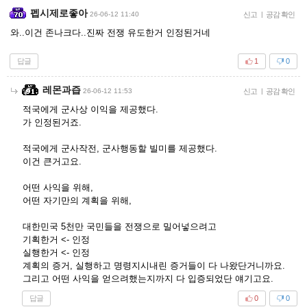
펩시제로좋아
26-06-12 11:40
신고
|
공감 확인
와..이건 존나크다..진짜 전쟁 유도한거 인정된거네
답글
1
0
레몬과즙
26-06-12 11:53
신고
|
공감 확인
적국에게 군사상 이익을 제공했다.
가 인정된거죠.
적국에게 군사작전, 군사행동할 빌미를 제공했다.
이건 큰거고요.
어떤 사익을 위해,
어떤 자기만의 계획을 위해,
대한민국 5천만 국민들을 전쟁으로 밀어넣으려고
기획한거 <- 인정
실행한거 <- 인정
계획의 증거, 실행하고 명령지시내린 증거들이 다 나왔단거니까요.
그리고 어떤 사익을 얻으려했는지까지 다 입증되었단 얘기고요.
답글
0
0