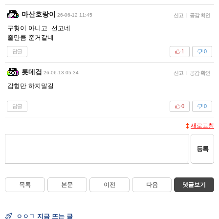
마산호랑이
26-06-12 11:45
신고
|
공감 확인
구형이 아니고 선고네
줄만큼 준거같네
답글
1
0
롯데검
26-06-13 05:34
신고
|
공감 확인
감형만 하지말길
답글
0
0
새로고침
등록
목록
본문
이전
다음
댓글보기
ㅇㅇㄱ 지금 뜨는 글