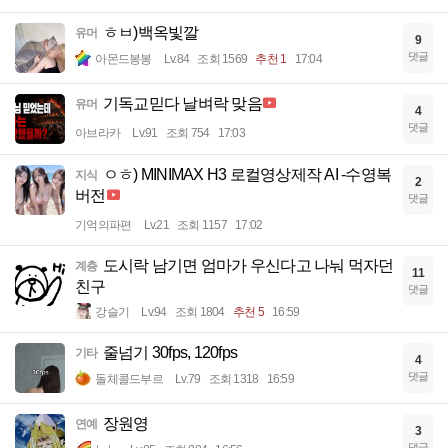
ㅎㅂ)백옥빛깔
유머
9
댓글
아몬드봉봉
Lv.84
조회 1569
추천 1
17:04
기독교믿다 날벼락 맞음
유머
4
댓글
아브라카
Lv.91
조회 754
17:03
ㅇㅎ) MINIMAX H3 로컬영상제작 AI -수영복
지식
2
버전
댓글
기억의파편
Lv.21
조회 1157
17:02
도시락 남기면 엄마가 우신다고 나눠 먹자던
계층
11
친구
댓글
강슬기
Lv.94
조회 1804
추천 5
16:59
줄넘기 30fps, 120fps
기타
4
댓글
돌체콜드부르
Lv.79
조회 1318
16:59
장원영
연예
3
댓글