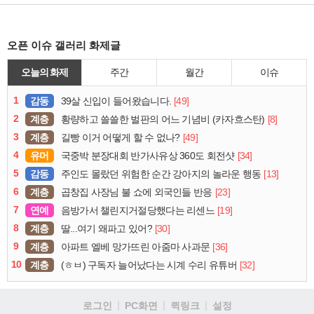
오픈 이슈 갤러리 화제글
오늘의 화제
주간
월간
이슈
1
감동
[49]
39살 신입이 들어왔습니다.
2
계층
[8]
황량하고 쓸쓸한 벌판의 어느 기념비 (카자흐스탄)
3
계층
[49]
길빵 이거 어떻게 할 수 없나?
4
유머
[34]
국중박 분장대회 반가사유상 360도 회전샷
5
감동
[13]
주인도 몰랐던 위험한 순간 강아지의 놀라운 행동
6
계층
[23]
곱창집 사장님 불 쇼에 외국인들 반응
7
연예
[19]
음방가서 챌린지거절당했다는 리센느
8
계층
[30]
딸...여기 왜파고 있어?
9
계층
[36]
아파트 엘베 망가뜨린 아줌마 사과문
10
계층
[32]
(ㅎㅂ) 구독자 늘어났다는 시계 수리 유튜버
로그인
PC화면
퀵링크
설정