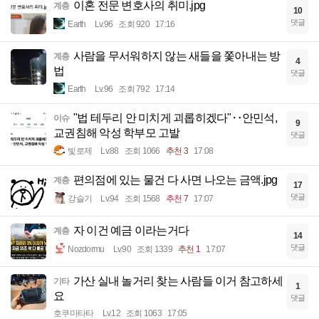
이혼 전문 변호사의 취미.jpg
계층
10
댓글
Earth
Lv.96
조회 920
17:16
사람을 무서워하지 않는 새들을 쫓아내는 방
계층
4
법
댓글
Earth
Lv.96
조회 792
17:14
"법 테두리 안 미치게 괴롭히겠다"‥안민석,
이슈
9
교권침해 악성 학부모 고발
댓글
빛로제
Lv.88
조회 1066
추천 3
17:08
편의점에 있는 물건 다 사면 나오는 금액.jpg
계층
17
댓글
강슬기
Lv.94
조회 1568
추천 7
17:07
자 이건 예금 이라는거다
계층
14
댓글
Nozdormu
Lv.90
조회 1339
추천 1
17:07
가산 실내 놀거리 찾는 사람들 이거 참고하세
기타
1
요
댓글
호쿠마타타
Lv.12
조회 1063
17:05