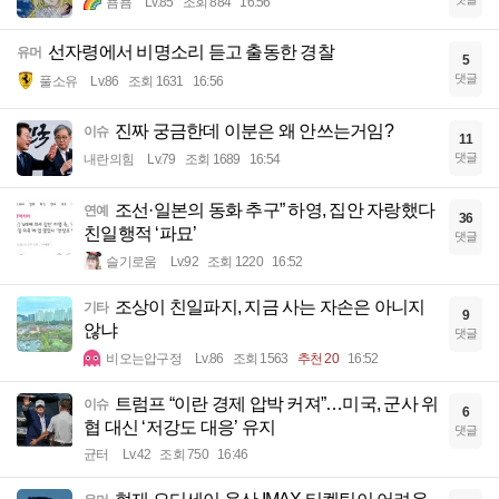
뇸뇸
Lv.85
조회 884
16:56
선자령에서 비명소리 듣고 출동한 경찰
유머
5
댓글
풀소유
Lv.86
조회 1631
16:56
진짜 궁금한데 이분은 왜 안쓰는거임?
이슈
11
댓글
내란의힘
Lv.79
조회 1689
16:54
조선·일본의 동화 추구” 하영, 집안 자랑했다
연예
36
친일행적 ‘파묘’
댓글
슬기로움
Lv.92
조회 1220
16:52
조상이 친일파지, 지금 사는 자손은 아니지
기타
9
않냐
댓글
비오는압구정
Lv.86
조회 1563
추천 20
16:52
트럼프 “이란 경제 압박 커져”…미국, 군사 위
이슈
6
협 대신 ‘저강도 대응’ 유지
댓글
균터
Lv.42
조회 750
16:46