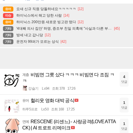
요새 신규 직원 당돌하네요ㅋㅋㅋㅋㅋ
[12]
유머
하이닉스에서 해고 당한 사람
[14]
이슈
하이닉스 200만원 새로운 빙고판 떴다
[12]
유머
'4대째 의사 집안' 하영, 증조부 친일 의혹에 "사실과 다른 부분 있어"
[45]
기타
방세 내고 갑니당
[12]
기타
운전자 99퍼가 모르는 상식
[42]
기타
비빔면 그릇 샀다 ㅋㅋㅋ 비빔면 다 조짐 ㅋ
계층
4
ㅋ
댓글
강슬기
Lv.94
조회 378
17:26
헐리웃 영화 대박 공식
유머
1
댓글
하루5프로
Lv.50
조회 168
17:25
RESCENE (리센느) - 사랑공격(LOVE ATTA
연예
1
CK) | AI 트로트 리메이크
댓글