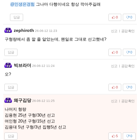
@인생은경험
그나마 다행이네요 항상 깍아주길래
답글
0
0
zephiroth
26-06-12 11:23
신고
|
공감 확인
구형량에서 좀 깔 줄 알았는데, 왠일로 그대로 선고했네?
답글
0
0
빅브라더
26-06-12 11:24
신고
|
공감 확인
오?
답글
0
0
왜구김당
26-06-12 11:25
신고
|
공감 확인
나머지 형량
김용현 25년 구형/30년 선고
여인형 20년 구형/15년 선고
김용대 5년 구형/3년 집행5년 선고
답글
5
0