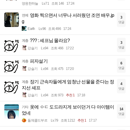
영원한하늘
Lv.71
조회 146
17:24
영화 찍으면서 너무나 서러웠던 조연 배우.jp
연예
3
g
댓글
Earth
Lv.96
조회 496
17:24
??? : 셰프님 몰라요?
계층
3
댓글
강슬기
Lv.94
조회 466
17:22
피자설기
계층
6
댓글
강슬기
Lv.94
조회 475
17:20
장기 근속자들에게 엄청난 선물을 준다는 정
계층
4
지선 셰프
댓글
강슬기
Lv.94
조회 973
추천 1
17:18
옷에 ㅇㄷ 도드라지게 보이던거 다 아이템이
기타
14
었네
댓글
돌체콜드부르
Lv.79
조회 1212
추천 1
17:17