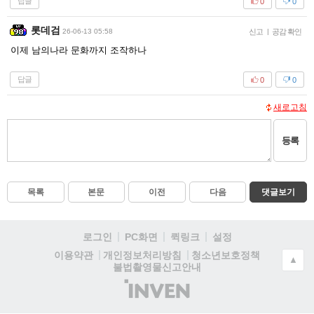
답글
0
0
롯데검
26-06-13 05:58
신고
|
공감 확인
이제 남의나라 문화까지 조작하나
답글
0
0
새로고침
등록
목록
본문
이전
다음
댓글보기
로그인
PC화면
퀵링크
설정
청소년보호정책
이용약관
개인정보처리방침
▲
불법촬영물신고안내
(주)
인