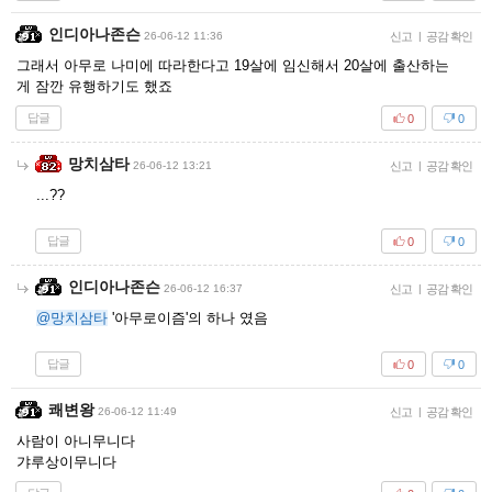
인디아나존슨
26-06-12 11:36
신고
|
공감 확인
그래서 아무로 나미에 따라한다고 19살에 임신해서 20살에 출산하는
게 잠깐 유행하기도 했죠
답글
0
0
망치삼타
26-06-12 13:21
신고
|
공감 확인
...??
답글
0
0
인디아나존슨
26-06-12 16:37
신고
|
공감 확인
@망치삼타
'아무로이즘'의 하나 였음
답글
0
0
쾌변왕
26-06-12 11:49
신고
|
공감 확인
사람이 아니무니다
갸루상이무니다