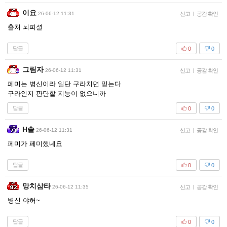
이요
26-06-12 11:31
신고
|
공감 확인
출처 뇌피셜
답글
0
0
그림자
26-06-12 11:31
신고
|
공감 확인
페미는 병신이라 일단 구라치면 믿는다
구라인지 판단할 지능이 없으니까
답글
0
0
H솔
26-06-12 11:31
신고
|
공감 확인
페미가 페미했네요
답글
0
0
망치삼타
26-06-12 11:35
신고
|
공감 확인
병신 야허~
답글
0
0