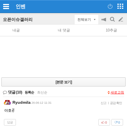
인벤
오픈이슈갤러리
전체보기
공
검
글
지
색
내글
내 댓글
10추글
on/off
쓰
기
[본문 보기]
댓글
(10)
등록순
|
최신순
새로고침
Ryudmila
26-06-12 11:31
신고
|
공감 확인
야호✌️
답글
0
0