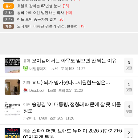
호불호 갈리는 62년생 눈나
[15]
유머
콩국수에 소신 발언하는 의사
[46]
기타
어느 도박 중독자의 결혼
[20]
기타
오디세이' 이동진 평론가 평점, 한줄평
[19]
계층
오이갤에서는 아무도 믿으면 안 되는 이유
유머
3
댓글
너빨갱이지
Lv.86
조회 163
11:27
ㅎㅂ) 뇌가 망가졋나…시원한느낌은…
기타
1
댓글
Deadpool
Lv.88
조회 327
11:26
송영길 “이 대통령, 정청래 때문에 잠 못 이룰
이슈
4
정도”
댓글
파인더1
Lv.80
조회 205
11:26
스파이더맨: 브랜드 뉴 데이 2026 최단기간 6
계층
2
00만 관객 돌파