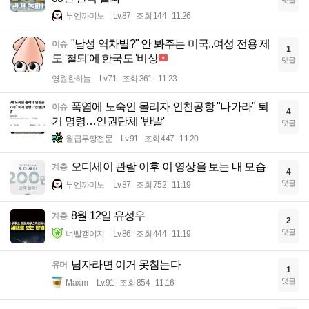
댓글
부엔까미노
Lv.87
조회 144
11:26
"남성 역차별?" 안 봐주는 미국..여성 전용 제
이슈
1
도 '철퇴'에 한국도 '비상
댓글
영원한하늘
Lv.71
조회 361
11:23
폭염에 노숙인 몰리자 인천공항 "나가라" 퇴
이슈
4
거 명령…인권단체 '반발'
댓글
월급루팡전문
Lv.91
조회 447
11:20
오디세이 관람 이후 이 영상을 보는 내 모습
계층
4
댓글
부엔까미노
Lv.87
조회 752
11:19
8월 12일 유성우
계층
2
댓글
너빨갱이지
Lv.86
조회 444
11:19
남자라면 이거 못참는다
유머
1
댓글
Maxim
Lv.91
조회 854
11:16