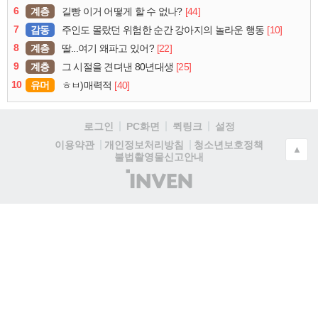
6
계층
[44]
길빵 이거 어떻게 할 수 없나?
7
감동
[10]
주인도 몰랐던 위험한 순간 강아지의 놀라운 행동
8
계층
[22]
딸...여기 왜파고 있어?
9
계층
[25]
그 시절을 견뎌낸 80년대생
10
유머
[40]
ㅎㅂ)매력적
로그인
PC화면
퀵링크
설정
청소년보호정책
이용약관
개인정보처리방침
▲
불법촬영물신고안내
(주)
인
벤