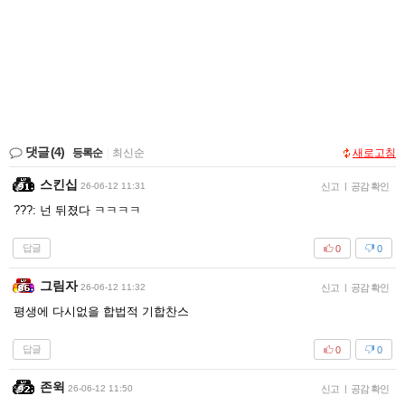
댓글
(4)
등록순
|
최신순
새로고침
스킨십
26-06-12 11:31
신고
|
공감 확인
???: 넌 뒤졌다 ㅋㅋㅋㅋ
답글
0
0
그림자
26-06-12 11:32
신고
|
공감 확인
평생에 다시없을 합법적 기합찬스
답글
0
0
존윅
26-06-12 11:50
신고
|
공감 확인