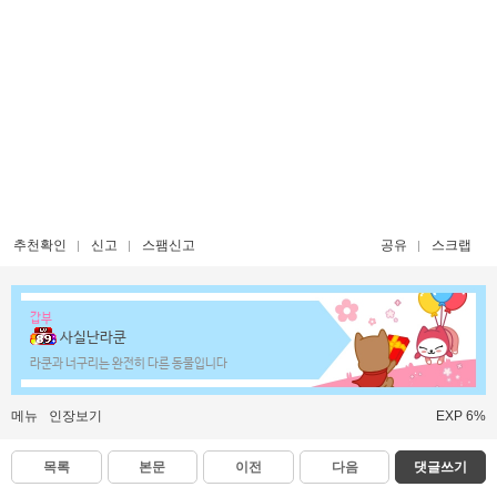
추천확인
신고
스팸신고
공유
스크랩
갑부
사실난라쿤
라쿤과 너구리는 완전히 다른 동물입니다
메뉴
인장보기
EXP 6%
목록
본문
이전
다음
댓글쓰기