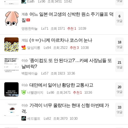
댓글
Earth
Lv.96
조회 3451
10:42
어느 일본 여고생의 신박한 원소 주기율표 덕
계층
6
질
댓글
영원한하늘
Lv.71
조회 1571
추천 1
10:39
(ㅎㅂ) 니케 마르차나 코스어 눈나
게임
18
댓글
달섭지롱
Lv.94
조회 2522
추천 3
10:38
'종이컵도 또 안 된다고?'…카페 사장님들 또
이슈
21
날벼락?
댓글
백합에이슬
Lv.57
조회 1923
10:36
대만에서 일어난 황당한 교통사고
이슈
20
댓글
너빨갱이지
Lv.86
조회 2471
추천 1
10:36
가격이 너무 올랐다는 현대 신형 아반떼 가
이슈
33
격.
댓글
세드엘프
Lv.82
조회 2670
10:30