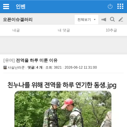
인벤
오픈이슈갤러리
전체보기
공
검
글
지
색
내글
내 댓글
10추글
on/off
쓰
기
[유머]
전역을 하루 미룬 이유
사실난라쿤
댓글: 4 개
조회:
3821
2026-06-12 11:31:00