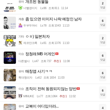
개조된 동물들
유머
2
댓글
너빨갱이지
Lv.86
조회 811
11:14
좀 있으면 이미지 나락 예정인 남자
계층
6
댓글
두부두꺼비
Lv.78
조회 1043
11:13
ㅇㅎ) 일본처자
기타
2
댓글
제르만크록
Lv.81
조회 1376
11:10
정청래:MB 어게인
이슈
6
댓글
다른별사
Lv.47
조회 737
추천 1
11:08
매칭앱 사기ㅋㅋ
유머
6
댓글
특대형피자
Lv.62
조회 1834
11:03
조직이 전혀 동원되지않는 양반
이슈
6
댓글
MINUKE
Lv.77
조회 1064
추천 1
11:02
교복이 어디있더라...
유머
4