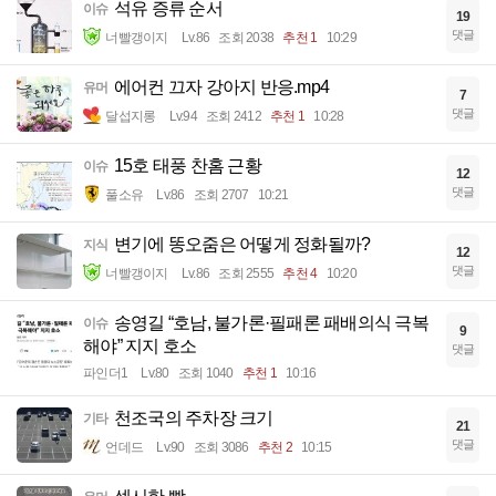
석유 증류 순서
이슈
19
댓글
너빨갱이지
Lv.86
조회 2038
추천 1
10:29
에어컨 끄자 강아지 반응.mp4
유머
7
댓글
달섭지롱
Lv.94
조회 2412
추천 1
10:28
15호 태풍 찬홈 근황
이슈
12
댓글
풀소유
Lv.86
조회 2707
10:21
변기에 똥오줌은 어떻게 정화될까?
지식
12
댓글
너빨갱이지
Lv.86
조회 2555
추천 4
10:20
송영길 “호남, 불가론·필패론 패배의식 극복
이슈
9
해야” 지지 호소
댓글
파인더1
Lv.80
조회 1040
추천 1
10:16
천조국의 주차장 크기
기타
21
댓글
언데드
Lv.90
조회 3086
추천 2
10:15