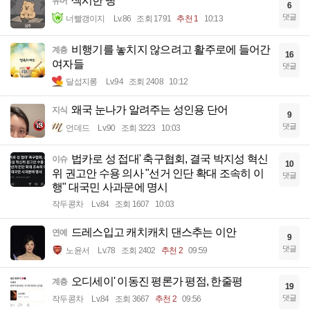
섹시한 빵
유머
6
댓글
너빨갱이지
Lv.86
조회 1791
추천 1
10:13
비행기를 놓치지 않으려고 활주로에 들어간
계층
16
여자들
댓글
달섭지롱
Lv.94
조회 2408
10:12
왜국 눈나가 알려주는 성인용 단어
지식
9
댓글
언데드
Lv.90
조회 3223
10:03
법카로 성 접대' 축구협회, 결국 박지성 혁신
이슈
10
위 권고안 수용 의사 "선거 인단 확대 조속히 이
댓글
행" 대국민 사과문에 명시
작두콩차
Lv.84
조회 1607
10:03
드레스입고 캐치캐치 댄스추는 이안
연예
9
댓글
노윤서
Lv.78
조회 2402
추천 2
09:59
오디세이' 이동진 평론가 평점, 한줄평
계층
19
댓글
작두콩차
Lv.84
조회 3667
추천 2
09:56