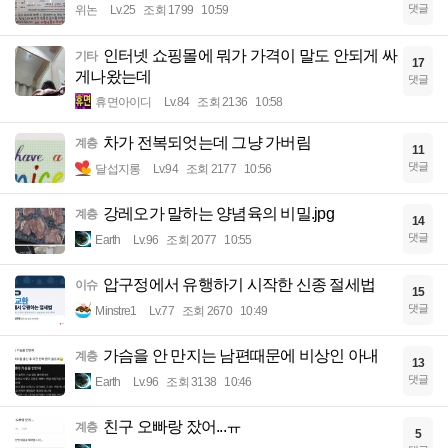
댓글
위논
Lv.25
조회 1799
10:59
인터넷 쇼핑몰에 뭐가 가격이 말도 안되게 싸
기타
17
게나왔는데
댓글
휴면아이디
Lv.84
조회 2136
10:58
차가 전복되엇는데 그냥 가버림
계층
11
댓글
달섭지롱
Lv.94
조회 2177
10:56
강레오가 말하는 양념육의 비밀.jpg
계층
14
댓글
Earth
Lv.96
조회 2077
10:55
압구정에서 유행하기 시작한 신종 절세법
이슈
15
댓글
Minstre1
Lv.77
조회 2670
10:49
가슴을 안 만지는 남편때문에 비상인 아내
계층
13
댓글
Earth
Lv.96
조회 3138
10:46
친구 오빠랑 잤어...ㅠ
계층
5