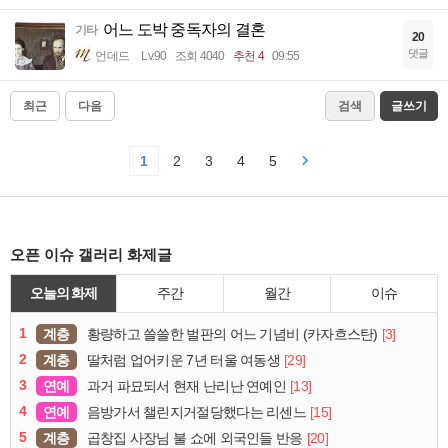
어느 도박 중독자의 결혼
기타
20
댓글
언데드
Lv.90
조회 4040
추천 4
09:55
최근
다음
검색
글쓰기
1
2
3
4
5
오픈 이슈 갤러리 화제글
오늘의 화제
주간
월간
이슈
1
계층
[3]
황량하고 쓸쓸한 벌판의 어느 기념비 (카자흐스탄)
2
계층
[29]
딸처럼 업어키운 7년 터울 여동생
3
연예
[13]
과거 파묘되서 현재 난리난 연예인
4
연예
[15]
음방가서 챌린지거절당했다는 리센느
5
계층
[20]
곱창집 사장님 불 쇼에 외국인들 반응