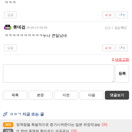
ㅋㅋㅋ
답글
0
0
롯데검
26-06-13 06:00
신고
|
공감 확인
ㅋㅋㅋㅋㅋㅋㅋㅋㅋㅋ누나 큰일났네
답글
0
0
새로고침
등록
목록
본문
이전
다음
댓글보기
ㅇㅇㄱ 지금 뜨는 글
정액량을 폭발적으로 증가시켜준다는 일본 위장약.jpg
[39]
유머
또 한번 증명된 헐리우드 성공공식
[29]
기타