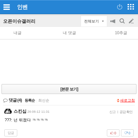
인벤
오픈이슈갤러리
전체보기
공
검
글
지
색
내글
내 댓글
10추글
on/off
쓰
기
[본문 보기]
댓글
(4)
등록순
|
최신순
새로고침
스킨십
26-06-12 11:31
신고
|
공감 확인
???: 넌 뒤졌다 ㅋㅋㅋㅋ
답글
0
0