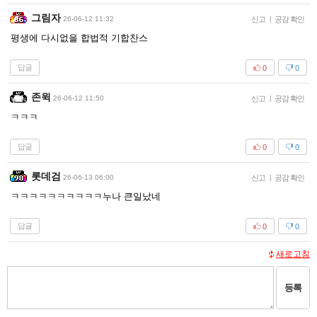
그림자
26-06-12 11:32
신고
|
공감 확인
평생에 다시없을 합법적 기합찬스
답글
0
0
존윅
26-06-12 11:50
신고
|
공감 확인
ㅋㅋㅋ
답글
0
0
롯데검
26-06-13 06:00
신고
|
공감 확인
ㅋㅋㅋㅋㅋㅋㅋㅋㅋㅋ누나 큰일났네
답글
0
0
새로고침
등록