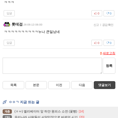
ㅋㅋㅋ
답글
0
0
롯데검
26-06-13 06:00
신고
|
공감 확인
ㅋㅋㅋㅋㅋㅋㅋㅋㅋㅋ누나 큰일났네
답글
0
0
새로고침
등록
목록
본문
이전
다음
댓글보기
ㅇㅇㄱ 지금 뜨는 글
(ㅎㅂ) 엘리베이터 앞 하얀 원피스 소연 (꽃빵)
[14]
계층
우리나라 사람들이 서양입맛으로 바뀌던 시기
[20]
기타