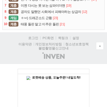
7
계층
[19]
이젠 다시는 못 보는 삼파이더맨
8
계층
[12]
공자도 말했던 사회에서 피해야하는 상급자
9
게임
[23]
ㅎㅂ) 드래곤소드 근황
10
계층
[21]
태풍 돌핀 말고 이주은 돌핀
로그인
PC화면
퀵링크
설정
청소년보호정책
이용약관
개인정보처리방침
▲
불법촬영물신고안내
(주)
인
벤