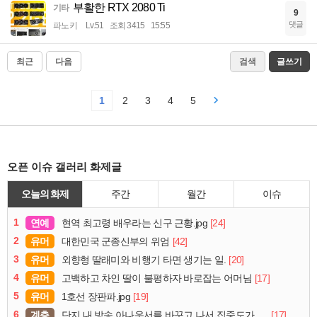
부활한 RTX 2080 Ti
기타
9
댓글
파노키
Lv.51
조회 3415
15:55
최근
다음
검색
글쓰기
1
2
3
4
5
오픈 이슈 갤러리 화제글
오늘의 화제
주간
월간
이슈
1
연예
[24]
현역 최고령 배우라는 신구 근황.jpg
2
유머
[42]
대한민국 군종신부의 위엄
3
유머
[20]
외향형 딸래미와 비행기 타면 생기는 일.
4
유머
[17]
고백하고 차인 딸이 불평하자 바로잡는 어머님
5
유머
[19]
1호선 장판파.jpg
6
계층
[17]
단지 내 방송 아나운서를 바꾸고 나서 집중도가 확 올라갔다는 한 아파트의 안내방송