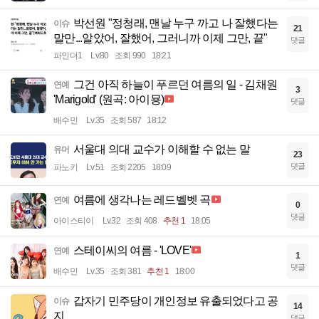
박선원 "정청래, 맨날 누구 까고 나 잘했다는
이슈
21
말만...알았어, 잘했어, 그러니까 이제 그만, 끝"
댓글
파인더1
Lv.80
조회 990
18:21
그건 아직 하늘이 푸르던 여름의 일 - 김채원
연예
3
'Marigold' (원곡: 아이묭)
댓글
배수민
Lv.35
조회 587
18:12
서울대 의대 교수가 이해할 수 없는 말
유머
23
댓글
파노키
Lv.51
조회 2205
18:09
여름에 생각나는 레드벨벳 곡
연예
0
댓글
아이스티이
Lv.32
조회 408
추천 1
18:05
스테이씨의 여름 - 'LOVE'
연예
1
댓글
배수민
Lv.35
조회 381
추천 1
18:00
갑자기 민주당이 개인정보 유출되었다고 공
이슈
14
지
댓글