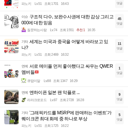
댓글
파노키
Lv.51
조회 1701
16:43
구조적 다수, 보완수사권에 대한 감상 그리고
이슈
45
000에 대한 믿음
댓글
질문하는사람
Lv.74
조회 1551
추천 1
16:35
세계는 미국과 중국을 어떻게 바라보고 있
기타
11
나?
댓글
파노키
Lv.51
조회 2469
16:32
서로 메이플 먼저 좋아했다고 싸우는 QWER
연예
1
멤버들
댓글
큐땁이알
Lv.88
조회 1347
16:29
엔하이픈 일본 팬 악플로 ...
연예
9
댓글
라라크로포드
Lv.87
조회 2728
16:28
'그래픽카드를 MSRP에 판매하는 이벤트'가
기타
5
퀘이크콘 최대 화제 중 하나로 부상
댓글
파노키
Lv.51
조회 1725
16:22