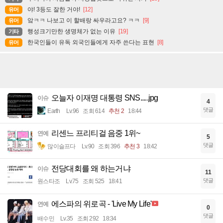
야! 3등도 잘한 거야!
[12]
유머
앜ㅋㅋ 나보고 이 할배랑 싸우라고요? ㅋㅋ
[9]
유머
행성크기만한 생명체가 없는 이유
[19]
기타
한국인들이 유독 외국인들에게 자주 쓴다는 표현
[8]
유머
오늘자 이재명 대통령 SNS.....jpg
이슈
4
댓글
Earth
Lv.96
조회 614
추천 2
18:44
리센느 프리티걸 음중 1위~
연예
5
댓글
많이슬프다
Lv.90
조회 396
추천 3
18:42
전당대회를 왜 하는거냐
이슈
11
댓글
원스타조
Lv.75
조회 525
18:41
에스파의 위로곡 - 'Live My Life'
연예
0
댓글
배수민
Lv.35
조회 292
18:34