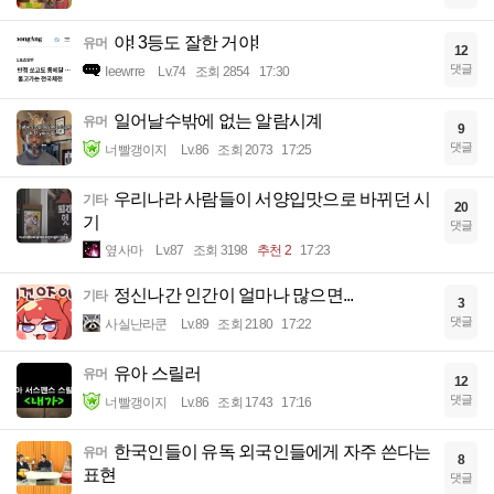
야! 3등도 잘한 거야!
유머
12
댓글
Ieewrre
Lv.74
조회 2854
17:30
일어날수밖에 없는 알람시계
유머
9
댓글
너빨갱이지
Lv.86
조회 2073
17:25
우리나라 사람들이 서양입맛으로 바뀌던 시
기타
20
기
댓글
옆사마
Lv.87
조회 3198
추천 2
17:23
정신나간 인간이 얼마나 많으면...
기타
3
댓글
사실난라쿤
Lv.89
조회 2180
17:22
유아 스릴러
유머
12
댓글
너빨갱이지
Lv.86
조회 1743
17:16
한국인들이 유독 외국인들에게 자주 쓴다는
유머
8
표현
댓글