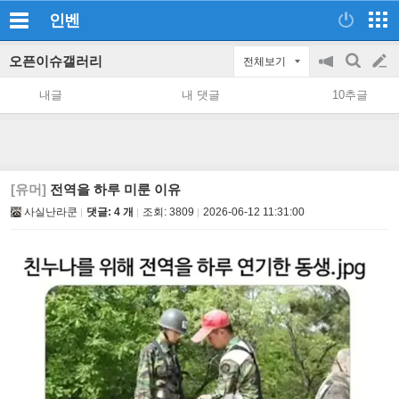
인벤
오픈이슈갤러리
전체보기
공
검
글
지
색
내글
내 댓글
10추글
on/off
쓰
기
[유머]
전역을 하루 미룬 이유
사실난라쿤
댓글: 4 개
조회:
3809
2026-06-12 11:31:00