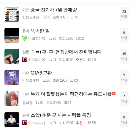
중국 전기차 7월 판매량
이슈
23
댓글
빈센트멧젠
Lv.60
조회 3093
16:15
똑똑한 말
유머
9
댓글
너빨갱이지
Lv.86
조회 1936
16:12
ㅎㅂ) 후- 후- 행정반에서 전파합니다
감동
15
댓글
히스파니에
Lv.91
조회 6264
추천 1
16:10
GTA6 근황
이슈
5
댓글
빈센트멧젠
Lv.60
조회 2907
16:03
누가 더 잘못했는지 팽팽하다는 유도시합
이슈
7
댓글
윤석렬
Lv.65
조회 2143
15:57
스압) 추운 곳 사는 사람들 특징
유머
9
댓글
히스파니에
Lv.91
조회 2897
추천 1
15:55