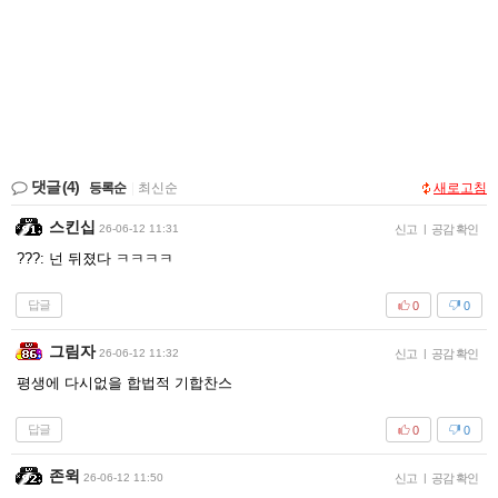
댓글
(4)
등록순
|
최신순
새로고침
스킨십
26-06-12 11:31
신고
|
공감 확인
???: 넌 뒤졌다 ㅋㅋㅋㅋ
답글
0
0
그림자
26-06-12 11:32
신고
|
공감 확인
평생에 다시없을 합법적 기합찬스
답글
0
0
존윅
26-06-12 11:50
신고
|
공감 확인