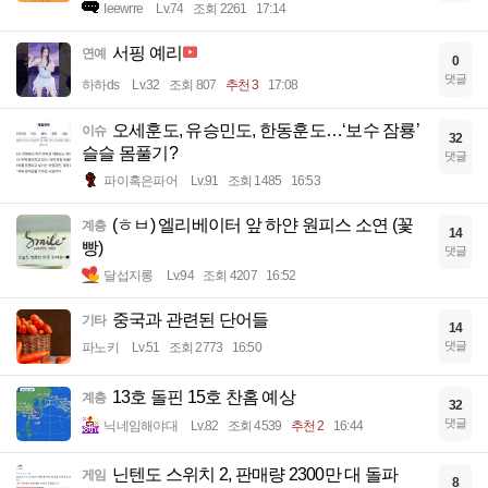
Ieewrre
Lv.74
조회 2261
17:14
서핑 예리
연예
0
댓글
하하ds
Lv.32
조회 807
추천 3
17:08
오세훈도, 유승민도, 한동훈도…‘보수 잠룡’
이슈
32
슬슬 몸풀기?
댓글
파이혹은파어
Lv.91
조회 1485
16:53
(ㅎㅂ) 엘리베이터 앞 하얀 원피스 소연 (꽃
계층
14
빵)
댓글
달섭지롱
Lv.94
조회 4207
16:52
중국과 관련된 단어들
기타
14
댓글
파노키
Lv.51
조회 2773
16:50
13호 돌핀 15호 찬홈 예상
계층
32
댓글
닉네임해야대
Lv.82
조회 4539
추천 2
16:44
닌텐도 스위치 2, 판매량 2300만 대 돌파
게임
8