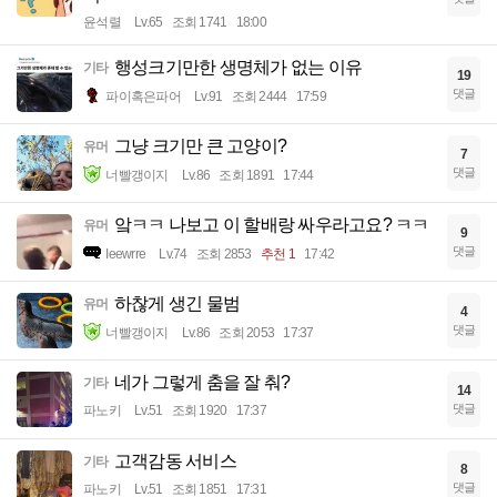
윤석렬
Lv.65
조회 1741
18:00
행성크기만한 생명체가 없는 이유
기타
19
댓글
파이혹은파어
Lv.91
조회 2444
17:59
그냥 크기만 큰 고양이?
유머
7
댓글
너빨갱이지
Lv.86
조회 1891
17:44
앜ㅋㅋ 나보고 이 할배랑 싸우라고요? ㅋㅋ
유머
9
댓글
Ieewrre
Lv.74
조회 2853
추천 1
17:42
하찮게 생긴 물범
유머
4
댓글
너빨갱이지
Lv.86
조회 2053
17:37
네가 그렇게 춤을 잘 춰?
기타
14
댓글
파노키
Lv.51
조회 1920
17:37
고객감동 서비스
기타
8
댓글
파노키
Lv.51
조회 1851
17:31