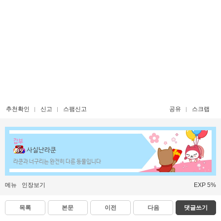
추천확인
신고
스팸신고
공유
스크랩
갑부
사실난라쿤
라쿤과 너구리는 완전히 다른 동물입니다
메뉴
인장보기
EXP 5%
목록
본문
이전
다음
댓글쓰기