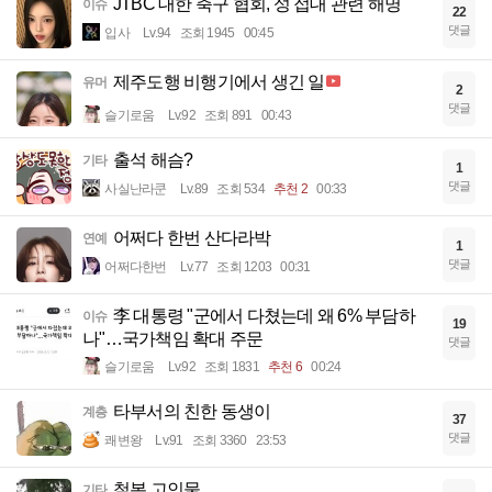
JTBC 대한 축구 협회, 성 접대 관련 해명
이슈
22
댓글
입사
Lv.94
조회 1945
00:45
제주도행 비행기에서 생긴 일
유머
2
댓글
슬기로움
Lv.92
조회 891
00:43
출석 해슴?
기타
1
댓글
사실난라쿤
Lv.89
조회 534
추천 2
00:33
어쩌다 한번 산다라박
연예
1
댓글
어쩌다한번
Lv.77
조회 1203
00:31
李 대통령 "군에서 다쳤는데 왜 6% 부담하
이슈
19
나"…국가책임 확대 주문
댓글
슬기로움
Lv.92
조회 1831
추천 6
00:24
타부서의 친한 동생이
계층
37
댓글
쾌변왕
Lv.91
조회 3360
23:53
철봉 고인물
기타