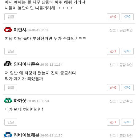
아니 얘네는 뭘 자꾸 남한테 해줘 해줘 거리냐
니들이 불만이면 니들끼리해 ㅋㅋㅋㅋ
답글
0
0
미란샤
26-06-12 11:33
신고
|
공감 확인
여당 야당 둘다 부정선거면 누가 주체임? ㅋㅋ
답글
1
0
인디아나존슨
26-06-12 11:34
신고
|
공감 확인
저 양반 왜 저렇게 됐는지 진짜 궁금하다
뭐가 계기가 되었을까
답글
0
0
하하삿
26-06-12 11:34
신고
|
공감 확인
니가 뭔데 하라마라냐
답글
1
0
리바이브헤븐
26-06-12 11:35
신고
|
공감 확인