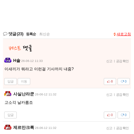
댓글
(23)
등록순
|
최신순
새로고침
H솔
26-06-12 11:33
신고
|
공감 확인
이새끼가 뭐라고 이런걸 기사까지 내줌?
답글
이동
8
0
사실난라쿤
26-06-12 11:32
신고
|
공감 확인
고소각 날카롭죠
답글
0
0
제르만크록
26-06-12 11:32
신고
|
공감 확인