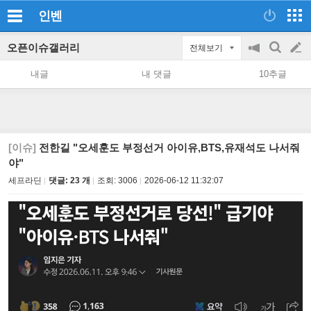
인벤
오픈이슈갤러리
전체보기
공
검
글
지
색
내글
내 댓글
10추글
on/off
쓰
기
[이슈]
전한길 "오세훈도 부정선거 아이유,BTS,유재석도 나서줘
야"
세프라딘
댓글: 23 개
조회:
3006
2026-06-12 11:32:07