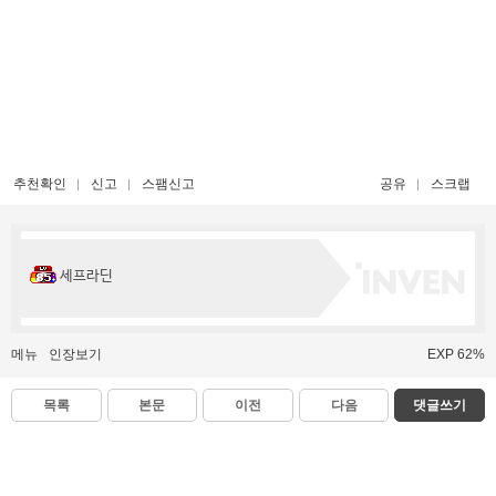
추천확인
신고
스팸신고
공유
스크랩
세프라딘
메뉴
인장보기
EXP 62%
목록
본문
이전
다음
댓글쓰기