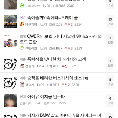
9
댓글
드라고노브
Lv.90
조회 2863
23:02
죽여줄까? 죽여라...오케이 콜
이슈
33
댓글
왜구김당
Lv.73
조회 5102
추천 2
22:34
QWER의 보컬, 기타 시요밍 위버스 사진 업
연예
1
로드 근황
댓글
큐땁이알
Lv.88
조회 1837
추천 3
22:33
폭락장을 맞이한 치과의사와 고객
계층
1
댓글
강슬기
Lv.94
조회 4889
추천 1
22:31
승객을 배려한 버스기사의 센스.jpg
계층
5
댓글
강슬기
Lv.94
조회 3614
추천 2
22:29
아이유 이지금 인스타
연예
6
댓글
입술돼지
Lv.43
조회 2291
22:27
남자가 BMW 말고 아반떼 N을 사야되는 이
계층
15