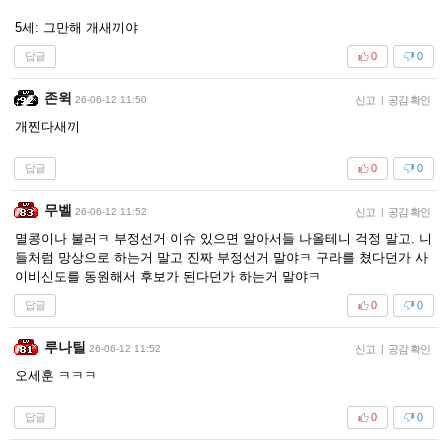
5세: 그만해 개새끼야
답글
0
0
존윅
26-06-12 11:50
신고
|
공감 확인
개찐다새끼
답글
0
0
무벨
26-06-12 11:52
신고
|
공감 확인
멸콩이나 불러ㅋ 부정선거 이슈 있으면 알아서들 나올테니 걱정 말고. 니
들처럼 망상으로 하는거 말고 진짜 부정선거 말야ㅋ 구라를 쳤다던가 사
이비신도를 동원해서 후보가 된다던가 하는거 말야ㅋ
답글
0
0
루나틸
26-06-12 11:52
신고
|
공감 확인
오세훈 ㅋㅋㅋ
답글
0
0