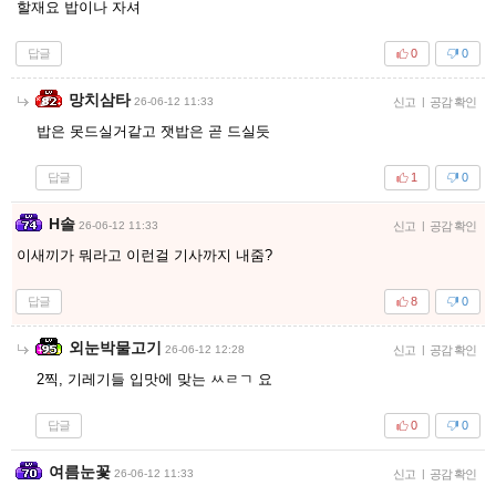
할재요 밥이나 자셔
답글
0
0
망치삼타
26-06-12 11:33
신고
|
공감 확인
밥은 못드실거같고 잿밥은 곧 드실듯
답글
1
0
H솔
26-06-12 11:33
신고
|
공감 확인
이새끼가 뭐라고 이런걸 기사까지 내줌?
답글
8
0
외눈박물고기
26-06-12 12:28
신고
|
공감 확인
2찍, 기레기들 입맛에 맞는 ㅆㄹㄱ 요
답글
0
0
여름눈꽃
26-06-12 11:33
신고
|
공감 확인