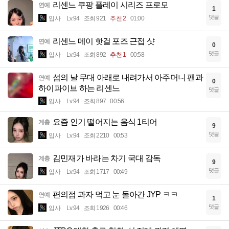
리센느 쿠팡 플레이 시리즈 프로모
연예
1
댓글
입사
Lv.94
조회 921
추천 2
01:00
리센느 메이 핫걸 포즈 근접 샷
연예
0
댓글
입사
Lv.94
조회 892
추천 1
00:58
섬의 날 무대 아래로 내려가서 아주머니 팬과
연예
0
하이파이브 하는 리센느
댓글
입사
Lv.94
조회 897
00:56
요즘 인기 떨어지는 음식 1티어
계층
9
댓글
입사
Lv.94
조회 2210
00:53
김민재가 바라는 차기 국대 감독
계층
9
댓글
입사
Lv.94
조회 1717
00:49
편의점 과자 먹고 눈 돌아간 JYP ㅋㅋ
연예
1
댓글
입사
Lv.94
조회 1926
00:46