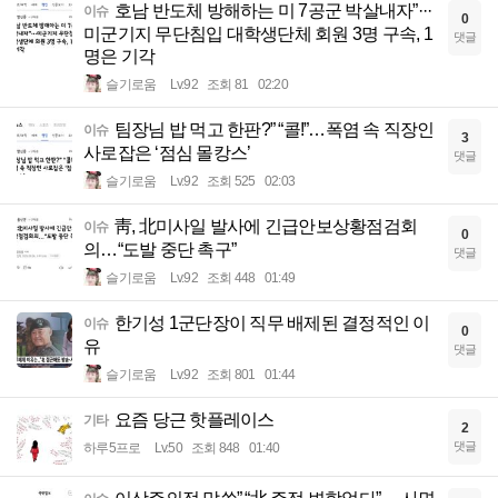
호남 반도체 방해하는 미 7공군 박살내자”···
이슈
0
미군기지 무단침입 대학생단체 회원 3명 구속, 1
댓글
명은 기각
슬기로움
Lv.92
조회 81
02:20
팀장님 밥 먹고 한판?” “콜!”…폭염 속 직장인
이슈
3
사로잡은 ‘점심 몰캉스’
댓글
슬기로움
Lv.92
조회 525
02:03
靑, 北미사일 발사에 긴급안보상황점검회
이슈
0
의…“도발 중단 촉구”
댓글
슬기로움
Lv.92
조회 448
01:49
한기성 1군단장이 직무 배제된 결정적인 이
이슈
0
유
댓글
슬기로움
Lv.92
조회 801
01:44
요즘 당근 핫플레이스
기타
2
댓글
하루5프로
Lv.50
조회 848
01:40