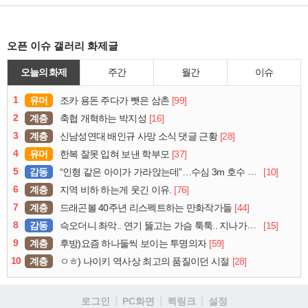
오픈 이슈 갤러리 화제글
오늘의 화제
주간
월간
이슈
1
유머
[99]
조카 용돈 주다가 뺏은 삼촌
2
계층
[16]
축협 개혁하는 박지성
3
계층
[28]
신남성연대 배인규 사망 소식 댓글 근황
4
유머
[37]
한복 잘못 입혀 보낸 학부모
5
감동
[10]
“인형 같은 아이가 가라앉는데”…수심 3m 호수 뛰어든 60대 의인
6
계층
[76]
지역 비하 하는게 웃긴 이유.
7
계층
[44]
드래곤볼 40주년 리스펙트하는 만화작가들
8
감동
[15]
슥오더니 촤악.. 연기 뚫고는 가슴 툭툭.. 지나가던 아재의 정체
9
계층
[59]
후방)요즘 하나둘씩 보이는 투명의자
10
계층
[28]
ㅇㅎ) 나이키 역사상 최고의 품질이던 시절
로그인
PC화면
퀵링크
설정