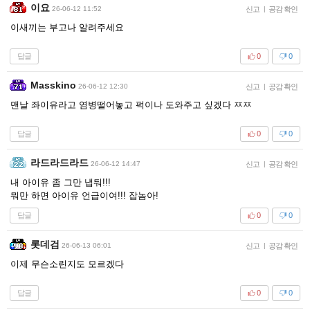
이요
26-06-12 11:52
신고
|
공감 확인
이새끼는 부고나 알려주세요
답글
0
0
Masskino
26-06-12 12:30
신고
|
공감 확인
맨날 좌이유라고 염병떨어놓고 퍽이나 도와주고 싶겠다 ㅉㅉ
답글
0
0
라드라드라드
26-06-12 14:47
신고
|
공감 확인
내 아이유 좀 그만 냅둬!!!
뭐만 하면 아이유 언급이여!!! 잡놈아!
답글
0
0
롯데검
26-06-13 06:01
신고
|
공감 확인
이제 무슨소린지도 모르겠다
답글
0
0