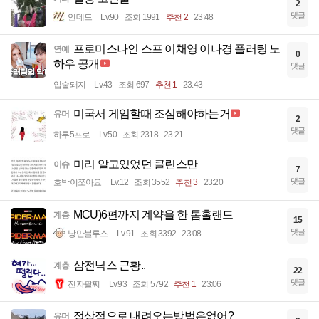
2
댓글
언데드
Lv.90
조회 1991
추천 2
23:48
프로미스나인 스프 이채영 이나경 플러팅 노
연예
0
하우 공개
댓글
입술돼지
Lv.43
조회 697
추천 1
23:43
미국서 게임할때 조심해야하는거
유머
2
댓글
하루5프로
Lv.50
조회 2318
23:21
미리 알고있었던 클린스만
이슈
7
댓글
호박이쪼아요
Lv.12
조회 3552
추천 3
23:20
MCU)6편까지 계약을 한 톰홀랜드
계층
15
댓글
낭만블루스
Lv.91
조회 3392
23:08
삼전닉스 근황..
계층
22
댓글
전자팔찌
Lv.93
조회 5792
추천 1
23:06
정상적으로 내려오는방법은없어?
유머