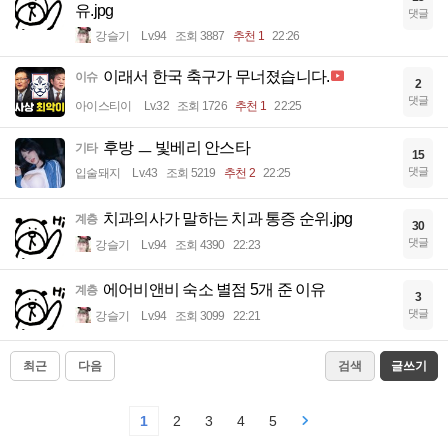
유.jpg
댓글
강슬기
Lv.94
조회 3887
추천 1
22:26
이래서 한국 축구가 무너졌습니다.
이슈
2
댓글
아이스티이
Lv.32
조회 1726
추천 1
22:25
후방 ㅡ 빛베리 안스타
기타
15
댓글
입술돼지
Lv.43
조회 5219
추천 2
22:25
치과의사가 말하는 치과 통증 순위.jpg
계층
30
댓글
강슬기
Lv.94
조회 4390
22:23
에어비앤비 숙소 별점 5개 준 이유
계층
3
댓글
강슬기
Lv.94
조회 3099
22:21
최근
다음
검색
글쓰기
1
2
3
4
5