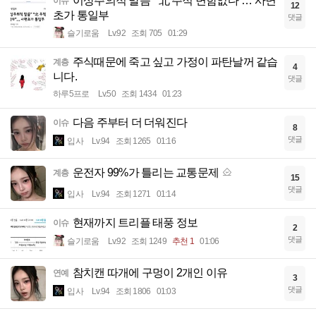
이상주의적 말씀” “北 주적 변함없다”… 사면
이슈
12
초가 통일부
댓글
슬기로움
Lv.92
조회 705
01:29
주식때문에 죽고 싶고 가정이 파탄날꺼 같습
계층
4
니다.
댓글
하루5프로
Lv.50
조회 1434
01:23
다음 주부터 더 더워진다
이슈
8
댓글
입사
Lv.94
조회 1265
01:16
운전자 99%가 틀리는 교통문제
계층
15
댓글
입사
Lv.94
조회 1271
01:14
현재까지 트리플 태풍 정보
이슈
2
댓글
슬기로움
Lv.92
조회 1249
추천 1
01:06
참치캔 따개에 구멍이 2개인 이유
연예
3
댓글
입사
Lv.94
조회 1806
01:03