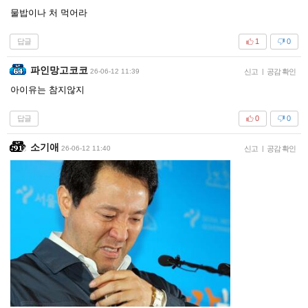
물밥이나 처 먹어라
답글
1
0
파인망고코코
26-06-12 11:39
신고
|
공감 확인
아이유는 참지않지
답글
0
0
소기애
26-06-12 11:40
신고
|
공감 확인