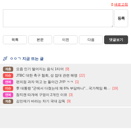
새로고침
등록
목록
본문
이전
다음
댓글보기
ㅇㅇㄱ 지금 뜨는 글
요즘 인기 떨어지는 음식 1티어
[9]
계층
JTBC 대한 축구 협회, 성 접대 관련 해명
[22]
이슈
편의점 과자 먹고 눈 돌아간 JYP ㅋㅋ
[1]
연예
李 대통령 "군에서 다쳤는데 왜 6% 부담하나"…국가책임 확대 주문
[19]
이슈
참치캔 따개에 구멍이 2개인 이유
[3]
연예
김민재가 바라는 차기 국대 감독
[9]
계층