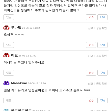
멸콩이나 불러ㅋ 부정선거 이슈 있으면 알아서들 나올테니 걱정 말고. 니
들처럼 망상으로 하는거 말고 진짜 부정선거 말야ㅋ 구라를 쳤다던가 사
이비신도를 동원해서 후보가 된다던가 하는거 말야ㅋ
답글
0
0
루나틸
26-06-12 11:52
신고
|
공감 확인
오세훈 ㅋㅋㅋ
답글
0
0
이요
26-06-12 11:52
신고
|
공감 확인
이새끼는 부고나 알려주세요
답글
0
0
Masskino
26-06-12 12:30
신고
|
공감 확인
맨날 좌이유라고 염병떨어놓고 퍽이나 도와주고 싶겠다 ㅉㅉ
답글
0
0
라드라드라드