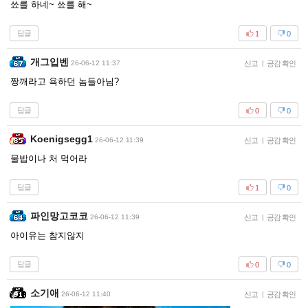
쑈를 하네~ 쑈를 해~
답글
1
0
개그입벤
26-06-12 11:37
신고
|
공감 확인
짱깨라고 욕하던 놈들아님?
답글
0
0
Koenigsegg1
26-06-12 11:39
신고
|
공감 확인
물밥이나 처 먹어라
답글
1
0
파인망고코코
26-06-12 11:39
신고
|
공감 확인
아이유는 참지않지
답글
0
0
소기애
26-06-12 11:40
신고
|
공감 확인