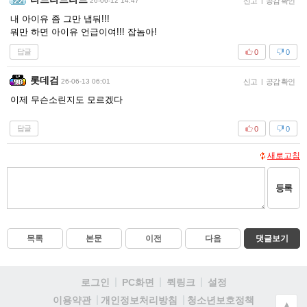
26-06-12 14:47
신고
|
공감 확인
내 아이유 좀 그만 냅둬!!!
뭐만 하면 아이유 언급이여!!! 잡놈아!
답글
0
0
롯데검
26-06-13 06:01
신고
|
공감 확인
이제 무슨소린지도 모르겠다
답글
0
0
새로고침
등록
목록
본문
이전
다음
댓글보기
로그인
PC화면
퀵링크
설정
청소년보호정책
이용약관
개인정보처리방침
▲