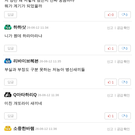
저 양반 왜 저렇게 됐는지 진짜 궁금하다
뭐가 계기가 되었을까
답글
0
0
하하삿
26-06-12 11:34
신고
|
공감 확인
니가 뭔데 하라마라냐
답글
1
0
리바이브헤븐
26-06-12 11:35
신고
|
공감 확인
부실과 부정도 구분 못하는 저능아 병신새끼들
답글
1
0
Q마타하리Q
26-06-12 11:36
신고
|
공감 확인
미친 개또라이 새끼네
답글
1
0
소중한바램
26-06-12 11:36
신고
|
공감 확인