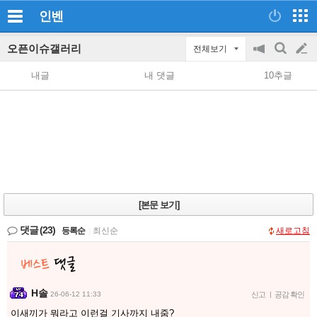
인벤
오픈이슈갤러리
전체보기
공
검
글
지
색
내글
내 댓글
10추글
on/off
쓰
기
[본문 보기]
댓글
(23)
등록순
|
최신순
새로고침
H솔
26-06-12 11:33
신고
|
공감 확인
이새끼가 뭐라고 이런걸 기사까지 내줌?