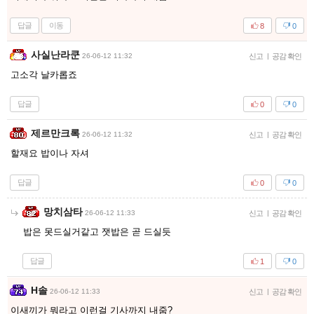
답글
이동
8
0
사실난라쿤
26-06-12 11:32
신고
|
공감 확인
고소각 날카롭죠
답글
0
0
제르만크록
26-06-12 11:32
신고
|
공감 확인
할재요 밥이나 자셔
답글
0
0
망치삼타
26-06-12 11:33
신고
|
공감 확인
밥은 못드실거같고 잿밥은 곧 드실듯
답글
1
0
H솔
26-06-12 11:33
신고
|
공감 확인
이새끼가 뭐라고 이런걸 기사까지 내줌?