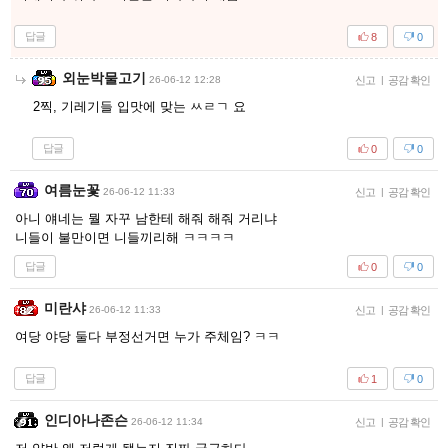
답글
8
0
외눈박물고기
26-06-12 12:28
신고
|
공감 확인
2찍, 기레기들 입맛에 맞는 ㅆㄹㄱ 요
답글
0
0
여름눈꽃
26-06-12 11:33
신고
|
공감 확인
아니 얘네는 뭘 자꾸 남한테 해줘 해줘 거리냐
니들이 불만이면 니들끼리해 ㅋㅋㅋㅋ
답글
0
0
미란샤
26-06-12 11:33
신고
|
공감 확인
여당 야당 둘다 부정선거면 누가 주체임? ㅋㅋ
답글
1
0
인디아나존슨
26-06-12 11:34
신고
|
공감 확인