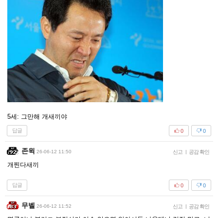
5세: 그만해 개새끼야
답글
0
0
존윅
26-06-12 11:50
신고
|
공감 확인
개찐다새끼
답글
0
0
무벨
26-06-12 11:52
신고
|
공감 확인