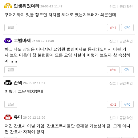
인생뭐있더라
26-06-12 11:47
신고
|
공감 확인
구더기까지 있을 정도면 처치를 제대로 했는지부터가 의문인데...
답글
1
0
교범바제
26-06-12 11:48
신고
|
공감 확인
하... 나도 상임은 아니지만 요양원 법인이사로 등재돼있어서 이런 기
사 보면 마음이 참 불편한데 모든 요양 시설이 이렇게 보일까 참 속상하
네 ㅠㅠ
답글
0
0
존윅
26-06-12 11:51
신고
|
공감 확인
미쳤네 그냥 방치했네
답글
1
0
유마
26-06-12 11:59
신고
|
공감 확인
저긴 간호사 아닐 거임. 간호조무사들만 존재할 가능성이 큼. 그게 아니
면 간호사 자격이 없지.