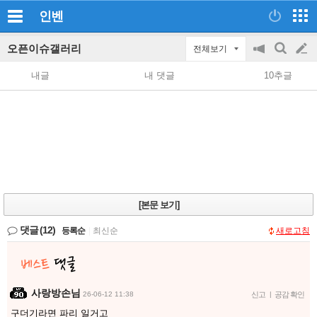
인벤
오픈이슈갤러리
전체보기
공
검
글
지
색
내글
내 댓글
10추글
on/off
쓰
기
[본문 보기]
댓글
(12)
등록순
|
최신순
새로고침
사랑방손님
26-06-12 11:38
신고
|
공감 확인
구더기라면 파리 일거고