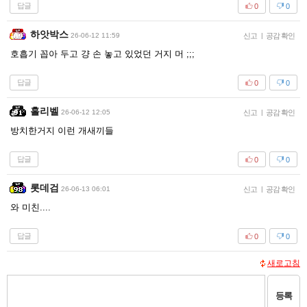
답글
0
0
하앗박스
26-06-12 11:59
신고
|
공감 확인
호흡기 꼽아 두고 걍 손 놓고 있었던 거지 머 ;;;
답글
0
0
홀리벨
26-06-12 12:05
신고
|
공감 확인
방치한거지 이런 개새끼들
답글
0
0
롯데검
26-06-13 06:01
신고
|
공감 확인
와 미친....
답글
0
0
새로고침
등록