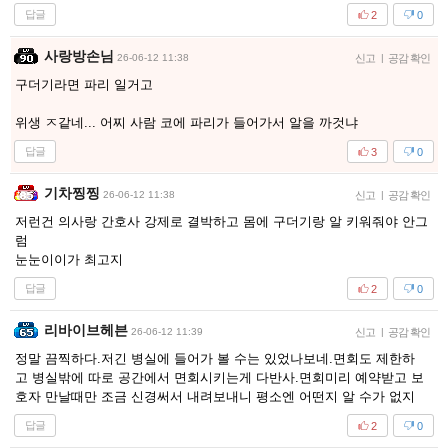
답글
2
0
사랑방손님
26-06-12 11:38
신고
|
공감 확인
구더기라면 파리 일거고
위생 ㅈ같네... 어찌 사람 코에 파리가 들어가서 알을 까것냐
답글
3
0
기차찡찡
26-06-12 11:38
신고
|
공감 확인
저런건 의사랑 간호사 강제로 결박하고 몸에 구더기랑 알 키워줘야 안그
럼
눈눈이이가 최고지
답글
2
0
리바이브헤븐
26-06-12 11:39
신고
|
공감 확인
정말 끔찍하다.저긴 병실에 들어가 볼 수는 있었나보네.면회도 제한하
고 병실밖에 따로 공간에서 면회시키는게 다반사.면회미리 예약받고 보
호자 만날때만 조금 신경써서 내려보내니 평소엔 어떤지 알 수가 없지
답글
2
0