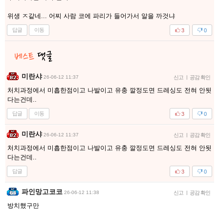
위생 ㅈ같네... 어찌 사람 코에 파리가 들어가서 알을 까것냐
답글
이동
3
0
미란샤
26-06-12 11:37
신고
|
공감 확인
처치과정에서 미흡한점이고 나발이고 유충 깔정도면 드레싱도 전혀 안됫
다는건데..
답글
이동
3
0
미란샤
26-06-12 11:37
신고
|
공감 확인
처치과정에서 미흡한점이고 나발이고 유충 깔정도면 드레싱도 전혀 안됫
다는건데..
답글
3
0
파인망고코코
26-06-12 11:38
신고
|
공감 확인
방치했구만