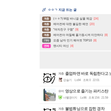
ㅇㅇㄱ 지금 뜨는 글
(ㅇㅎ?) M컵 바니걸 실물 체감
[24]
계층
에어컨에 대한 불길한 예언
[20]
계층
"여자친구 구함"
[9]
계층
에어컨아 며칠째 풀가동시켜 미안하다
[8]
계층
요즘 남자 인기 헤어컷 T0P10
[8]
기타
맨시티 여신
[4]
연예
졸업하면 바로 독립한다고 
계층
강슬기
Lv.94
조회 0
22:01
영상으로 즐기는 파키스탄
유머
너빨갱이지
Lv.86
조회 156
21:59
불법튜닝으로 잡힌 경차
계층