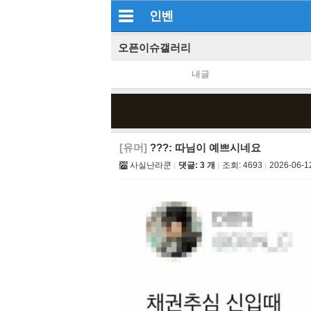
인벤
오픈이슈갤러리
내글
[유머]
???: 따님이 예쁘시네요
사실난라쿤
댓글: 3 개
조회:
4693
2026-06-12