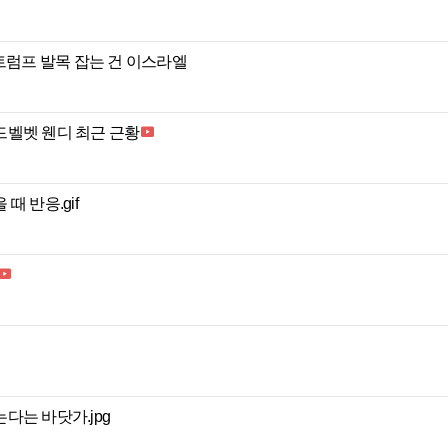
‥트럼프 발목 잡는 건 이스라엘
드벨벳 웬디 최근 근황
때 반응.gif
다는 바닷가.jpg