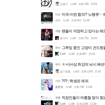
강슬기
Lv.94
조회 185
21:59
미국-이란 합의? '노땡큐'
이슈
균터
Lv.42
조회 452
21:49
팬들이 걱정하고 있다는 레
계층
옆사마
Lv.87
조회 751
21:44
그루밍 중인 고양이 건드렸을 
유머
Earth
Lv.96
조회 867
21:44
ㅎㅂ)사상 최강의 낚시 패션
유머
슬기로움
Lv.92
조회 1245
21:41
??? : 학생은 제외
기타
꿻뻵뗗
Lv.90
조회 796
21:40
직장인들이 여름철 많이 찾는
계층
Earth
Lv.96
조회 1084
21:39