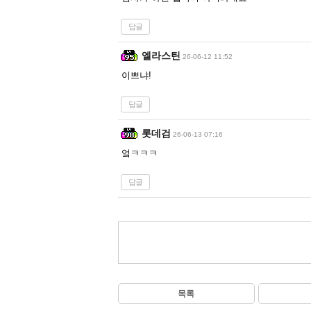
답글
엘라스틴
26-06-12 11:52
이쁘냐!
답글
롯데검
26-06-13 07:16
엌ㅋㅋㅋ
답글
목록