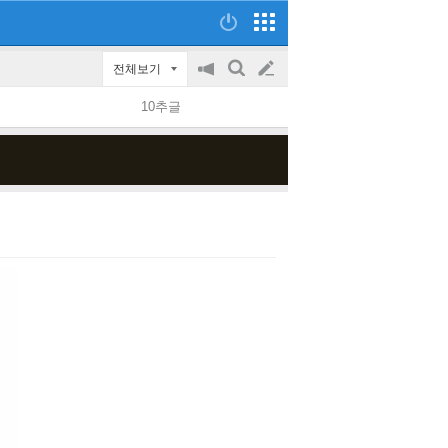
전체보기
공
검
글
지
색
10추글
on/off
쓰
기