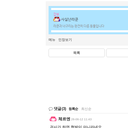
갑부
사실난라쿤
라쿤과 너구리는 완전히 다른 동물입니다
메뉴
인장보기
목록
댓글
(3)
등록순
|
최신순
체르엔
26-06-12 11:43
검사가 하면 협박이 아니라네요