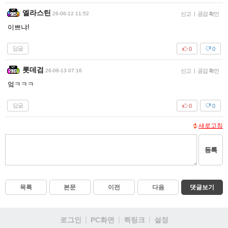
엘라스틴
26-06-12 11:52
신고
|
공감 확인
이쁘냐!
답글
0
0
롯데검
26-06-13 07:16
신고
|
공감 확인
엌ㅋㅋㅋ
답글
0
0
새로고침
등록
목록
본문
이전
다음
댓글보기
로그인
PC화면
퀵링크
설정