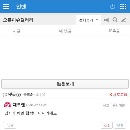
인벤
오픈이슈갤러리
전체보기
공
검
글
지
색
내글
내 댓글
10추글
on/off
쓰
기
[본문 보기]
댓글
(3)
등록순
|
최신순
새로고침
체르엔
26-06-12 11:43
신고
|
공감 확인
검사가 하면 협박이 아니라네요
답글
1
0