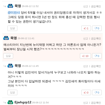
묵명
26-06-12 11:52
신고
|
공감 확인
@미란샤
당비 6개월 이상 내셔야 권리당원으로 자격이 생겨서요 ㅎㅎ
그래도 당원 유지 하시면 1년 반 정도 뒤에 총선 때 강력한 한표 행사
할 수 있는 권한이 생기실겁니다.
답글
1
0
묵명
26-06-12 11:41
신고
|
공감 확인
에스티아이 지난번에 뉴이재명 어쩌고 하던 그 여론조사 업체 아니든가?
벌써부터 장난질 시작 했죠?ㅋㅋㅋㅋㅋㅋㅋㅋㅋㅋㅋㅋㅋㅋ
답글
10
0
묵명
26-06-12 11:45
신고
|
공감 확인
아니 이렇게 김민석이 앞서가는데 누구보고 나와라 나오지 말라 하는
겨?ㅋㅋㅋ
그냥 본인이 다 압살하면 되겠네 ㅋㅋㅋㅋ 김민새끼 화이팅이다 이새
끼야 ㅋㅋㅋㅋ
답글
0
0
Ejwhgrp12
26-06-12 11:54
신고
|
공감 확인