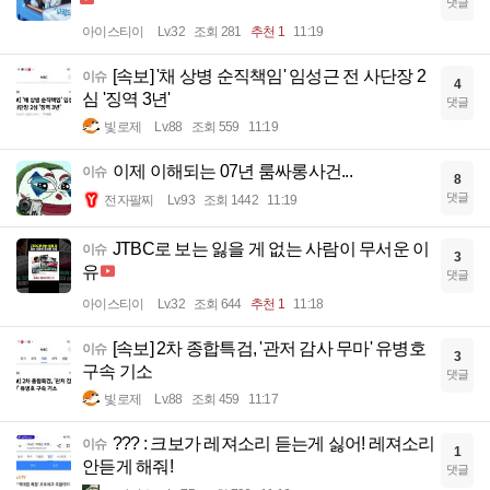
댓글
아이스티이
Lv.32
조회 281
추천 1
11:19
[속보] '채 상병 순직책임' 임성근 전 사단장 2
이슈
4
심 '징역 3년'
댓글
빛로제
Lv.88
조회 559
11:19
이제 이해되는 07년 룸싸롱사건...
이슈
8
댓글
전자팔찌
Lv.93
조회 1442
11:19
JTBC로 보는 잃을 게 없는 사람이 무서운 이
이슈
3
유
댓글
아이스티이
Lv.32
조회 644
추천 1
11:18
[속보] 2차 종합특검, '관저 감사 무마' 유병호
이슈
3
구속 기소
댓글
빛로제
Lv.88
조회 459
11:17
??? : 크보가 레져소리 듣는게 싫어! 레져소리
이슈
1
안듣게 해줘!
댓글