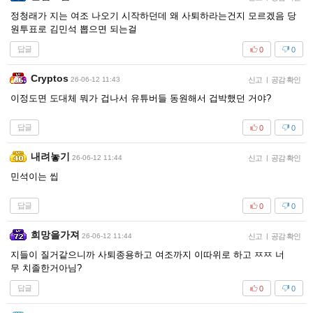
정청래가 지는 여조 나오기 시작하던데 왜 사퇴하라는건지 모르겠음 당
원투표로 김민석 뽑으면 되는걸
답글
0
0
Cryptos
26-06-12 11:43
신고
|
공감 확인
이정도면 도대체 뭐가 겁나서 유튜버들 동원해서 겁박했던 거야?
답글
0
0
내려놓기
26-06-12 11:44
신고
|
공감 확인
민석이는 씹
답글
0
0
희망을가져
26-06-12 11:44
신고
|
공감 확인
지들이 질거같으니까 사퇴종용하고 여조까지 이따위로 하고 ㅉㅉ 너
무 치졸한거아님?
답글
0
0