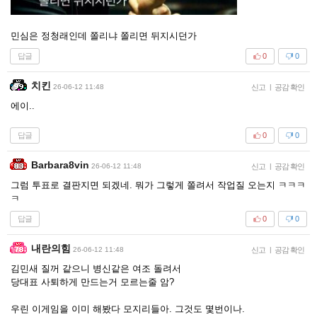
민심은 정청래인데 쫄리냐 쫄리면 뒤지시던가
답글
0
0
치킨
26-06-12 11:48
신고
|
공감 확인
에이..
답글
0
0
Barbara8vin
26-06-12 11:48
신고
|
공감 확인
그럼 투표로 결판지면 되겠네. 뭐가 그렇게 쫄려서 작업질 오는지 ㅋㅋㅋ
ㅋ
답글
0
0
내란의힘
26-06-12 11:48
신고
|
공감 확인
김민새 질꺼 같으니 병신같은 여조 돌려서
당대표 사퇴하게 만드는거 모르는줄 암?
우린 이게임을 이미 해봤다 모지리들아. 그것도 몇번이나.