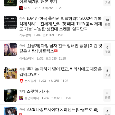
이크 웹게임 해본 후기
댓글
대지
Lv.87
조회 255
11:29
10년간 한국 출전권 박탈하라”, "2002년 기록
이슈
10
삭제하라"…전세계 난리! 英 매체 "FIFA 공식 제재
댓글
도 가능"→'심판 성접대 스캔들' 일파만파
작두콩차
Lv.84
조회 399
11:28
[선공개] 자칭 남자 친구 정해인 등장 | 이런 엿
연예
0
같은 사랑 | 넷플릭스
댓글
아이스티이
Lv.32
조회 136
11:28
'주가는 과하게 떨어졌고, 찌라시에도 대중은
계층
5
겁먹고있다'
댓글
전자팔찌
Lv.93
조회 355
11:28
스윗한 기사님
기타
6
댓글
휴면아이디
Lv.84
조회 651
11:20
2026 나랑드사이다 X 리센느 [나랑드로 와]
연예
4