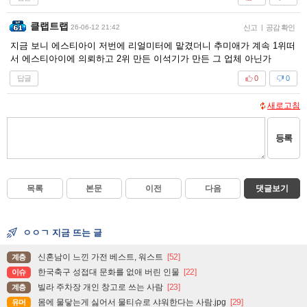
클랩트랩
26-06-12 21:42
신고
|
공감 확인
지금 보니 에스티아이 저번에 리얼미터에 맡겼더니 추미애가 계속 1위떠
서 에스티아이에 의뢰하고 2위 만든 이석기가 만든 그 업체 아닌가
답글
0
0
새로고침
등록
목록
본문
이전
다음
댓글보기
ㅇㅇㄱ 지금 뜨는 글
신혼남이 느낀 가전 베스트, 워스트
[52]
계층
한국축구 성접대 문화를 없애 버린 인물
[22]
이슈
빌라 주차장 개인 창고로 쓰는 사람
[23]
계층
몸에 물닿는게 싫어서 물티슈로 샤워한다는 사람.jpg
[29]
유머