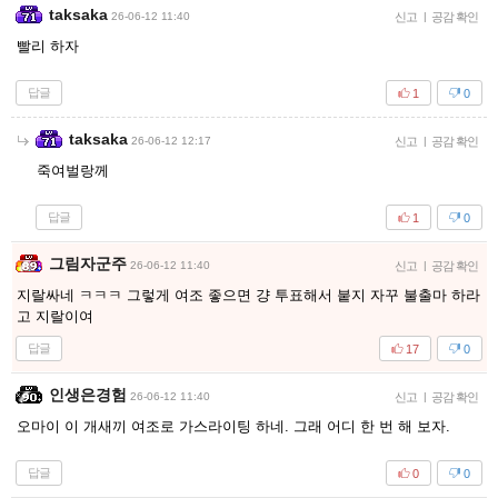
taksaka
26-06-12 11:40
신고
|
공감 확인
빨리 하자
답글
1
0
taksaka
26-06-12 12:17
신고
|
공감 확인
죽여벌랑께
답글
1
0
그림자군주
26-06-12 11:40
신고
|
공감 확인
지랄싸네 ㅋㅋㅋ 그렇게 여조 좋으면 걍 투표해서 붙지 자꾸 불출마 하라
고 지랄이여
답글
17
0
인생은경험
26-06-12 11:40
신고
|
공감 확인
오마이 이 개새끼 여조로 가스라이팅 하네. 그래 어디 한 번 해 보자.
답글
0
0