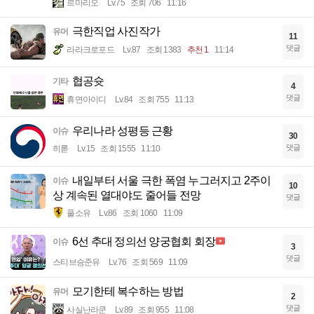
르마리오
Lv.75
조회 706
11:16
극한직업 사진작가
유머
11
댓글
라라크로포드
Lv.87
조회 1383
추천 1
11:14
협공슛
기타
4
댓글
휴면아이디
Lv.84
조회 755
11:13
우리나라 성평등 근황
이슈
30
댓글
히롣
Lv.15
조회 1555
11:10
내일부터 서울 극한 폭염 누그러지고 2주이
이슈
10
상 계속된 열대야도 줄어들 전망
댓글
풀소유
Lv.86
조회 1060
11:09
6선 추대 정의선 양궁협회 회장
이슈
3
댓글
스티브승준유
Lv.76
조회 569
11:09
모기한테 복수하는 방법
유머
2
댓글
사실난라쿤
Lv.89
조회 955
11:08