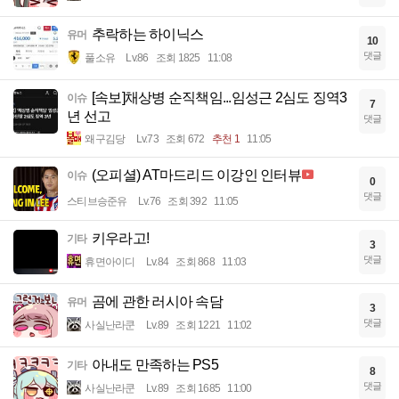
추락하는 하이닉스
유머
10
댓글
풀소유
Lv.86
조회 1825
11:08
[속보]채상병 순직책임...임성근 2심도 징역3
이슈
7
년 선고
댓글
왜구김당
Lv.73
조회 672
추천 1
11:05
(오피셜) AT마드리드 이강인 인터뷰
이슈
0
댓글
스티브승준유
Lv.76
조회 392
11:05
키우라고!
기타
3
댓글
휴면아이디
Lv.84
조회 868
11:03
곰에 관한 러시아 속담
유머
3
댓글
사실난라쿤
Lv.89
조회 1221
11:02
아내도 만족하는 PS5
기타
8
댓글
사실난라쿤
Lv.89
조회 1685
11:00