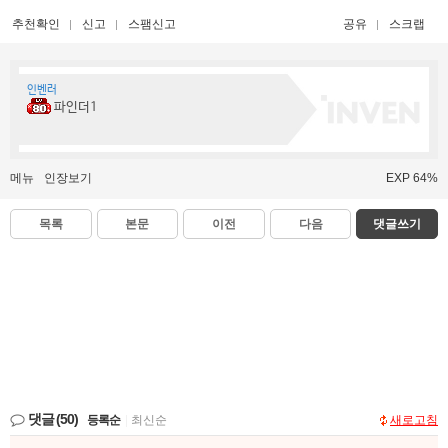
추천확인
신고
스팸신고
공유
스크랩
인벤러
파인더1
메뉴
인장보기
EXP 64%
목록
본문
이전
다음
댓글쓰기
댓글
(50)
등록순
|
최신순
새로고침