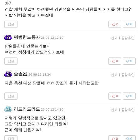
가?
검찰 개혁 좆같이 하려했던 김민석을 민주당 당원들이 지지를 한다고?
지랄 염병을 하고 자빠졌네
답글
2
0
평범한노동자
26-06-12 12:19
신고
|
공감 확인
당원들한테 안묻는거보니
여전히 정청래가 압도적인가보네
답글
0
0
솔솔22
26-06-12 13:34
신고
|
공감 확인
다음 총선.대선 망했네 ㅎㅎ 망조가 들기 시작했고만
답글
0
0
라드라드라드
26-06-12 14:36
신고
|
공감 확인
저렇게 일방적으로 앞서고 있으면,
그만 닥치고 전대 기다리면 되잖여!
근데 왜케 난린거여!
답글
0
0