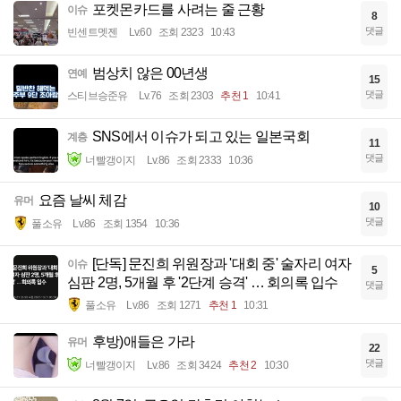
포켓몬카드를 사려는 줄 근황
이슈
8
댓글
빈센트멧젠
Lv.60
조회 2323
10:43
범상치 않은 00년생
연예
15
댓글
스티브승준유
Lv.76
조회 2303
추천 1
10:41
SNS에서 이슈가 되고 있는 일본국회
계층
11
댓글
너빨갱이지
Lv.86
조회 2333
10:36
요즘 날씨 체감
유머
10
댓글
풀소유
Lv.86
조회 1354
10:36
[단독] 문진희 위원장과 '대회 중' 술자리 여자
이슈
5
심판 2명, 5개월 후 '2단계 승격' … 회의록 입수
댓글
풀소유
Lv.86
조회 1271
추천 1
10:31
후방)애들은 가라
유머
22
댓글
너빨갱이지
Lv.86
조회 3424
추천 2
10:30