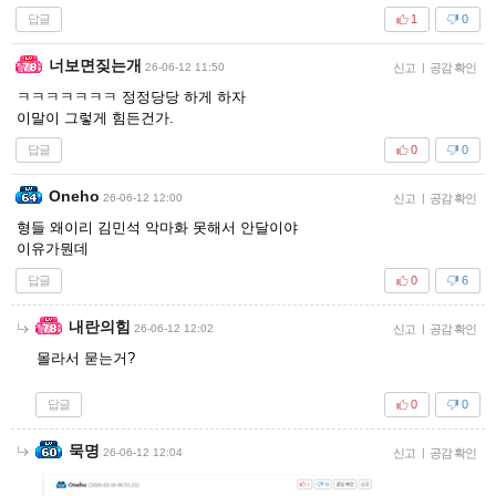
답글
1
0
너보면짖는개
26-06-12 11:50
신고
|
공감 확인
ㅋㅋㅋㅋㅋㅋㅋ 정정당당 하게 하자
이말이 그렇게 힘든건가.
답글
0
0
Oneho
26-06-12 12:00
신고
|
공감 확인
형들 왜이리 김민석 악마화 못해서 안달이야
이유가뭔데
답글
0
6
내란의힘
26-06-12 12:02
신고
|
공감 확인
몰라서 묻는거?
답글
0
0
묵명
26-06-12 12:04
신고
|
공감 확인