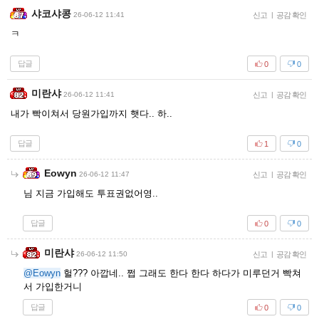
샤코샤콩
26-06-12 11:41
신고
|
공감 확인
ㅋ
답글
0
0
미란샤
26-06-12 11:41
신고
|
공감 확인
내가 빡이쳐서 당원가입까지 햇다.. 하..
답글
1
0
Eowyn
26-06-12 11:47
신고
|
공감 확인
님 지금 가입해도 투표권없어영..
답글
0
0
미란샤
26-06-12 11:50
신고
|
공감 확인
@Eowyn
헐??? 아깝네.. 쩝 그래도 한다 한다 하다가 미루던거 빡쳐
서 가입한거니
답글
0
0