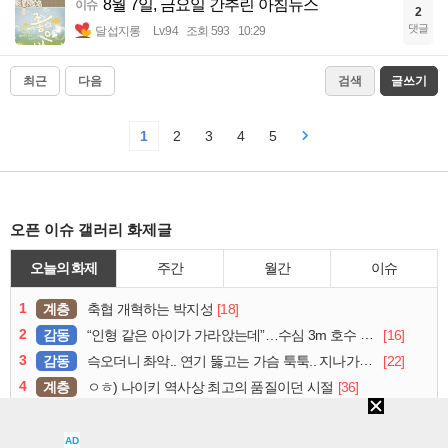
8월 7일, 금요일 간추린 아침뉴스
이슈
2
댓글
달섭지롱
Lv.94
조회 593
10:29
최근
다음
검색
글쓰기
1
2
3
4
5
오픈 이슈 갤러리 화제글
오늘의 화제
주간
월간
이슈
1
계층
[18]
축협 개혁하는 박지성
2
감동
[16]
“인형 같은 아이가 가라앉는데”…수심 3m 호수 뛰어든 60대 의인
3
감동
[22]
슥오더니 촤악.. 연기 뚫고는 가슴 툭툭.. 지나가던 아재의 정체
4
계층
[36]
ㅇㅎ) 나이키 역사상 최고의 품질이던 시절
5
유머
[22]
파브리도 이해 안가는 한국 음식
6
연예
[11]
김채원
AD