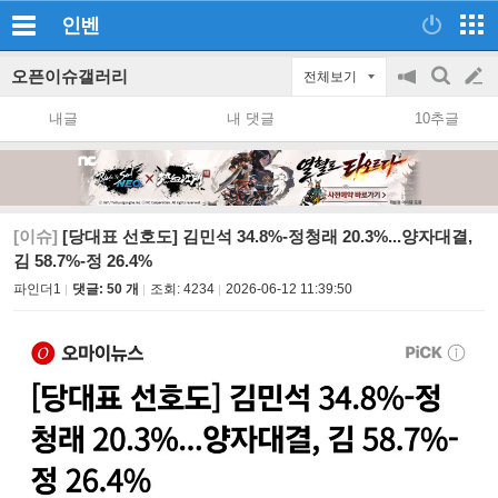
인벤
오픈이슈갤러리
전체보기
공
검
글
지
색
내글
내 댓글
10추글
on/off
쓰
기
[이슈]
[당대표 선호도] 김민석 34.8%-정청래 20.3%...양자대결,
김 58.7%-정 26.4%
파인더1
댓글: 50 개
조회:
4234
2026-06-12 11:39:50