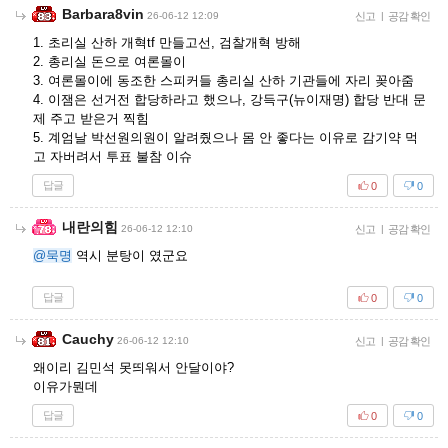
Barbara8vin
26-06-12 12:09
신고
|
공감 확인
1. 초리실 산하 개혁tf 만들고선, 검찰개혁 방해
2. 총리실 돈으로 여론몰이
3. 여론몰이에 동조한 스피커들 총리실 산하 기관들에 자리 꽂아줌
4. 이잼은 선거전 합당하라고 했으나, 강득구(뉴이재명) 합당 반대 문
제 주고 받은거 찍힘
5. 계엄날 박선원의원이 알려줬으나 몸 안 좋다는 이유로 감기약 먹
고 자버려서 투표 불참 이슈
답글
0
0
내란의힘
26-06-12 12:10
신고
|
공감 확인
@묵명
역시 분탕이 였군요
답글
0
0
Cauchy
26-06-12 12:10
신고
|
공감 확인
왜이리 김민석 못띄워서 안달이야?
이유가뭔데
답글
0
0