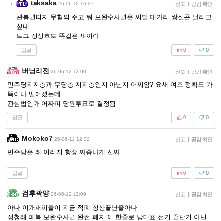
taksaka
26-06-12 16:27
신고
|
공감 확인
관봉권띠지 무혐의 주고 뭐 보완수사권은 씨발 대가리 쌍절곤 날리고
싶네
느그 정성호도 똑같은 새끼야
답글
0
0
버닝리전
26-06-12 12:00
신고
|
공감 확인
민주당지지층과 무당층 지지층인지 아닌지 어찌암? 요새 여조 정확도 가
뜩이나 떨어졌는데
관심법인가 어짜피 당원투표로 결정됨
답글
0
0
Mokoko7
26-06-12 12:02
신고
|
공감 확인
민주당은 왜 이러지 항상 짜증나게 진짜
답글
0
0
검후곽양
26-06-12 12:09
신고
|
공감 확인
아나 이개새끼들이 지금 적폐 청산끝난줄아나
정청래 페북 보완수사권 완전 폐지 이 한줄로 당대표 선거 끝난거 아닌