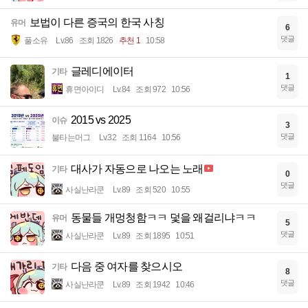
보법이 다른 증국의 한국 사칭
유머
6
댓글
풀소유
Lv.86
조회 1826
추천 1
10:58
글레디에이터
기타
1
댓글
휴면아이디
Lv.84
조회 972
10:56
2015 vs 2025
이슈
3
댓글
불타는머그
Lv.32
조회 1164
10:56
대사가 자동으로 나오는 노래
기타
0
댓글
사실난라쿤
Lv.89
조회 520
10:55
동물들 개멍청함ㅋㅋ 덫을 왜걸리냐ㅋㅋ
유머
5
댓글
사실난라쿤
Lv.89
조회 1895
10:51
다음 중 여자를 찾으시오
기타
8
댓글
사실난라쿤
Lv.89
조회 1942
10:46