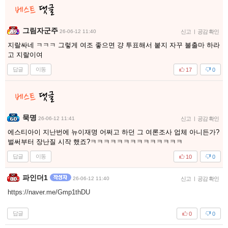
그림자군주
26-06-12 11:40
신고
|
공감 확인
지랄싸네 ㅋㅋㅋ 그렇게 여조 좋으면 걍 투표해서 붙지 자꾸 불출마 하라
고 지랄이여
답글
이동
17
0
묵명
26-06-12 11:41
신고
|
공감 확인
에스티아이 지난번에 뉴이재명 어쩌고 하던 그 여론조사 업체 아니든가?
벌써부터 장난질 시작 했죠?ㅋㅋㅋㅋㅋㅋㅋㅋㅋㅋㅋㅋㅋㅋ
답글
이동
10
0
파인더1
26-06-12 11:40
신고
|
공감 확인
https://naver.me/Gmp1thDU
답글
0
0