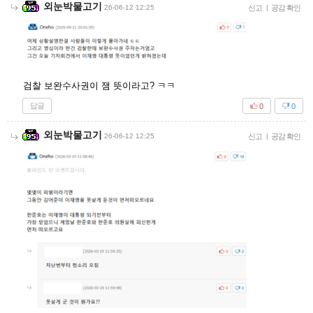
외눈박물고기
26-06-12 12:25
신고
|
공감 확인
검찰 보완수사권이 잼 뜻이라고? ㅋㅋ
답글
0
0
외눈박물고기
26-06-12 12:25
신고
|
공감 확인