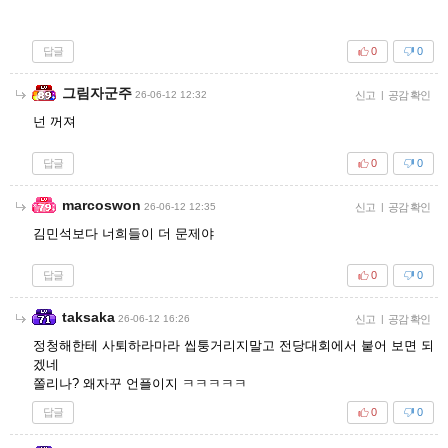
답글
0
0
그림자군주
26-06-12 12:32
신고
|
공감 확인
넌 꺼져
답글
0
0
marcoswon
26-06-12 12:35
신고
|
공감 확인
김민석보다 너희들이 더 문제야
답글
0
0
taksaka
26-06-12 16:26
신고
|
공감 확인
정청해한테 사퇴하라마라 씹퉁거리지말고 전당대회에서 붙어 보면 되
겠네
쫄리나? 왜자꾸 언플이지 ㅋㅋㅋㅋㅋ
답글
0
0