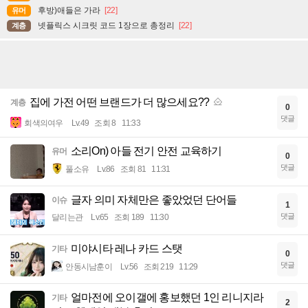
후방)애들은 가라
[22]
유머
넷플릭스 시크릿 코드 1장으로 총정리
[22]
계층
집에 가전 어떤 브랜드가 더 많으세요??
계층
0
댓글
회색의여우
Lv.49
조회 8
11:33
소리On) 아들 전기 안전 교육하기
유머
0
댓글
풀소유
Lv.86
조회 81
11:31
글자 의미 자체만은 좋았었던 단어들
이슈
1
댓글
달리는관
Lv.65
조회 189
11:30
미야시타 레나 카드 스탯
기타
0
댓글
안동시남훈이
Lv.56
조회 219
11:29
얼마전에 오이갤에 홍보했던 1인 리니지라
기타
2