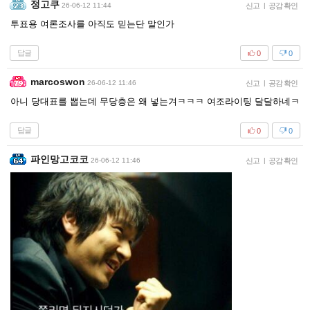
정고쿠
26-06-12 11:44
신고
|
공감 확인
투표용 여론조사를 아직도 믿는단 말인가
답글
0
0
marcoswon
26-06-12 11:46
신고
|
공감 확인
아니 당대표를 뽑는데 무당층은 왜 넣는겨ㅋㅋㅋ 여조라이팅 달달하네ㅋ
답글
0
0
파인망고코코
26-06-12 11:46
신고
|
공감 확인