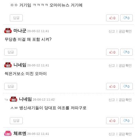
ㅇㅇ 거기임 ㅋㅋㅋㅋ 오마이뉴스 거기에
답글
0
0
마나군
26-06-12 11:41
신고
|
공감 확인
무당층 이걸 왜 포함 시켜?
답글
0
0
니네임
26-06-12 11:41
신고
|
공감 확인
썩은거보소 미친 오마이
답글
0
0
니네임
26-06-12 11:42
신고
|
공감 확인
ㅅㅂ 병신새기들이 당대표 여조를 저따구로
답글
0
0
체르엔
26-06-12 11:41
신고
|
공감 확인