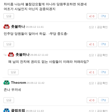
차이좀 나는데 불참강요할게 아니라 당원투표하면 되겠네
여조가 사실인지 아닌지 검증되겠지
답글
0
0
촛불하나
26-06-12 11:41
신고
|
공감 확인
민주당 당원들이 알아서 하길. -무당 중도층-
답글
1
0
촛불하나
26-06-12 11:42
신고
|
공감 확인
왜 남의 잔치에 권리도 없는 사람들이 이래라 저래라임?
답글
1
0
Thecrom
26-06-12 11:42
신고
|
공감 확인
존나 우끼네
답글
0
0
클랩트랩
26-06-12 11:43
신고
|
공감 확인