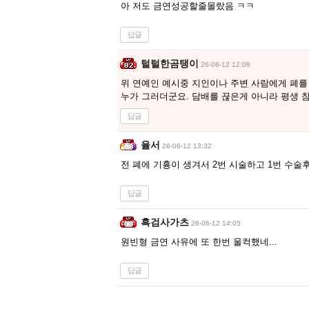
아 저도 금연성공할줄몰랐음 ㅋㅋ
답글
털털한곰탱이
26-06-12 12:08
위 연예인 예시중 지인이나 주변 사람에게 폐를
누가 그러더군요. 담배를 끊은게 아니라 평생 참는
답글
율서
26-06-12 13:32
전 폐에 기흉이 생겨서 2번 시술하고 1번 수술후
답글
흑검사가츠
26-06-12 14:05
원빈형 금연 사유에 또 한번 울컥했네...
답글