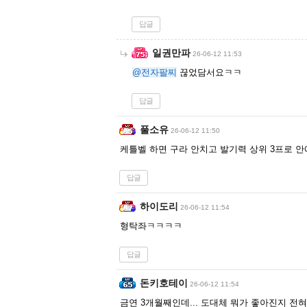
답글
일권만파
26-06-12 11:53
@전자팔찌
끊었담서요ㅋㅋ
답글
풀소유
26-06-12 11:50
케틀벨 하면 구라 안치고 발기력 상위 3프로 안
답글
하이도리
26-06-12 11:54
형탁좌ㅋㅋㅋㅋ
답글
돈키호테이
26-06-12 11:54
금연 3개월째인데... 도대체 뭐가 좋아진지 전혀