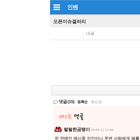
인벤
오픈이슈갤러리
내글
댓글
(15)
등록순
|
최신순
털털한곰탱이
26-06-12 12:08
위 연예인 예시중 지인이나 주변 사람에게 폐를