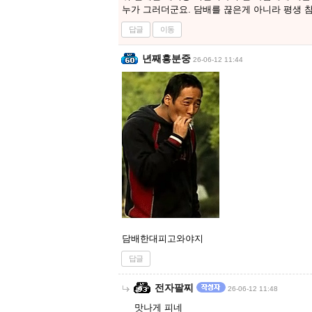
누가 그러더군요. 담배를 끊은게 아니라 평생 참는
답글
이동
년째흥분중
26-06-12 11:44
담배한대피고와야지
답글
전자팔찌
26-06-12 11:48
맛나게 피네