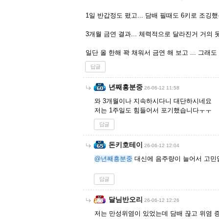
1일 반갑정도 폈고... 담배 필때도 6키로 조깅
3개월 금연 결과... 체력적으로 달라진거 거의 
일단 올 한해 꽉 채워서 금연 해 보고 ... 그
답글
년째흥분중
26-06-12 11:58
와 3개월이나 지속하시다니 대단하시네요
저는 1주일도 힘들어서 포기했습니다ㅜㅜ
답글
돈키호테이
26-06-12 12:04
@년째흥분중
대신에 음주량이 늘어서 고민
답글
달님반오리
26-06-12 12:26
저는 만성위염이 있었는데 담배 끊고 위염 