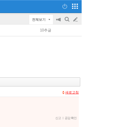
전체보기
공
검
글
지
색
10추글
on/off
쓰
기
새로고침
신고
|
공감 확인