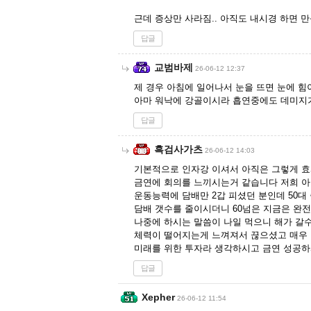
근데 증상만 사라짐.. 아직도 내시경 하면 
답글
교범바제
26-06-12 12:37
제 경우 아침에 일어나서 눈을 뜨면 눈에 힘
아마 워낙에 강골이시라 흡연중에도 데미지
답글
흑검사가츠
26-06-12 14:03
기본적으로 인자강 이셔서 아직은 그렇게 
금연에 회의를 느끼시는거 같습니다 저희 
운동능력에 담배만 2갑 피셨던 분인데 50대
담배 갯수를 줄이시더니 60넘은 지금은 완
나중에 하시는 말씀이 나일 먹으니 해가 갈
체력이 떨어지는게 느껴져서 끊으셨고 매우
미래를 위한 투자라 생각하시고 금연 성공
답글
Xepher
26-06-12 11:54