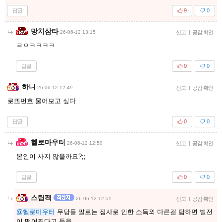
답글
9
0
망치삼타
26-06-12 13:15
신고
|
공감 확인
ㄹㅇㅋㅋㅋㅋ
답글
0
0
하니
26-06-12 12:49
신고
|
공감 확인
로또번호 물어보고 싶다
답글
0
0
헬로마우터
26-06-12 12:50
신고
|
공감 확인
본인이 사지 않을까요?;;
답글
0
0
스팀팩
26-06-12 12:51
신고
|
공감 확인
@헬로마우터
무당들 말로는 점사로 인한 소득외 다른걸 탐하면 벌전
이 떨어진다고 들음