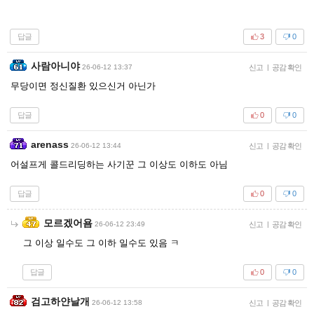
답글
3
0
사람아니야
26-06-12 13:37
신고
|
공감 확인
무당이면 정신질환 있으신거 아닌가
답글
0
0
arenass
26-06-12 13:44
신고
|
공감 확인
어설프게 콜드리딩하는 사기꾼 그 이상도 이하도 아님
답글
0
0
모르겠어욤
26-06-12 23:49
신고
|
공감 확인
그 이상 일수도 그 이하 일수도 있음 ㅋ
답글
0
0
검고하얀날개
26-06-12 13:58
신고
|
공감 확인