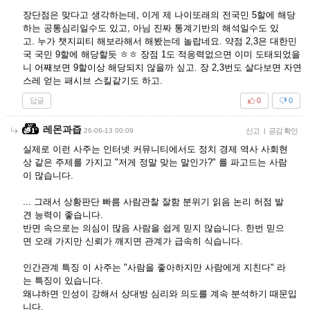
장단점은 맞다고 생각하는데, 이게 제 나이또래의 전국민 5할에 해당
하는 공통심리일수도 있고, 아님 진짜 통계기반의 해석일수도 있
고. 누가 챗지피티 해보라해서 해봤는데 놀랍네요. 약점 2,3은 대한민
국 국민 9할에 해당할듯 ㅎㅎ 장점 1도 적응력없으면 이미 도태되었을
니 어째보면 9할이상 해당되지 않을까 싶고. 장 2,3번도 살다보면 자연
스레 얻는 패시브 스킬같기도 하고.
답글
0
0
레몬과즙
26-06-13 00:09
신고
|
공감 확인
실제로 이런 사주는 인터넷 커뮤니티에서도 정치 경제 역사 사회현
상 같은 주제를 가지고 "저게 정말 맞는 말인가?" 를 파고드는 사람
이 많습니다.
... 그래서 상황판단 빠름 사람관찰 잘함 분위기 읽음 논리 허점 발
견 능력이 좋습니다.
반면 속으로는 의심이 많음 사람을 쉽게 믿지 않습니다. 한번 믿으
면 오래 가지만 신뢰가 깨지면 관계가 급속히 식습니다.
인간관계 특징 이 사주는 "사람을 좋아하지만 사람에게 지친다" 라
는 특징이 있습니다.
왜냐하면 인성이 강해서 상대방 심리와 의도를 계속 분석하기 때문입
니다.