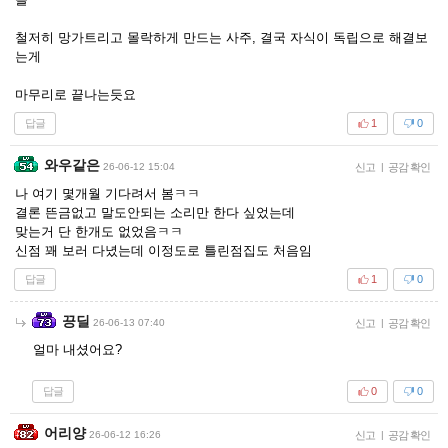
철저히 망가트리고 몰락하게 만드는 사주, 결국 자식이 독립으로 해결보
는게
마무리로 끝나는듯요
답글
1
0
와우같은
26-06-12 15:04
신고
|
공감 확인
나 여기 몇개월 기다려서 봄ㅋㅋ
결론 뜬금없고 말도안되는 소리만 한다 싶었는데
맞는거 단 한개도 없었음ㅋㅋ
신점 꽤 보러 다녔는데 이정도로 틀린점집도 처음임
답글
1
0
끙딜
26-06-13 07:40
신고
|
공감 확인
얼마 내셨어요?
답글
0
0
어리양
26-06-12 16:26
신고
|
공감 확인