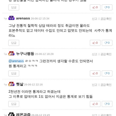
답글
0
0
arenass
26-06-12 15:34
신고
|
공감 확인
그냥 전통적 철학적 상담 테라피 정도 취급이면 몰라도
표본추적도 없고 데이터 수집도 안되고 업뎃도 안되는데 사주가 통계
라뇨
답글
0
0
누구나평등
26-06-12 18:29
신고
|
공감 확인
@arenass
ㄹㅇㅋㅋ 그런것까지 생각할 수준도 안되면서
뭔 통계라고 ㅋㅋㅋ
답글
0
0
햇살
26-06-12 22:16
신고
|
공감 확인
2천년전 이라면 통계라고 하겠는데
그 이후로 업데이트 1도 없어서 지금은 통계로 보기 힘듦
답글
0
0
레몬과즙
26-06-12 23:45
신고
|
공감 확인