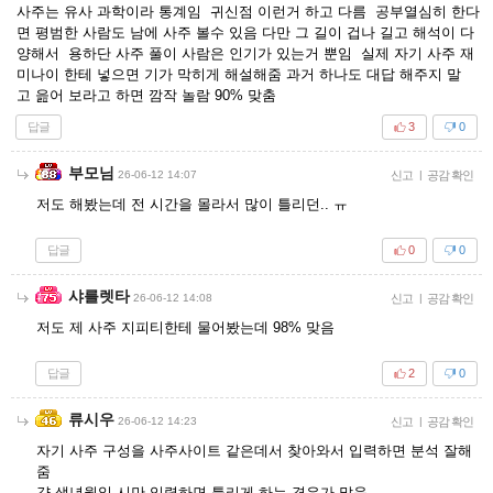
사주는 유사 과학이라 통계임 귀신점 이런거 하고 다름 공부열심히 한다
면 평범한 사람도 남에 사주 볼수 있음 다만 그 길이 겁나 길고 해석이 다
양해서 용하단 사주 풀이 사람은 인기가 있는거 뿐임 실제 자기 사주 재
미나이 한테 넣으면 기가 막히게 해설해줌 과거 하나도 대답 해주지 말
고 읊어 보라고 하면 깜작 놀람 90% 맞춤
답글
3
0
부모님
26-06-12 14:07
신고
|
공감 확인
저도 해봤는데 전 시간을 몰라서 많이 틀리던.. ㅠ
답글
0
0
샤를렛타
26-06-12 14:08
신고
|
공감 확인
저도 제 사주 지피티한테 물어봤는데 98% 맞음
답글
2
0
류시우
26-06-12 14:23
신고
|
공감 확인
자기 사주 구성을 사주사이트 같은데서 찾아와서 입력하면 분석 잘해
줌
걍 생년월일 시만 입력하면 틀리게 하는 경우가 많음