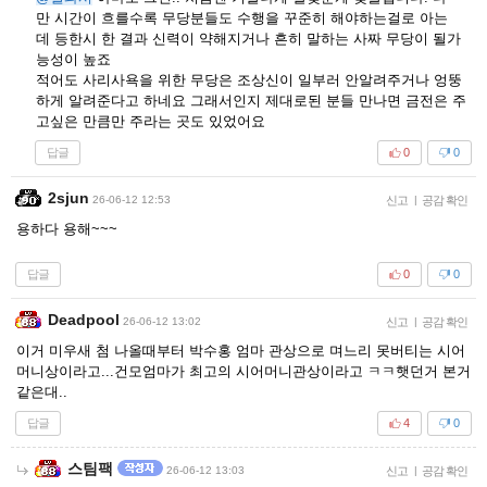
만 시간이 흐를수록 무당분들도 수행을 꾸준히 해야하는걸로 아는
데 등한시 한 결과 신력이 약해지거나 흔히 말하는 사짜 무당이 될가
능성이 높죠
적어도 사리사욕을 위한 무당은 조상신이 일부러 안알려주거나 엉뚱
하게 알려준다고 하네요 그래서인지 제대로된 분들 만나면 금전은 주
고싶은 만큼만 주라는 곳도 있었어요
답글
0
0
2sjun
26-06-12 12:53
신고
|
공감 확인
용하다 용해~~~
답글
0
0
Deadpool
26-06-12 13:02
신고
|
공감 확인
이거 미우새 첨 나올때부터 박수홍 엄마 관상으로 며느리 못버티는 시어
머니상이라고...건모엄마가 최고의 시어머니관상이라고 ㅋㅋ햇던거 본거
같은대..
답글
4
0
스팀팩
26-06-12 13:03
신고
|
공감 확인