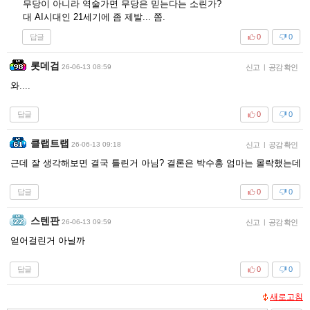
무당이 아니라 역술가면 무당은 믿는다는 소린가?
대 AI시대인 21세기에 좀 제발... 쫌.
답글
0
0
롯데검
26-06-13 08:59
신고
|
공감 확인
와....
답글
0
0
클랩트랩
26-06-13 09:18
신고
|
공감 확인
근데 잘 생각해보면 결국 틀린거 아님? 결론은 박수홍 엄마는 몰락했는데
답글
0
0
스텐판
26-06-13 09:59
신고
|
공감 확인
얻어걸린거 아닐까
답글
0
0
새로고침