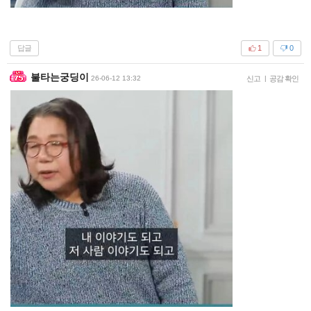
답글
1
0
불타는궁딩이
26-06-12 13:32
신고
|
공감 확인