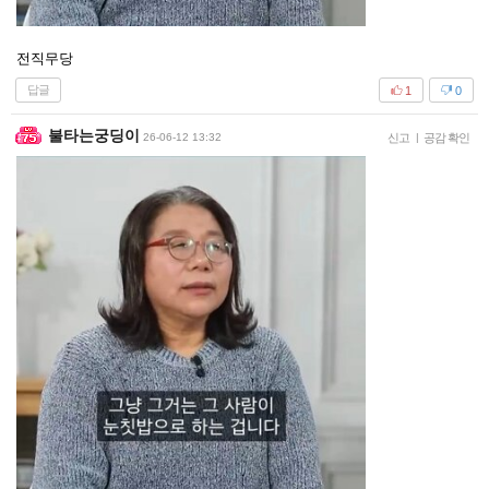
전직무당
답글
1
0
불타는궁딩이
26-06-12 13:32
신고
|
공감 확인