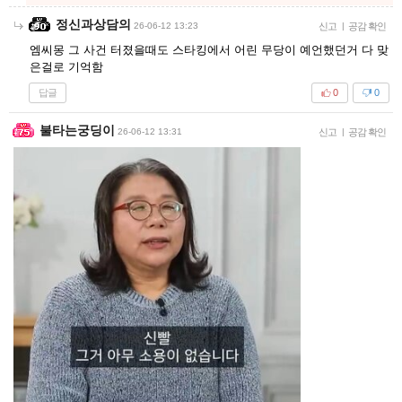
정신과상담의
26-06-12 13:23
신고
|
공감 확인
엠씨몽 그 사건 터졌을때도 스타킹에서 어린 무당이 예언했던거 다 맞
은걸로 기억함
답글
0
0
불타는궁딩이
26-06-12 13:31
신고
|
공감 확인