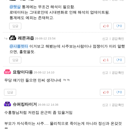
@햇살
통계에는 무조건 해석이 필요함.
로데이터는 그대로인데 시대변화로 인해 해석의 업데이트됨.
통계에도 예외는 존재하고.
답글
0
0
레몬과즙
26-06-12 23:54
신고
|
공감 확인
@샤를렛타
이거보고 해봤는데 사주보는사람이나 점쟁이가 이리 말했
으면, 홀렸을듯.
답글
1
0
묘랑이다옹
26-06-12 14:10
신고
|
공감 확인
무당 얘기만 들으면 민씨 생각나네 ㅋㅋ
답글
0
0
슈퍼킹타이거
26-06-12 14:36
신고
|
공감 확인
수홍형님처럼 저런집 은근히 좀 있을거임
부모가 자식죽이는 사주.... 물리적으로 죽이는게 아니라 정신과 온갖것
을