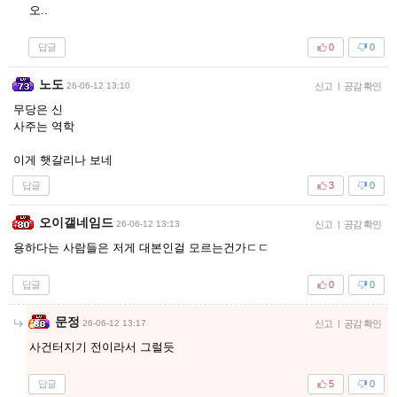
오..
답글
0
0
노도
26-06-12 13:10
신고
|
공감 확인
무당은 신
사주는 역학
이게 햇갈리나 보네
답글
3
0
오이갤네임드
26-06-12 13:13
신고
|
공감 확인
용하다는 사람들은 저게 대본인걸 모르는건가ㄷㄷ
답글
0
0
문정
26-06-12 13:17
신고
|
공감 확인
사건터지기 전이라서 그럴듯
답글
5
0