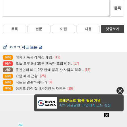
등록
목록
본문
이전
다음
댓글보기
ㅇㅇㄱ 지금 뜨는 글
여자 기숙사 레이싱 게임.
[13]
유머
오늘 오후 6시 30분 핵폭탄 드랍 예정.
[17]
이슈
운전면허 따고 2주 만에 경차 산 사람의 최후..
[18]
계층
요즘 폐미 근황.
[25]
유머
니들은 결혼하지마라
[9]
유머
상의도 없이 질내사정한 남자친구
[10]
유머
드래곤소드 '압긍' 달성 기념
축하 댓글달면 10 명에게 코드 증정
구윤철 "기초·퇴직연금 개편 방 안 조만간 발
이슈
0
AD
표
댓글