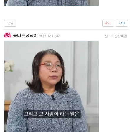
답글
1
0
불타는궁딩이
26-06-12 13:32
신고
|
공감 확인