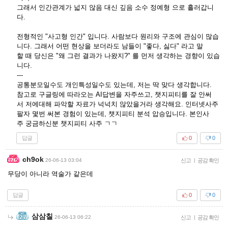
그래서 인간관계가 넓지 않음 대신 깊음 소수 정예형 으로 흘러갑니
다.
전형적인 "사고형 인간" 입니다. 사람보다 원리와 구조에 관심이 많습
니다. 그래서 어떤 현상을 보더라도 남들이 "좋다, 싫다" 라고 말
할 때 당신은 "왜 그런 결과가 나왔지?" 를 먼저 생각하는 경향이 있습
니다.
---
공통분모일수도 개인특성일수도 있는데, 저는 딱 맞다 생각합니다.
참고로 구글링에 따라오는 AI답변을 자주쓰고, 챗지피티를 잘 안써
서 저에대해 파악할 자료가 넉넉치 않았을거라 생각해요. 인터넷사주
팔자 몇번 써본 경험이 있는데, 챗지피티 분석 압승입니다. 본인사
주 궁금하신분 챗지피티 사주 ㄱㄱ
답글
0
0
ch9ok
26-06-13 03:04
신고
|
공감 확인
무당이 아니라 역술가 같은데
답글
0
0
삼삼칠
26-06-13 06:22
신고
|
공감 확인