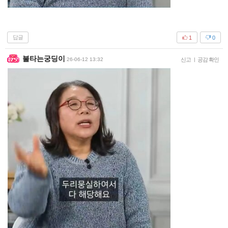
답글
1
0
불타는궁딩이
26-06-12 13:32
신고
|
공감 확인