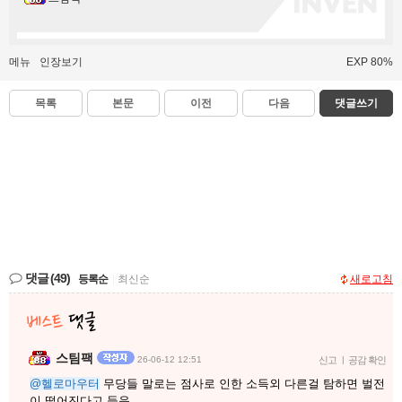
메뉴
인장보기
EXP 80%
목록
본문
이전
다음
댓글쓰기
댓글
(49)
등록순
|
최신순
새로고침
스팀팩
26-06-12 12:51
신고
|
공감 확인
@헬로마우터
무당들 말로는 점사로 인한 소득외 다른걸 탐하면 벌전
이 떨어진다고 들음