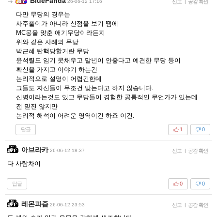
BluePanda
26-06-12 17:16
신고
|
공감 확인
다만 무당의 경우는
사주풀이가 아니라 신점을 보기 땜에
MC몽을 맞춘 애기무당이라든지
위와 같은 사례의 무당
박근혜 탄핵당할거란 무당
윤석렬도 임기 못채우고 말년이 안좋다고 예견한 무당 등이
확신을 가지고 이야기 하는건
논리적으로 설명이 어렵긴한데
그들도 자신들이 무조건 맞는다고 하지 않습니다.
신병이라는것도 있고 무당들이 경험한 공통적인 무언가가 있는데
전 믿진 않지만
논리적 해석이 어려운 영역이긴 하죠 이건.
답글
1
0
아브라카
26-06-12 18:37
신고
|
공감 확인
다 사람차이
답글
0
0
레몬과즙
26-06-12 23:53
신고
|
공감 확인