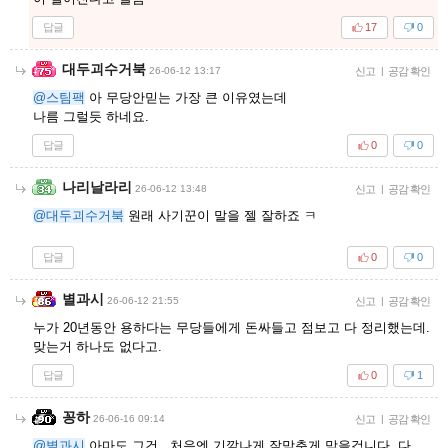
답글
17
0
대두괴수거북
26-06-12 13:17
신고
|
공감 확인
@스팀팩
아 무당안믿는 가장 큰 이유였는데
나름 그럴듯 하네요.
답글
0
0
나리날라리
26-06-12 13:48
신고
|
공감 확인
@대두괴수거북
원래 사기꾼이 말을 젤 잘하죠 ㅋ
답글
0
0
별과시
26-06-12 21:55
신고
|
공감 확인
누가 20년동안 용하다는 무당들에게 돈싸들고 점보고 다 정리했는데.
맞는거 하나도 없다고.
답글
0
1
꽁하
26-06-16 09:14
신고
|
공감 확인
@별과시
아마도 그건.. 처음엔 기깔나게 잘맞춘게 맞을겁니다. 다