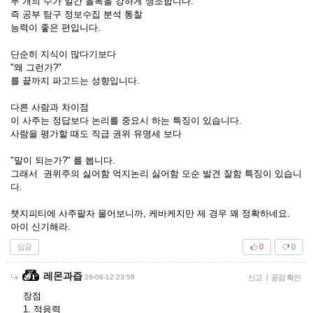
두 개의 수가 일간 을목을 강하게 생조합니다.
즉 공부 탐구 정보수집 분석 통찰
능력이 좋은 편입니다.
단순히 지식이 많다기보다
"왜 그런가?"
를 끝까지 파고드는 성향입니다.
다른 사람과 차이점
이 사주는 정답보다 논리를 중요시 하는 특징이 있습니다.
사람을 평가할 때도 직급 권위 유명세 보다
"말이 되는가?" 를 봅니다.
그래서 권위주의 싫어함 억지논리 싫어함 모순 발견 잘함 특징이 있습니
다.
챗지피티에 사주팔자 물어보니까, 케바케지만 제 경우 꽤 정확하네요.
아이 신기해라.
답글
0
0
레몬과즙
26-06-12 23:58
신고
|
공감 확인
장점
1. 적응력