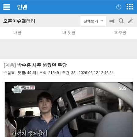
인벤
오픈이슈갤러리
전체보기
공
검
글
지
색
내글
내 댓글
10추글
on/off
쓰
기
[계층]
박수홍 사주 봐줬던 무당
스팀팩
댓글: 49 개
조회:
21549
추천:
35
2026-06-12 12:46:54