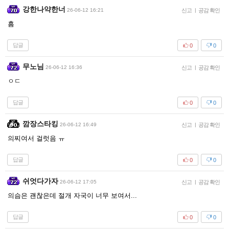
강한나약한너
26-06-12 16:21
신고
|
공감 확인
흠
답글
0
0
무노님
26-06-12 16:36
신고
|
공감 확인
ㅇㄷ
답글
0
0
깜장스타킹
26-06-12 16:49
신고
|
공감 확인
의찌여서 걸럿음 ㅠ
답글
0
0
쉬엇다가자
26-06-12 17:05
신고
|
공감 확인
의슴은 괜찮은데 절개 자국이 너무 보여서...
답글
0
0