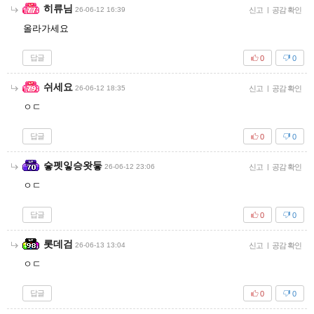
히류님
26-06-12 16:39
신고
|
공감 확인
올라가세요
답글
0
0
쉬세요
26-06-12 18:35
신고
|
공감 확인
ㅇㄷ
답글
0
0
슿펫잏승왓듷
26-06-12 23:06
신고
|
공감 확인
ㅇㄷ
답글
0
0
롯데검
26-06-13 13:04
신고
|
공감 확인
ㅇㄷ
답글
0
0