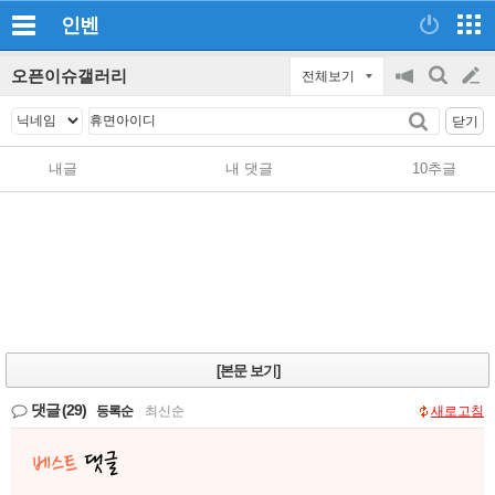
인벤
오픈이슈갤러리
전체보기
공
검
글
지
색
닫기
on/off
쓰
내글
내 댓글
10추글
기
[본문 보기]
댓글
(29)
등록순
|
최신순
새로고침