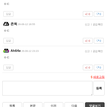
ㅇㄷ
답글
0
0
존윅
26-06-12 18:55
신고
|
공감 확인
ㅇㄷ
답글
0
0
Ah64e
26-06-12 23:23
신고
|
공감 확인
ㅇㄷ
답글
0
0
새로고침
등록
목록
본문
이전
다음
댓글보기