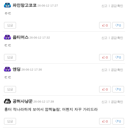
파인망고코코
26-06-12 17:27
신고
|
공감 확인
ㅇㄷ
답글
0
0
옵티머스
26-06-12 17:32
신고
|
공감 확인
ㄷㄷ
답글
0
0
앤딩
26-06-12 17:36
신고
|
공감 확인
ㄷㄷ
답글
0
0
공허사냥꾼
26-06-12 17:39
신고
|
공감 확인
흉터 적나라하게 보여서 깜짝놀람; 어쩐지 자꾸 가리드라
답글
0
0