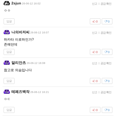
2sjun
26-06-12 16:02
신고
|
공감 확인
ㅇㅇ
답글
0
0
나의바저씨
26-06-12 16:07
신고
|
공감 확인
하카타 이로하인가?
존예던데
답글
0
0
알리안츠
26-06-12 16:08
신고
|
공감 확인
참고로 의슴입니다
답글
0
0
테페즈백작
26-06-12 16:21
신고
|
공감 확인
ㅇㄷ
답글
0
0