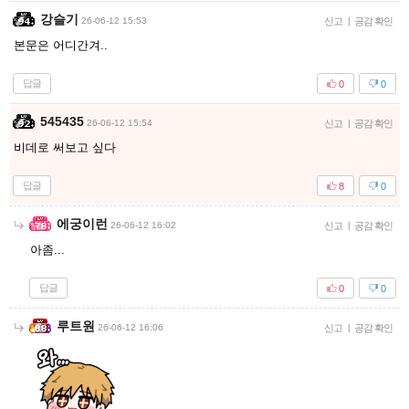
강슬기
26-06-12 15:53
신고
|
공감 확인
본문은 어디간겨..
답글
0
0
545435
26-06-12 15:54
신고
|
공감 확인
비데로 써보고 싶다
답글
8
0
에궁이런
26-06-12 16:02
신고
|
공감 확인
아좀...
답글
0
0
루트원
26-06-12 16:06
신고
|
공감 확인