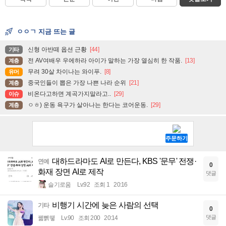
ㅇㅇㄱ 지금 뜨는 글
신형 아반떼 옵션 근황
[44]
기타
전 AV여배우 우에하라 아이가 말하는 가장 열심히 한 작품.
[13]
계층
무려 30살 차이나는 와이푸.
[8]
유머
중국인들이 뽑은 가장 나쁜 나라 순위
[21]
계층
비온다고하면 계곡가지말라고..
[29]
이슈
ㅇㅎ) 운동 욕구가 살아나는 한다는 코어운동.
[29]
계층
대하드라마도 AI로 만든다, KBS '문무' 전쟁·
연예
0
화재 장면 AI로 제작
댓글
슬기로움
Lv.92
조회 1
20:16
비행기 시간에 늦은 사람의 선택
기타
0
댓글
꿻뻵뗗
Lv.90
조회 200
20:14