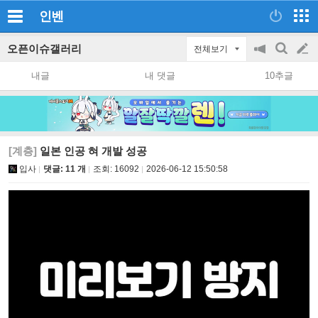
인벤
오픈이슈갤러리
전체보기
공
검
글
지
색
내글
내 댓글
10추글
on/off
쓰
기
[계층]
일본 인공 혀 개발 성공
입사
댓글: 11 개
조회:
16092
2026-06-12 15:50:58