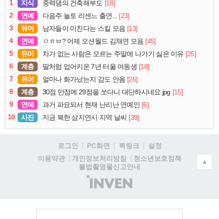
1
지식
[18]
중력댐의 건축해부도
2
연예
[23]
다음주 놀토 리센느 출연...
3
유머
[13]
남자들이 미친다는 스킬 모음
4
연예
[45]
ㅇㅎㅂ? 어제 오션월드 김채연 모음
5
유머
[25]
차가 없는 사람은 모르는 주말에 나가기 싫은 이유
6
계층
[18]
딸처럼 업어키운 7년 터울 여동생
7
유머
[26]
얼마나 화가났는지 감도 안옴
8
계층
[15]
30점 만점에 29점을 쏘다니 대단하시네요.jpg
9
연예
[6]
과거 파묘되서 현재 난리난 연예인
10
사진
[39]
지금 북한 삼지연시 지역 날씨
로그인
PC화면
퀵링크
설정
청소년보호정책
이용약관
개인정보처리방침
▲
불법촬영물신고안내
(주)
인
벤