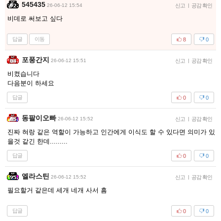
545435
26-06-12 15:54
신고
|
공감 확인
비데로 써보고 싶다
답글
이동
8
0
포풍간지
26-06-12 15:51
신고
|
공감 확인
비켰습니다
다음분이 하세요
답글
0
0
동팔이오빠
26-06-12 15:52
신고
|
공감 확인
진짜 혀랑 같은 역할이 가능하고 인간에게 이식도 할 수 있다면 의미가 있
을것 같긴 한데.........
답글
0
0
엘라스틴
26-06-12 15:52
신고
|
공감 확인
필요할거 같은데 세개 네개 사서 흠
답글
0
0