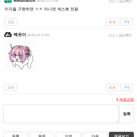
Mwallacco
26-06-12 17:00
신고
|
공감 확인
미각을 구현하면 ㅇㅈ 아니면 섹스봇 전용
답글
0
0
쌕유이
26-06-12 17:09
신고
|
공감 확인
답글
0
0
새로고침
등록
목록
본문
이전
다음
댓글보기