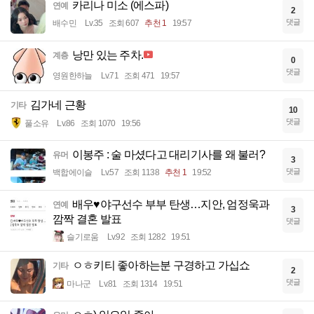
카리나 미소 (에스파)
연예
2
댓글
배수민
Lv.35
조회 607
추천 1
19:57
낭만 있는 주차.
계층
0
댓글
영원한하늘
Lv.71
조회 471
19:57
김가네 근황
기타
10
댓글
풀소유
Lv.86
조회 1070
19:56
이봉주 : 술 마셨다고 대리기사를 왜 불러?
유머
3
댓글
백합에이슬
Lv.57
조회 1138
추천 1
19:52
배우♥야구선수 부부 탄생…지안, 엄정욱과
연예
3
깜짝 결혼 발표
댓글
슬기로움
Lv.92
조회 1282
19:51
ㅇㅎ키티 좋아하는분 구경하고 가십쇼
기타
2
댓글
마나군
Lv.81
조회 1314
19:51