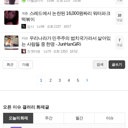
너빨갱이지
Lv.86
조회 1107
18:58
스레드에서 논란된 16,000원짜리 워터파크
계층
10
떡볶이
댓글
입사
Lv.94
조회 2237
18:57
우리나라가 민주주의 법치국가라서 살아있
이슈
7
는 사람들 중 한명 - JunHanGiRi
댓글
진겟타원
Lv.70
조회 1350
18:52
최근
다음
검색
글쓰기
1
2
3
4
5
오픈 이슈 갤러리 화제글
오늘의 화제
주간
월간
이슈