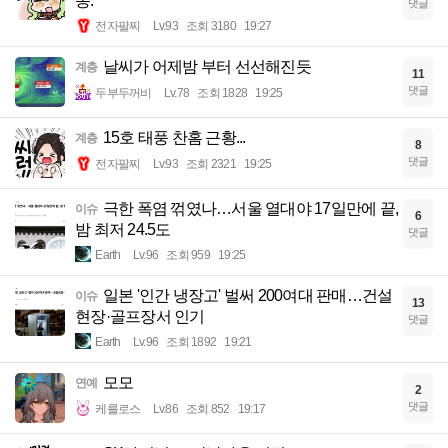
동.
댓글
전자팔찌
Lv.93
조회 3180
19:27
날씨가 어제밤 부터 선선해진듯
계층
11
댓글
두부두꺼비
Lv.78
조회 1828
19:25
15호 태풍 찬홈 근황...
계층
8
댓글
전자팔찌
Lv.93
조회 2321
19:25
극한 폭염 꺾였나…서울 열대야 17일만에 끝,
이슈
6
밤 최저 24.5도
댓글
Earth
Lv.96
조회 959
19:25
일본 '인간 냉장고' 벌써 200여대 판매…건설
이슈
13
현장·골프장서 인기
댓글
Earth
Lv.96
조회 1892
19:21
모모
연예
2
댓글
케를로스
Lv.86
조회 852
19:17