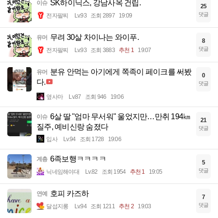
SK하이닉스, 강남사옥 건립.
이슈
25
댓글
전자팔찌
Lv.93
조회 2897
19:09
무려 30살 차이나는 와이푸.
유머
8
댓글
전자팔찌
Lv.93
조회 3883
추천 1
19:07
분유 안먹는 아기에게 쪽족이 페이크를 써봤
유머
0
다.
댓글
옆사마
Lv.87
조회 946
19:06
6살 딸 "엄마 무서워" 울었지만…만취 194㎞
이슈
21
질주, 예비신랑 숨졌다
댓글
입사
Lv.94
조회 1728
19:06
6족보행ㅋㅋㅋㅋ
계층
5
댓글
닉네임해야대
Lv.82
조회 1954
추천 1
19:05
호피 카즈하
연예
7
댓글
달섭지롱
Lv.94
조회 1211
추천 2
19:03