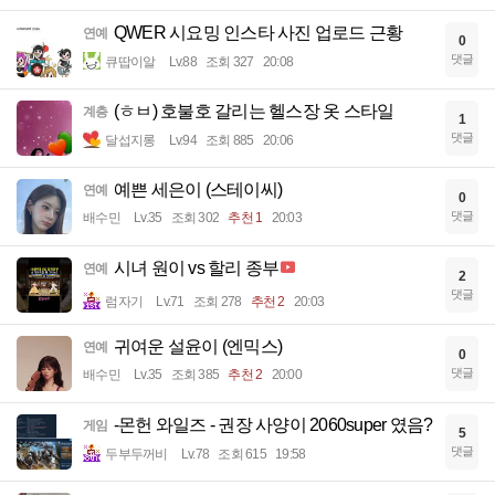
QWER 시요밍 인스타 사진 업로드 근황
연예
0
댓글
큐땁이알
Lv.88
조회 327
20:08
(ㅎㅂ) 호불호 갈리는 헬스장 옷 스타일
계층
1
댓글
달섭지롱
Lv.94
조회 885
20:06
예쁜 세은이 (스테이씨)
연예
0
댓글
배수민
Lv.35
조회 302
추천 1
20:03
시녀 원이 vs 할리 종부
연예
2
댓글
럼자기
Lv.71
조회 278
추천 2
20:03
귀여운 설윤이 (엔믹스)
연예
0
댓글
배수민
Lv.35
조회 385
추천 2
20:00
-몬헌 와일즈 - 권장 사양이 2060super 였음?
게임
5
댓글
두부두꺼비
Lv.78
조회 615
19:58