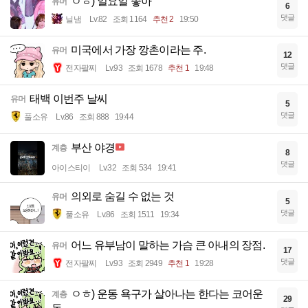
ㅇㅎ) 일요일 좋아
유머
6
댓글
닐냄
Lv.82
조회 1164
추천 2
19:50
미국에서 가장 깡촌이라는 주.
유머
12
댓글
전자팔찌
Lv.93
조회 1678
추천 1
19:48
태백 이번주 날씨
유머
5
댓글
풀소유
Lv.86
조회 888
19:44
부산 야경
계층
8
댓글
아이스티이
Lv.32
조회 534
19:41
의외로 숨길 수 없는 것
유머
5
댓글
풀소유
Lv.86
조회 1511
19:34
어느 유부남이 말하는 가슴 큰 아내의 장점.
유머
17
댓글
전자팔찌
Lv.93
조회 2949
추천 1
19:28
ㅇㅎ) 운동 욕구가 살아나는 한다는 코어운
계층
29