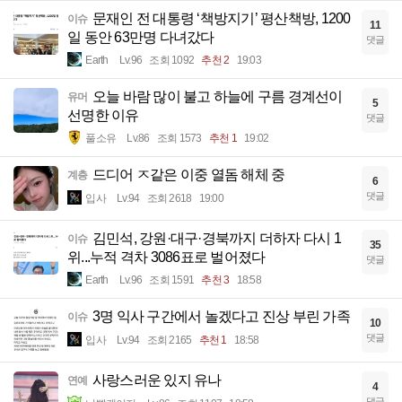
문재인 전 대통령 ‘책방지기’ 평산책방, 1200
이슈
11
일 동안 63만명 다녀갔다
댓글
Earth
Lv.96
조회 1092
추천 2
19:03
오늘 바람 많이 불고 하늘에 구름 경계선이
유머
5
선명한 이유
댓글
풀소유
Lv.86
조회 1573
추천 1
19:02
드디어 ㅈ같은 이중 열돔 해체 중
계층
6
댓글
입사
Lv.94
조회 2618
19:00
김민석, 강원·대구·경북까지 더하자 다시 1
이슈
35
위...누적 격차 3086표로 벌어졌다
댓글
Earth
Lv.96
조회 1591
추천 3
18:58
3명 익사 구간에서 놀겠다고 진상 부린 가족
이슈
10
댓글
입사
Lv.94
조회 2165
추천 1
18:58
사랑스러운 있지 유나
연예
4
댓글