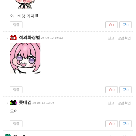
와...베댓 가자!!!
답글
1
0
적의화장법
26-06-12 16:43
신고
|
공감 확인
답글
0
0
롯데검
26-06-13 13:06
신고
|
공감 확인
으어...
답글
0
0