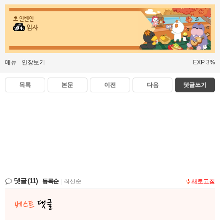
초 인벤인
입사
메뉴
인장보기
EXP 3%
목록
본문
이전
다음
댓글쓰기
댓글
(11)
등록순
|
최신순
새로고침