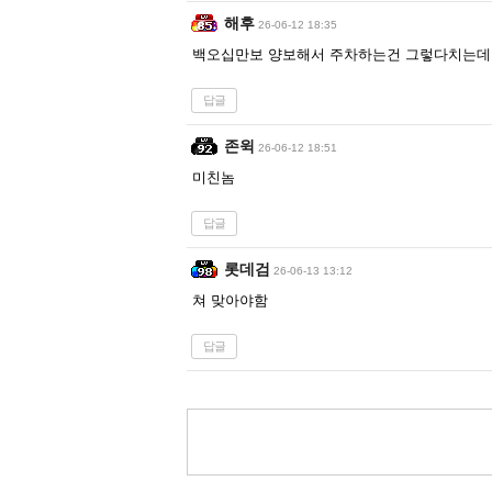
해후
26-06-12 18:35
백오십만보 양보해서 주차하는건 그렇다치는데
답글
존윅
26-06-12 18:51
미친놈
답글
롯데검
26-06-13 13:12
쳐 맞아야함
답글