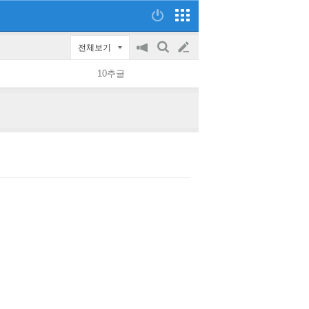
전체보기
공
검
글
지
색
10추글
on/off
쓰
기