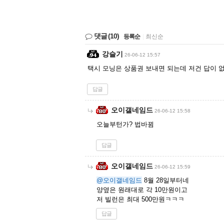
댓글
(10)
등록순
|
최신순
강슬기
26-06-12 15:57
택시 모닝은 상품권 보내면 되는데 저건 답이 없
답글
오이갤네임드
26-06-12 15:58
오늘부턴가? 법바뀜
답글
오이갤네임드
26-06-12 15:59
@오이갤네임드
8월 28일부터네
양옆은 원래대로 각 10만원이고
저 빌런은 최대 500만원ㅋㅋㅋ
답글