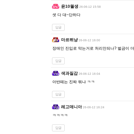
윤10월생
26-06-12 15:58
셋 다 대~단하다
답글
마르뛰냥
26-06-12 16:00
장애인 진입로 막는거로 처리안되나? 벌금이 더
답글
색과질감
26-06-12 16:04
아반떼는 진짜 뭐냐 ㅋㅋ
답글
레고매니아
26-06-12 16:24
ㅋㅋㅋㅋ
답글