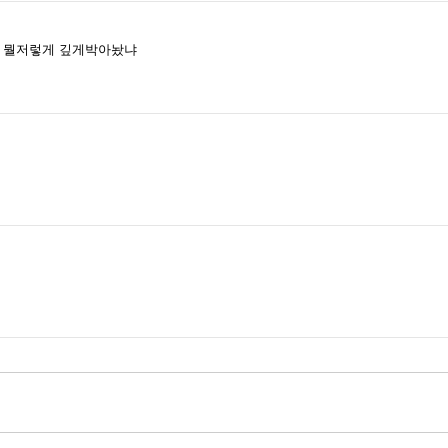
 뭘저렇게 깊게박아놨냐