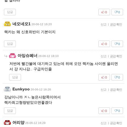
발 잘라라
답글
0
0
네오네오1
26-06-12 16:20
신고
|
공감 확인
렉카는 왜 신호위반이 기본이지
답글
0
0
아잉슈페너
26-06-12 18:10
신고
|
공감 확인
저번에 빨간불에 대기하고 있는데 뒤에 오던 렉카놈 사이렌 울리면
서 걍 지나감.. 구급차인줄
답글
0
0
Eunkyoo
26-06-12 16:26
신고
|
공감 확인
강남이니까 ㅈㄴ높은사람쪽이여서
렉카최고형량받았으면좋겠다
답글
0
0
어리양
26-06-12 16:29
신고
|
공감 확인