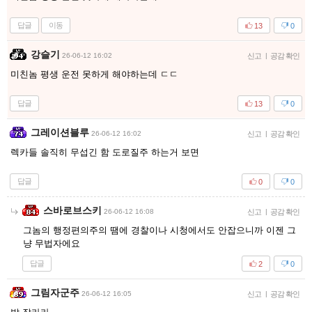
답글
이동
13
0
강슬기
26-06-12 16:02
신고
|
공감 확인
미친놈 평생 운전 못하게 해야하는데 ㄷㄷ
답글
13
0
그레이션블루
26-06-12 16:02
신고
|
공감 확인
렉카들 솔직히 무섭긴 함 도로질주 하는거 보면
답글
0
0
스바로브스키
26-06-12 16:08
신고
|
공감 확인
그놈의 행정편의주의 땜에 경찰이나 시청에서도 안잡으니까 이젠 그
냥 무법자에요
답글
2
0
그림자군주
26-06-12 16:05
신고
|
공감 확인