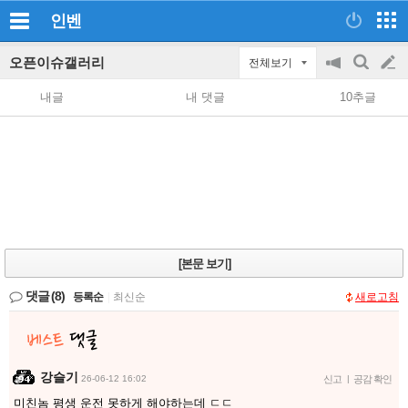
인벤
오픈이슈갤러리
전체보기
공
검
글
지
색
내글
내 댓글
10추글
on/off
쓰
기
[본문 보기]
댓글
(8)
등록순
|
최신순
새로고침
강슬기
26-06-12 16:02
신고
|
공감 확인
미친놈 평생 운전 못하게 해야하는데 ㄷㄷ