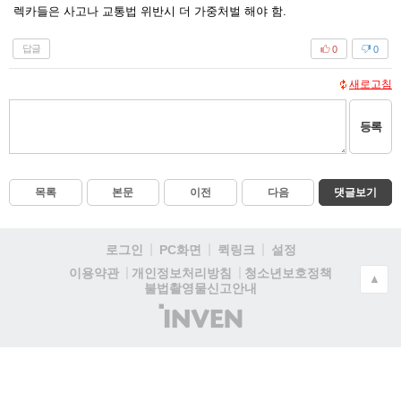
렉카들은 사고나 교통법 위반시 더 가중처벌 해야 함.
답글
0
0
새로고침
등록
목록
본문
이전
다음
댓글보기
로그인
PC화면
퀵링크
설정
청소년보호정책
이용약관
개인정보처리방침
▲
불법촬영물신고안내
(주)
인
벤