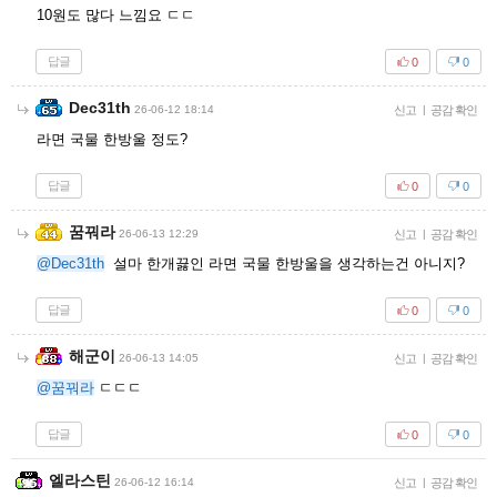
10원도 많다 느낌요 ㄷㄷ
답글
0
0
Dec31th
26-06-12 18:14
신고
|
공감 확인
라면 국물 한방울 정도?
답글
0
0
꿈꿔라
26-06-13 12:29
신고
|
공감 확인
@Dec31th
설마 한개끓인 라면 국물 한방울을 생각하는건 아니지?
답글
0
0
해군이
26-06-13 14:05
신고
|
공감 확인
@꿈꿔라
ㄷㄷㄷ
답글
0
0
엘라스틴
26-06-12 16:14
신고
|
공감 확인