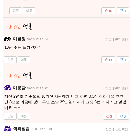
답글
이동
16
0
마블링
26-06-12 16:14
신고
|
공감 확인
10원 주는 느낌인가?
답글
이동
13
0
마룡참
26-06-12 17:32
신고
|
공감 확인
재산 294조 기준으로 10가진 사람에게 비교 하면 0.3전 이라네요 ㅋㅋ
년 3프로 예금에 넣어 두면 초당 29만원 이자라 그냥 3초 기다리고 말겠
네요 ㅋㅋ
답글
이동
3
0
색과질감
26-06-12 16:13
신고
|
공감 확인