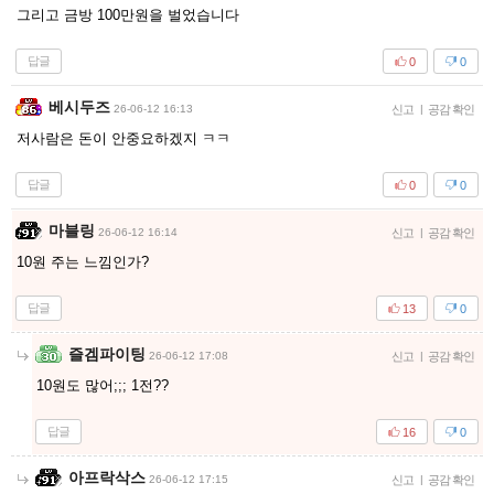
그리고 금방 100만원을 벌었습니다
답글
0
0
베시두즈
26-06-12 16:13
신고
|
공감 확인
저사람은 돈이 안중요하겠지 ㅋㅋ
답글
0
0
마블링
26-06-12 16:14
신고
|
공감 확인
10원 주는 느낌인가?
답글
13
0
즐겜파이팅
26-06-12 17:08
신고
|
공감 확인
10원도 많어;;; 1전??
답글
16
0
아프락삭스
26-06-12 17:15
신고
|
공감 확인