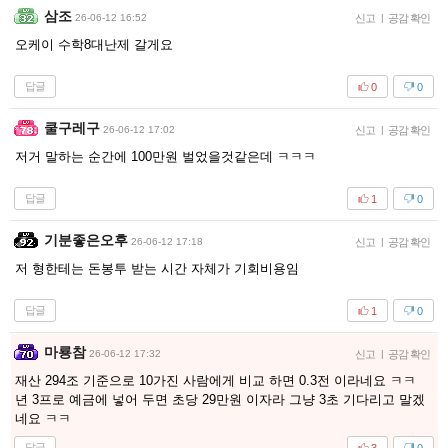
삼조
26-06-12 16:52
신고
|
공감 확인
오케이 수학8대난제 갈게요
답글
0
0
쿨구레구
26-06-12 17:02
신고
|
공감 확인
저거 말하는 순간에 100만원 벌었을것같은데 ㅋㅋㅋ
답글
1
0
기분좋은오후
26-06-12 17:18
신고
|
공감 확인
저 형한테는 돈봉투 받는 시간 자체가 기회비용임
답글
1
0
마룡참
26-06-12 17:32
신고
|
공감 확인
재산 294조 기준으로 10가진 사람에게 비교 하면 0.3전 이라네요 ㅋㅋ
년 3프로 예금에 넣어 두면 초당 29만원 이자라 그냥 3초 기다리고 말겠
네요 ㅋㅋ
답글
3
0