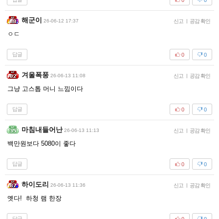
해군이
26-06-12 17:37
신고
|
공감 확인
ㅇㄷ
답글
0
0
겨울폭풍
26-06-13 11:08
신고
|
공감 확인
그냥 고스톱 머니 느낌이다
답글
0
0
마침내들어난
26-06-13 11:13
신고
|
공감 확인
백만원보다 5080이 좋다
답글
0
0
하이도리
26-06-13 11:36
신고
|
공감 확인
옛다! 하청 램 한장
답글
0
0