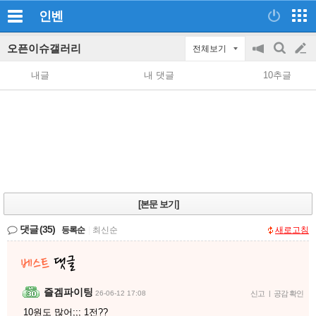
인벤
오픈이슈갤러리
전체보기
공
검
글
지
색
내글
내 댓글
10추글
on/off
쓰
기
[본문 보기]
댓글
(35)
등록순
|
최신순
새로고침
즐겜파이팅
26-06-12 17:08
신고
|
공감 확인
10원도 많어;;; 1전??