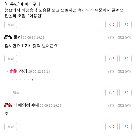
"이용민"이 아니구나
행쇼에서 타령총각 노홍철 보고 오열하던 유재석의 수준까지 끌어낸
전설의 오답 "이용민"
답글
0
0
룰러
26-06-12 16:31
신고
|
공감 확인
잠시만요 1.2.3. 몇억 벌어군요.
답글
3
0
장겸
26-06-12 17:18
신고
|
공감 확인
ㅋㅋㅋㅋㅋㅋ
답글
0
0
닉네임해야대
26-06-12 16:37
신고
|
공감 확인
오
답글
0
0