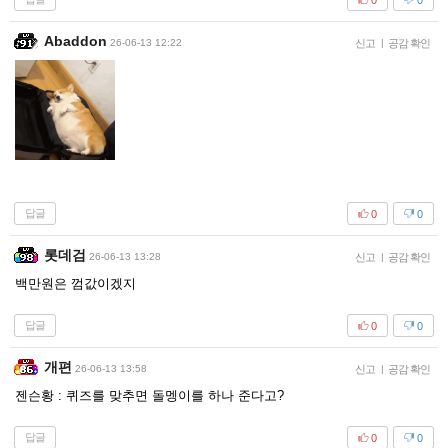
Abaddon
26-06-13 12:22
신고
|
공감 확인
답글
0
0
롯데검
26-06-13 13:28
신고
|
공감 확인
백만원은 껌값이겠지
답글
0
0
개편
26-06-13 13:58
신고
|
공감 확인
젠슨황 : 퀴즈를 맞추면 돌멩이를 하나 준다고?
답글
0
0