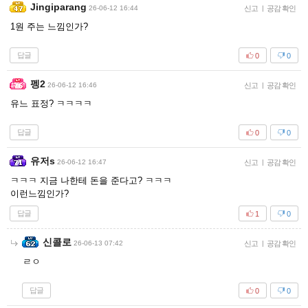
Jingiparang
26-06-12 16:44
신고
|
공감 확인
1원 주는 느낌인가?
답글
0
0
펭2
26-06-12 16:46
신고
|
공감 확인
유느 표정? ㅋㅋㅋㅋ
답글
0
0
유저s
26-06-12 16:47
신고
|
공감 확인
ㅋㅋㅋ 지금 나한테 돈을 준다고? ㅋㅋㅋ
이런느낌인가?
답글
1
0
신콜로
26-06-13 07:42
신고
|
공감 확인
ㄹㅇ
답글
0
0