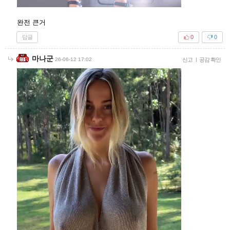
완전 큰거
답글
0
0
마나군
26-06-12 17:02
신고
|
공감 확인