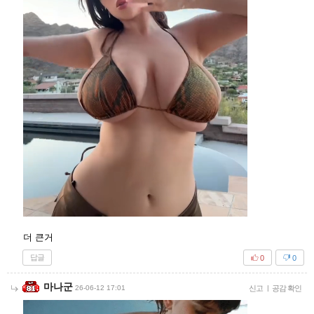
더 큰거
답글
0
0
마나군
26-06-12 17:01
신고
|
공감 확인