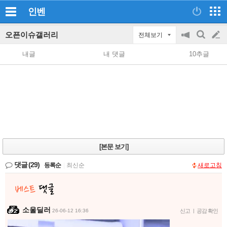
인벤
오픈이슈갤러리
전체보기
공
검
글
지
색
내글
내 댓글
10추글
on/off
쓰
기
[본문 보기]
댓글
(29)
등록순
|
최신순
새로고침
소울딜러
26-06-12 16:36
신고
|
공감 확인