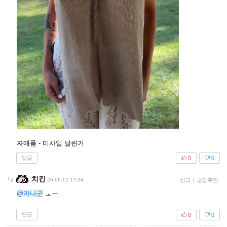
자매품 - 미사일 달린거
답글
0
0
치킨
26-06-12 17:24
신고
|
공감 확인
@마나군
ㅗㅜ
답글
0
0