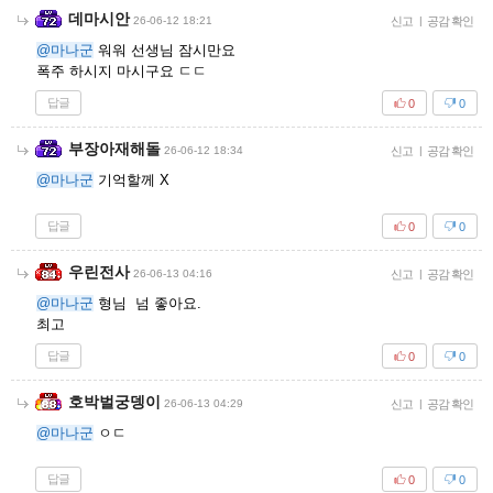
데마시안
26-06-12 18:21
신고
|
공감 확인
@마나군
워워 선생님 잠시만요
폭주 하시지 마시구요 ㄷㄷ
답글
0
0
부장아재해돌
26-06-12 18:34
신고
|
공감 확인
@마나군
기억할께 X
답글
0
0
우린전사
26-06-13 04:16
신고
|
공감 확인
@마나군
형님 넘 좋아요.
최고
답글
0
0
호박벌궁뎅이
26-06-13 04:29
신고
|
공감 확인
@마나군
ㅇㄷ
답글
0
0