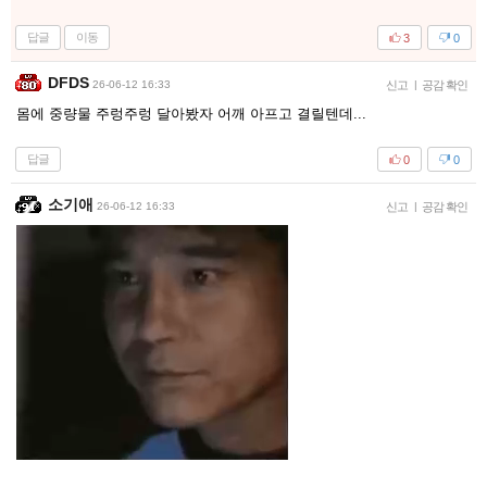
답글
이동
3
0
DFDS
26-06-12 16:33
신고
|
공감 확인
몸에 중량물 주렁주렁 달아봤자 어깨 아프고 결릴텐데...
답글
0
0
소기애
26-06-12 16:33
신고
|
공감 확인