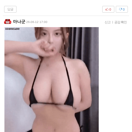
답글
0
0
마나군
26-06-12 17:00
신고
|
공감 확인