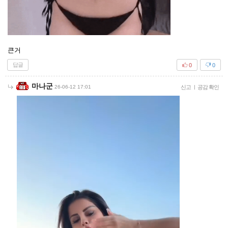
큰거
답글
0
0
마나군
26-06-12 17:01
신고
|
공감 확인