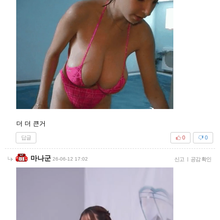
더 더 큰거
답글
0
0
마나군
26-06-12 17:02
신고
|
공감 확인