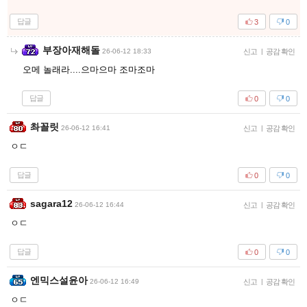
답글
3
0
부장아재해돌
26-06-12 18:33
신고
|
공감 확인
오메 놀래라....으마으마 조마조마
답글
0
0
촤꼴릿
26-06-12 16:41
신고
|
공감 확인
ㅇㄷ
답글
0
0
sagara12
26-06-12 16:44
신고
|
공감 확인
ㅇㄷ
답글
0
0
엔믹스설윤아
26-06-12 16:49
신고
|
공감 확인
ㅇㄷ