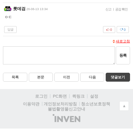
롯데검
26-06-13 13:34
신고
|
공감 확인
ㅇㄷ
답글
0
0
새로고침
등록
목록
본문
이전
다음
댓글보기
로그인
PC화면
퀵링크
설정
청소년보호정책
이용약관
개인정보처리방침
▲
불법촬영물신고안내
(주)
인
벤