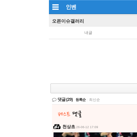
인벤
오픈이슈갤러리
내글
댓글
(29)
등록순
|
최신순
천상초
26-06-12 17:09