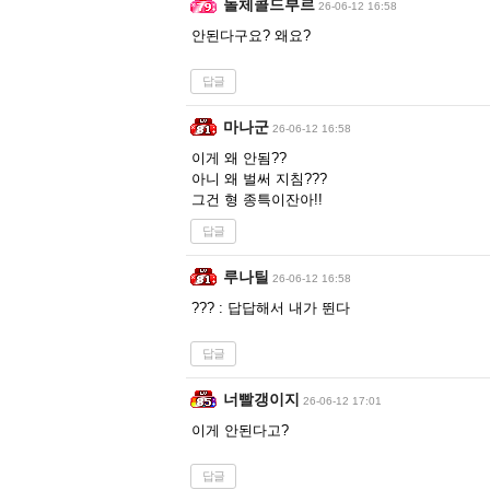
돌체콜드부르
26-06-12 16:58
안된다구요? 왜요?
답글
마나군
26-06-12 16:58
이게 왜 안됨??
아니 왜 벌써 지침???
그건 형 종특이잔아!!
답글
루나틸
26-06-12 16:58
??? : 답답해서 내가 뛴다
답글
너빨갱이지
26-06-12 17:01
이게 안된다고?
답글