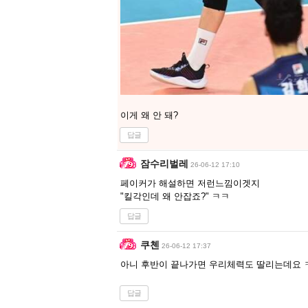
이게 왜 안 돼?
답글
잠수리벌레
26-06-12 17:10
페이커가 해설하면 저런느낌이겟지
"킬각인데 왜 안잡죠?" ㅋㅋ
답글
쿠첸
26-06-12 17:37
아니 후반이 끝나가면 우리체력도 딸리는데요
답글