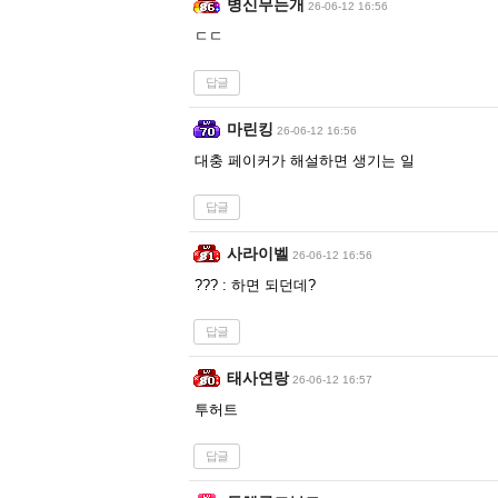
병신무는개
26-06-12 16:56
ㄷㄷ
답글
마린킹
26-06-12 16:56
대충 페이커가 해설하면 생기는 일
답글
사라이벨
26-06-12 16:56
??? : 하면 되던데?
답글
태사연랑
26-06-12 16:57
투허트
답글