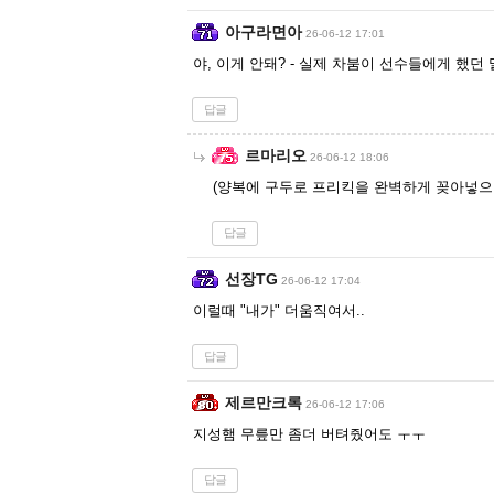
아구라면아
26-06-12 17:01
야, 이게 안돼? - 실제 차붐이 선수들에게 했던 
답글
르마리오
26-06-12 18:06
(양복에 구두로 프리킥을 완벽하게 꽂아넣으
답글
선장TG
26-06-12 17:04
이럴때 "내가" 더움직여서..
답글
제르만크록
26-06-12 17:06
지성햄 무릎만 좀더 버텨줬어도 ㅜㅜ
답글