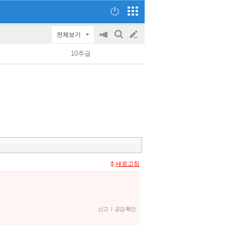
전체보기
공
검
글
지
색
10추글
on/off
쓰
기
새로고침
신고
|
공감 확인