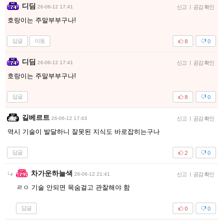
디딤
26-06-12 17:41
신고
|
공감 확인
호랑이는 주말부부구나!
답글
이동
8
0
디딤
26-06-12 17:41
신고
|
공감 확인
호랑이는 주말부부구나!
답글
8
0
길베르트
26-06-12 17:43
신고
|
공감 확인
역시 기술이 발달하니 잘못된 지식도 바로잡히는구나
답글
2
0
차가운하늘색
26-06-12 21:41
신고
|
공감 확인
ㄹㅇ 기술 안되면 목숨걸고 관찰해야 함
답글
0
0