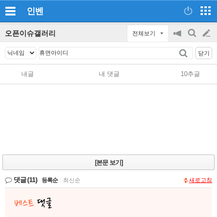
인벤
오픈이슈갤러리
전체보기
공
검
글
지
색
닫기
on/off
쓰
내글
내 댓글
10추글
기
[본문 보기]
댓글
(11)
등록순
|
최신순
새로고침