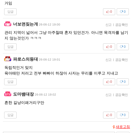
거임
답글
0
0
너보면짖는개
26-06-12 19:00
신고
|
공감 확인
관리 지역이 넓어서 그냥 마주칠때 혼자 있던건가. 아니면 목격자를 남기
지 않는것인가 ㅋㅋㅋ
답글
0
0
파로스의등대
26-06-12 19:01
신고
|
공감 확인
독립적인거 맞지
육아때만 저러고 전부 빠빠이 하잖아 사자는 무리를 이루고 지내고
답글
0
0
도마뱀대장
26-06-12 19:02
신고
|
공감 확인
흔한 길냥이패거리구만
답글
0
0
새로고침