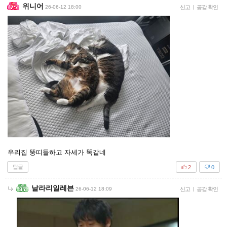
위니어
26-06-12 18:00
신고
|
공감 확인
우리집 뚱띠들하고 자세가 똑같네
답글
2
0
날라리일레븐
26-06-12 18:09
신고
|
공감 확인