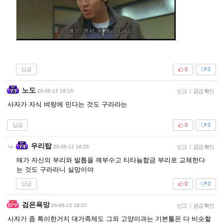
답글
0
0
노도
26-06-12 18:15
신고
|
공감 확인
사자가 자식 벼랑에 민다는 것도 구라라는
답글
0
0
우리탑
26-06-12 18:26
신고
|
공감 확인
매가 자신의 부리와 발톱을 깨부수고 티타늄합금 부리로 교체한다
는 것도 구라라니 실망이야
답글
0
0
검은욕망
26-06-12 18:37
신고
|
공감 확인
사자가 좀 특이한거지 대가족제도 그외 고양이과는 기본툴은 다 비슷할