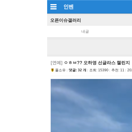
인벤
오픈이슈갤러리
내글
[연예]
ㅇㅎㅂ?? 오하영 선글라스 챌린지
풀소유
댓글: 32 개
조회:
15390
추천:
11
20