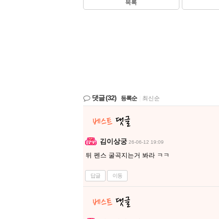
목록
댓글
(32)
등록순
|
최신순
김이상궁
26-06-12 19:09
뒤 펜스 굴곡지는거 봐라 ㅋㅋ
답글
이동