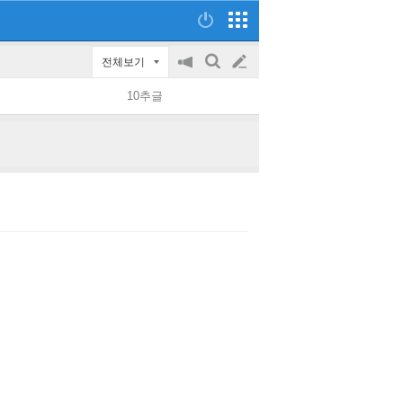
전체보기
공
검
글
지
색
10추글
on/off
쓰
기