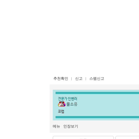
추천확인
신고
스팸신고
전문가 인벤러
풀소유
쪼렙
메뉴
인장보기