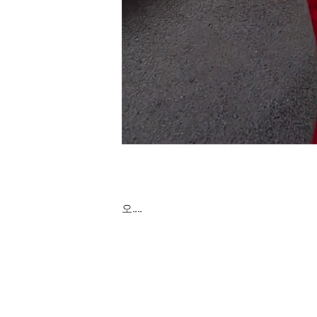
오....