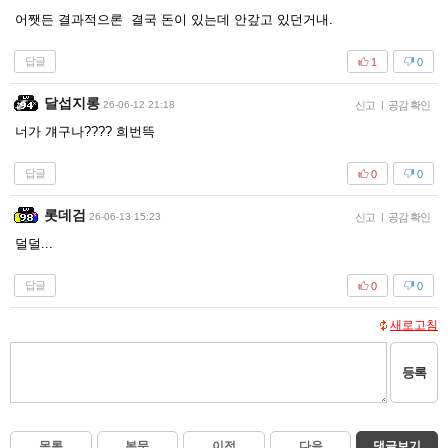
어쨋든 결과적으론 결국 돈이 있는데 안갚고 있던거내.
답글
1
0
달섭지롱
26-06-12 21:18
신고
|
공감 확인
너가 걔구나???? 희번뜩
답글
0
0
롯데검
26-06-13 15:23
신고
|
공감 확인
덜덜...
답글
0
0
새로고침
등록
목록
본문
이전
다음
댓글보기