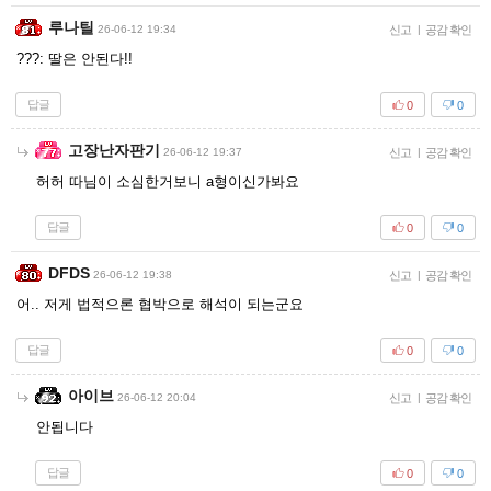
루나틸
26-06-12 19:34
신고
|
공감 확인
???: 딸은 안된다!!
답글
0
0
고장난자판기
26-06-12 19:37
신고
|
공감 확인
허허 따님이 소심한거보니 a형이신가봐요
답글
0
0
DFDS
26-06-12 19:38
신고
|
공감 확인
어.. 저게 법적으론 협박으로 해석이 되는군요
답글
0
0
아이브
26-06-12 20:04
신고
|
공감 확인
안됩니다
답글
0
0