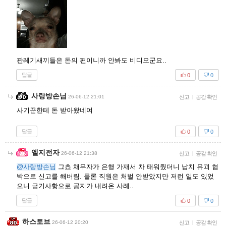
판레기새끼들은 돈의 편이니까 안봐도 비디오군요..
답글
0
0
사랑방손님
26-06-12 21:01
신고
|
공감 확인
사기꾼한테 돈 받아왔네여
답글
0
0
엘지전자
26-06-12 21:38
신고
|
공감 확인
@사랑방손님
그쵸 채무자가 은행 가재서 차 태워줬더니 납치 유괴 협
박으로 신고를 해버림. 물론 직원은 처벌 안받았지만 저런 일도 있었
으니 금기사항으로 공지가 내려온 사례..
답글
0
0
하스토브
26-06-12 20:20
신고
|
공감 확인