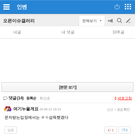
인벤
오픈이슈갤러리
전체보기
공
검
글
지
색
내글
내 댓글
10추글
on/off
쓰
기
[본문 보기]
댓글
(14)
등록순
|
최신순
새로고침
여기누울게요
26-06-12 19:31
신고
|
공감 확인
문자받는입장에서는 ㄹㅇ섬뜩했겠다
답글
1
0