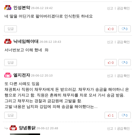
인성본악
26-06-12 19:42
신고
|
공감 확인
네 딸을 어딘가로 팔아버리겠다로 인식한듯 하네요
답글
0
0
닉네임해야대
26-06-12 19:43
신고
|
공감 확인
서너번보고 이해 했네 와
답글
0
0
엘지전자
26-06-12 20:10
신고
|
공감 확인
또 다른 사례도 있음
채권회사 직원이 채무자에게 돈 받으러감. 채무자가 송금을 해야하니 은
행으로 가자고 함. 직원은 흔쾌히 채무자를 차로 모셔 가서 송금 받음.
그리고 채무자는 경찰과 금감원에 고발을 함.
고발 내용은 납치와 강압에 의해 송금을 해야했다는...
답글
1
0
양념통닭
26-06-12 20:48
신고
|
공감 확인