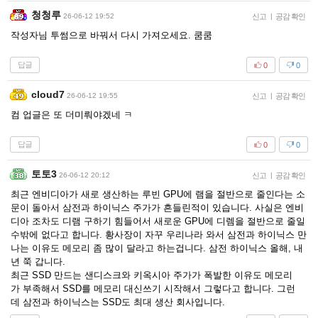
청청루
26-06-12 19:52
신고
|
공감 확인
작성자님 투썸으로 바꿔서 다시 가져오세요. 쿰쿰
답글
0
0
cloud7
26-06-12 19:55
신고
|
공감 확인
컴 업글은 또 더미뤄야겠네 ㅋ
답글
0
0
토토3
26-06-12 20:12
신고
|
공감 확인
최근 엔비디아가 새로 생산하는 루빈 GPU에 램을 절반으로 줄인다는 소
문이 돌아서 삼전과 하이닉스 주가가 흔들린적이 있습니다. 사실은 엔비
디아 조차도 디램 구하기 힘들어서 새로운 GPU에 디렘을 절반으로 줄일
수밖에 없다고 합니다. 황사장이 자꾸 우리나라 와서 삼전과 하이닉스 만
나는 이유도 메모리 좀 많이 달라고 하는겁니다. 삼전 하이닉스 올해, 내
년 쭉 갑니다.
최근 SSD 만드는 샌디스크와 키옥시아 주가가 폭발한 이유도 메모리
가 부족해서 SSD를 메모리 대신쓰기 시작해서 그렇다고 합니다. 그런
데 삼전과 하이닉스는 SSD도 최대 생산 회사입니다.