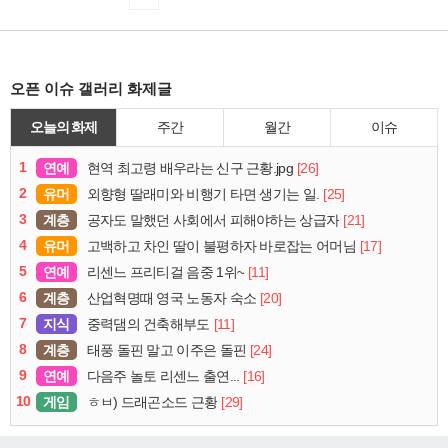
오픈 이슈 갤러리 화제글
오늘의 화제
주간
월간
이슈
1
연예
[26]
현역 최고령 배우라는 신구 근황.jpg
2
유머
[25]
외향형 딸래미와 비행기 타면 생기는 일.
3
계층
[21]
공자도 말했던 사회에서 피해야하는 상급자
4
유머
[17]
고백하고 차인 딸이 불평하자 바로잡는 어머님
5
연예
[11]
리센느 프리티걸 음중 1위~
6
계층
[20]
산업혁명때 영국 노동자 숙소
7
지식
[11]
중력댐의 건축해부도
8
계층
[24]
태풍 돌핀 말고 이주은 돌핀
9
연예
[16]
다음주 놀토 리센느 출연...
10
게임
[29]
ㅎㅂ) 드래곤소드 근황