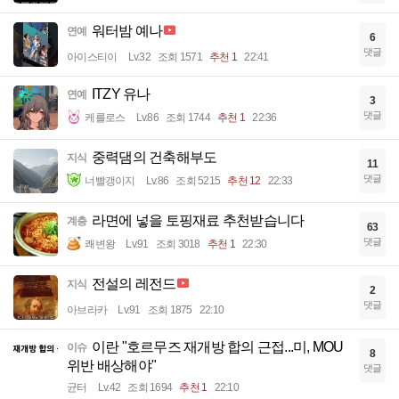
워터밤 예나
연예
6
댓글
아이스티이
Lv.32
조회 1571
추천 1
22:41
ITZY 유나
연예
3
댓글
케를로스
Lv.86
조회 1744
추천 1
22:36
중력댐의 건축해부도
지식
11
댓글
너빨갱이지
Lv.86
조회 5215
추천 12
22:33
라면에 넣을 토핑재료 추천받습니다
계층
63
댓글
쾌변왕
Lv.91
조회 3018
추천 1
22:30
전설의 레전드
지식
2
댓글
아브라카
Lv.91
조회 1875
22:10
이란 "호르무즈 재개방 합의 근접...미, MOU
이슈
8
위반 배상해야"
댓글
균터
Lv.42
조회 1694
추천 1
22:10