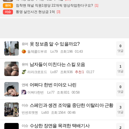
침착맨 채널 직원1명당 22개씩 영상작업한다구요?
[1]
유머
통영 살인사건 현상금 1억
[3]
이슈
옷 정보좀 알 수 있을까요?
유머
0
댓글
돌체콜드부르
Lv.79
조회 196
01:43
남자들이 미친다는 스킬 모음
유머
1
댓글
라라크로포드
Lv.87
조회 936
추천 1
01:27
어쩌다 한번 미야오 나린
연예
0
댓글
어쩌다한번
Lv.77
조회 831
00:58
스페인과 솅겐 조약을 중단한 이탈리아 근황
이슈
3
댓글
빈센트멧젠
Lv.60
조회 1564
00:46
수상한 장면을 목격한 택배기사
이슈
2