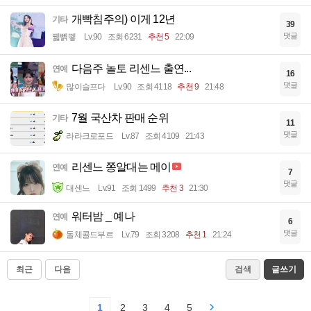
개빡침주의) 이게 12년
기타
39
댓글
꿻뻵뗗
Lv.90
조회 6231
추천 5
22:09
다음주 놀토 리센느 출연...
연예
16
댓글
많이슬프다
Lv.90
조회 4118
추천 9
21:48
7월 국산차 판매 순위
기타
11
댓글
라라크로포드
Lv.87
조회 4109
21:43
리센느 쫑알대는 메이
연예
7
댓글
대센느
Lv.91
조회 1499
추천 3
21:30
워터밤 _ 예나
연예
6
댓글
돌체콜드부르
Lv.79
조회 3208
추천 1
21:24
최근
다음
검색
글쓰기
1
2
3
4
5