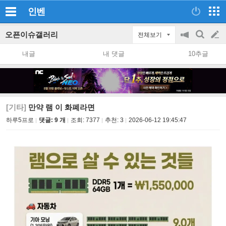
인벤
오픈이슈갤러리
전체보기
공
검
글
지
색
내글
내 댓글
10추글
on/off
쓰
기
[기타]
만약 램 이 화폐라면
하루5프로
댓글: 9 개
조회:
7377
추천:
3
2026-06-12 19:45:47