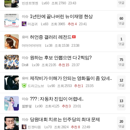
댓글
빈센트멧젠
Lv.60
조회 2790
23:43
1년만에 끝나버린 뉴이재명 현상
이슈
60
댓글
마검귀
Lv.83
조회 3965
추천 4
23:41
허언증 갤러리 레전드
유머
1
댓글
머머머머머며
Lv.38
조회 1538
23:38
원하는 후보 안뽑으면 다 2찍임?
이슈
75
댓글
Disifi
Lv.39
조회 2105
추천 15
23:37
제작비가 이해가 안되는 영화들이 좀 있네..
유머
12
댓글
드라고노브
Lv.90
조회 2553
추천 1
23:35
??? : 자동차 진입이 어렵네..
이슈
13
댓글
꿻뻵뗗
Lv.90
조회 4125
추천 3
23:01
당원대회 치르는 민주당의 최대 문제
이슈
20
댓글
진겟타원
Lv.70
조회 2824
추천 8
22:49