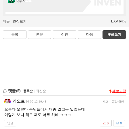
하루5프로
메뉴
인장보기
EXP 64%
목록
본문
이전
다음
댓글쓰기
댓글
(9)
등록순
|
최신순
새로고침
라오르
26-06-12 19:48
신고
|
공감 확인
오른다 오른다 주워들어서 대충 알고는 있었는데
이렇게 보니 해도 해도 너무 하네 ㅋㅋㅋ
답글
0
0