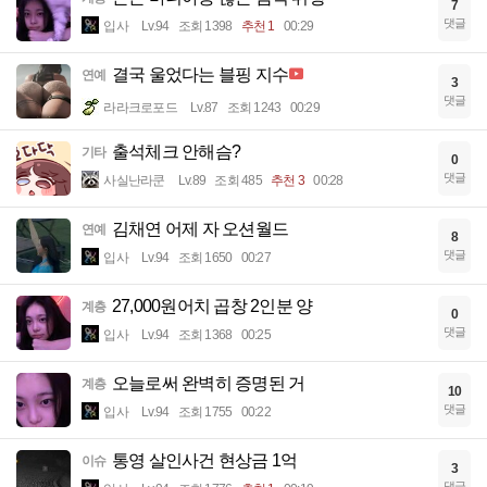
7
댓글
입사
Lv.94
조회 1398
추천 1
00:29
결국 울었다는 블핑 지수
연예
3
댓글
라라크로포드
Lv.87
조회 1243
00:29
출석체크 안해슴?
기타
0
댓글
사실난라쿤
Lv.89
조회 485
추천 3
00:28
김채연 어제 자 오션월드
연예
8
댓글
입사
Lv.94
조회 1650
00:27
27,000원어치 곱창 2인분 양
계층
0
댓글
입사
Lv.94
조회 1368
00:25
오늘로써 완벽히 증명된 거
계층
10
댓글
입사
Lv.94
조회 1755
00:22
통영 살인사건 현상금 1억
이슈
3
댓글