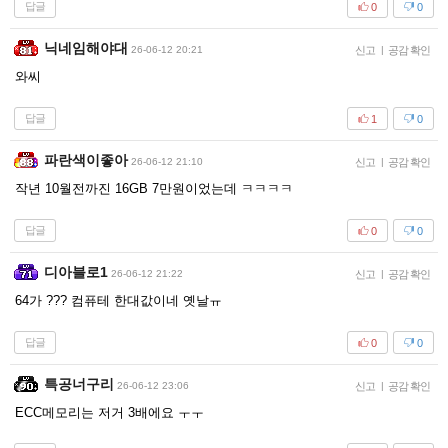
답글
0
0
닉네임해야대
26-06-12 20:21
신고
|
공감 확인
와씨
답글
1
0
파란색이좋아
26-06-12 21:10
신고
|
공감 확인
작년 10월전까진 16GB 7만원이었는데 ㅋㅋㅋㅋ
답글
0
0
디아블로1
26-06-12 21:22
신고
|
공감 확인
64가 ??? 컴퓨테 한대값이네 옛날ㅠ
답글
0
0
특공너구리
26-06-12 23:06
신고
|
공감 확인
ECC메모리는 저거 3배에요 ㅜㅜ