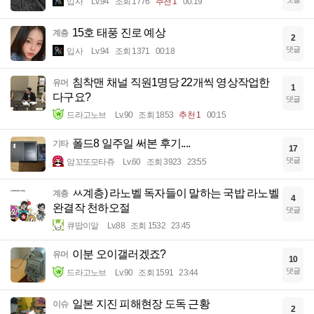
입사
Lv.94
조회 1776
추천 1
00:19
15호 태풍 진로 예상
계층
2
댓글
입사
Lv.94
조회 1371
00:18
침착맨 채널 직원1명당 22개씩 영상작업한
유머
1
다구요?
댓글
드라고노브
Lv.90
조회 1853
추천 1
00:15
폴드8 일주일 써본 후기....
기타
17
댓글
암꼬또모타쥬
Lv.60
조회 3923
23:55
ㅆ계층) 라노벨 독자들이 말하는 국밥 라노벨
계층
4
완결작 천하오절
댓글
큐땁이알
Lv.88
조회 1532
23:45
이분 오이갤러겠죠?
유머
10
댓글
드라고노브
Lv.90
조회 1591
23:44
일본 지진 피해현장 도독 근황
이슈
2