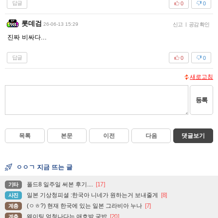
답글
0
0
롯데검
26-06-13 15:29
신고
|
공감 확인
진짜 비싸다...
답글
0
0
새로고침
등록
목록
본문
이전
다음
댓글보기
ㅇㅇㄱ 지금 뜨는 글
폴드8 일주일 써본 후기....
[17]
기타
일본 기상청피셜 :한국아 니네가 원하는거 보내줄게
[8]
사진
(ㅇㅎ?) 현재 한국에 있는 일본 그라비아 누나
[7]
계층
웨이팅 엄청나다는 애호박 국밥
[20]
계층