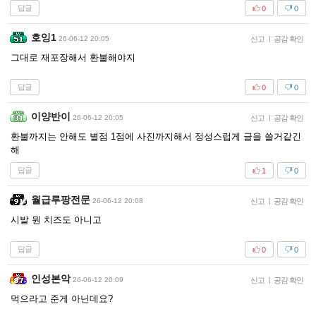
답글
0
0
호잉1
26-06-12 20:05
신고
|
공감 확인
그대로 재포장해서 환불해야지
답글
0
0
이양반이
26-06-12 20:05
신고
|
공감 확인
환불까지는 안해도 별점 1점에 사진까지해서 정성스럽게 글을 쓸거같긴
해
답글
1
0
월급루팡전문
26-06-12 20:08
신고
|
공감 확인
시발 뭔 치즈도 아니고
답글
0
0
인성본악
26-06-12 20:09
신고
|
공감 확인
먹으라고 준게 아닌데요?