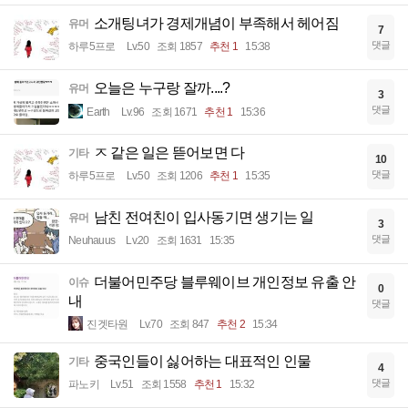
소개팅녀가 경제개념이 부족해서 헤어짐
유머
7
댓글
하루5프로
Lv.50
조회 1857
추천 1
15:38
오늘은 누구랑 잘까....?
유머
3
댓글
Earth
Lv.96
조회 1671
추천 1
15:36
ㅈ 같은 일은 뜯어보면 다
기타
10
댓글
하루5프로
Lv.50
조회 1206
추천 1
15:35
남친 전여친이 입사동기면 생기는 일
유머
3
댓글
Neuhauus
Lv.20
조회 1631
15:35
더불어민주당 블루웨이브 개인정보 유출 안
이슈
0
내
댓글
진겟타원
Lv.70
조회 847
추천 2
15:34
중국인들이 싫어하는 대표적인 인물
기타
4
댓글
파노키
Lv.51
조회 1558
추천 1
15:32