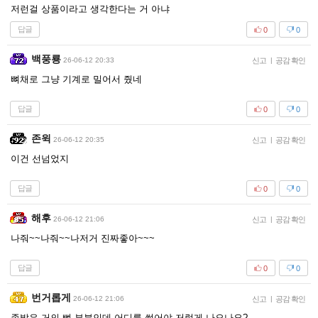
저런걸 상품이라고 생각한다는 거 아냐
답글
0
0
백풍룡
26-06-12 20:33
신고
|
공감 확인
뼈채로 그냥 기계로 밀어서 줬네
답글
0
0
존윅
26-06-12 20:35
신고
|
공감 확인
이건 선넘었지
답글
0
0
해후
26-06-12 21:06
신고
|
공감 확인
나줘~~나줘~~나저거 진짜좋아~~~
답글
0
0
번거롭게
26-06-12 21:06
신고
|
공감 확인
족발은 거의 뼈 부분인데 어디를 썰어야 저렇게 나오나요?