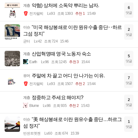
약혐) 상처에 소독약 뿌리는 남자.
계층
6
댓글
전자팔찌
Lv.93
조회 1393
추천 1
15:49
"미국 해상봉쇄로 이란 원유수출 중단‥하르
이슈
2
그섬 정지"
댓글
균터
Lv.42
조회 724
15:46
산업혁명때 영국 노동자 숙소
계층
5
댓글
Earth
Lv.96
조회 1245
추천 3
15:44
주말에 차 끌고 어디 안 나가는 이유.
유머
7
댓글
전자팔찌
Lv.93
조회 1507
추천 2
15:44
정중하고 주세요 해야지?
계층
2
댓글
Blume
Lv.86
조회 935
추천 2
15:43
"美 해상봉쇄로 이란 원유수출 중단…하르그
이슈
1
섬 정지"
댓글
빈센트멧젠
Lv.60
조회 674
15:39