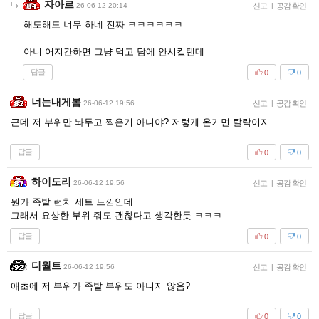
자아르
26-06-12 20:14
신고
|
공감 확인
해도해도 너무 하네 진짜 ㅋㅋㅋㅋㅋㅋ
아니 어지간하면 그냥 먹고 담에 안시킬텐데
답글
0
0
너는내게봄
26-06-12 19:56
신고
|
공감 확인
근데 저 부위만 놔두고 찍은거 아니야? 저렇게 온거면 탈락이지
답글
0
0
하이도리
26-06-12 19:56
신고
|
공감 확인
뭔가 족발 런치 세트 느낌인데
그래서 요상한 부위 줘도 괜찮다고 생각한듯 ㅋㅋㅋ
답글
0
0
디월트
26-06-12 19:56
신고
|
공감 확인
애초에 저 부위가 족발 부위도 아니지 않음?
답글
0
0