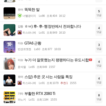
똑똑한 말
유머
5
댓글
너빨갱이지
Lv.86
조회 404
16:12
ㅎㅂ) 후- 후- 행정반에서 전파합니다
감동
4
댓글
히스파니에
Lv.91
조회 849
16:10
GTA6 근황
이슈
3
댓글
빈센트멧젠
Lv.60
조회 877
16:03
누가 더 잘못했는지 팽팽하다는 유도시합
이슈
4
댓글
윤석렬
Lv.65
조회 849
15:57
스압) 추운 곳 사는 사람들 특징
유머
4
댓글
히스파니에
Lv.91
조회 1079
추천 1
15:55
부활한 RTX 2080 Ti
기타
8
댓글
파노키
Lv.51
조회 1184
15:55