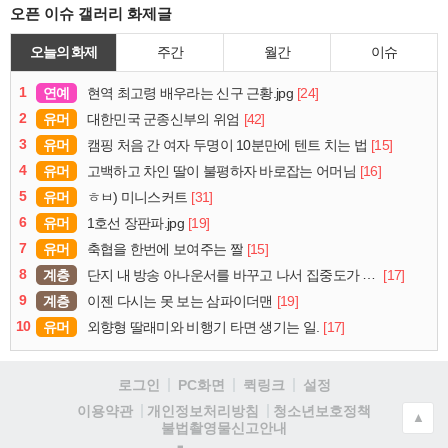
오픈 이슈 갤러리 화제글
오늘의 화제
주간
월간
이슈
1
연예
[24]
현역 최고령 배우라는 신구 근황.jpg
2
유머
[42]
대한민국 군종신부의 위엄
3
유머
[15]
캠핑 처음 간 여자 두명이 10분만에 텐트 치는 법
4
유머
[16]
고백하고 차인 딸이 불평하자 바로잡는 어머님
5
유머
[31]
ㅎㅂ) 미니스커트
6
유머
[19]
1호선 장판파.jpg
7
유머
[15]
축협을 한번에 보여주는 짤
8
계층
[17]
단지 내 방송 아나운서를 바꾸고 나서 집중도가 확 올라갔다는 한 아파트의 안내방송
9
계층
[19]
이젠 다시는 못 보는 삼파이더맨
10
유머
[17]
외향형 딸래미와 비행기 타면 생기는 일.
로그인
PC화면
퀵링크
설정
청소년보호정책
이용약관
개인정보처리방침
▲
불법촬영물신고안내