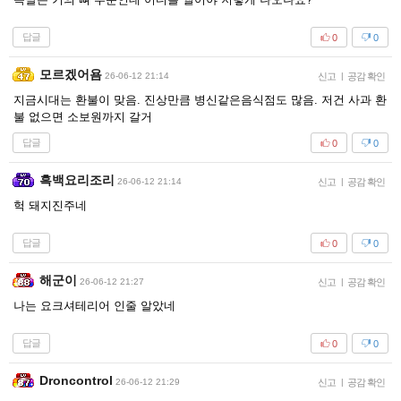
답글
0
0
모르겠어욤
26-06-12 21:14
신고
|
공감 확인
지금시대는 환불이 맞음. 진상만큼 병신같은음식점도 많음. 저건 사과 환
불 없으면 소보원까지 갈거
답글
0
0
흑백요리조리
26-06-12 21:14
신고
|
공감 확인
헉 돼지진주네
답글
0
0
해군이
26-06-12 21:27
신고
|
공감 확인
나는 요크셔테리어 인줄 알았네
답글
0
0
Droncontrol
26-06-12 21:29
신고
|
공감 확인