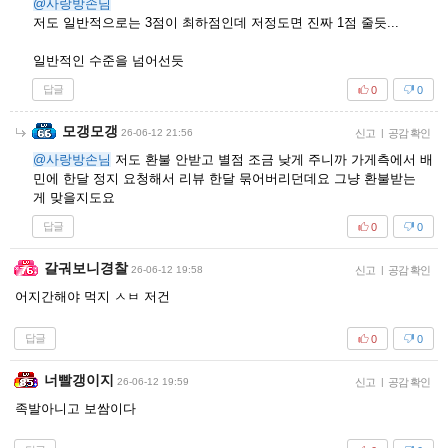
@사랑방손님
저도 일반적으로는 3점이 최하점인데 저정도면 진짜 1점 줄듯...
일반적인 수준을 넘어선듯
답글
0
0
모갱모갱
26-06-12 21:56
신고
|
공감 확인
@사랑방손님
저도 환불 안받고 별점 조금 낮게 주니까 가게측에서 배
민에 한달 정지 요청해서 리뷰 한달 묶어버리던데요 그냥 환불받는
게 맞을지도요
답글
0
0
갈궈보니경찰
26-06-12 19:58
신고
|
공감 확인
어지간해야 먹지 ㅅㅂ 저건
답글
0
0
너빨갱이지
26-06-12 19:59
신고
|
공감 확인
족발아니고 보쌈이다