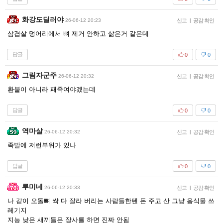
화강도딜러야
26-06-12 20:23
신고
|
공감 확인
삼겹살 덩어리에서 뼈 제거 안하고 삶은거 같은데
답글
0
0
그림자군주
26-06-12 20:32
신고
|
공감 확인
환불이 아니라 패죽여야겠는데
답글
0
0
역마살
26-06-12 20:32
신고
|
공감 확인
족발에 저런부위가 있나
답글
0
0
루미네
26-06-12 20:33
신고
|
공감 확인
나 같이 오돌뼈 싹 다 잘라 버리는 사람들한텐 돈 주고 산 그냥 음식물 쓰
레기지
지능 낮은 새끼들은 장사를 하면 진짜 안됨