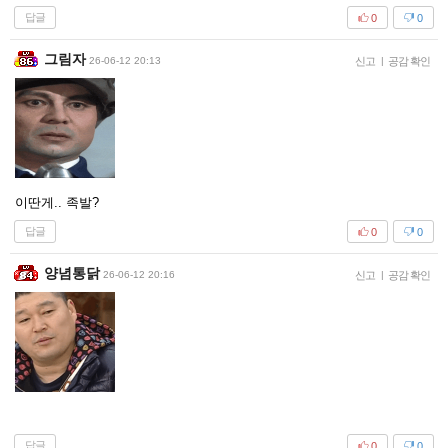
답글
0
0
그림자
26-06-12 20:13
신고
|
공감 확인
이딴게.. 족발?
답글
0
0
양념통닭
26-06-12 20:16
신고
|
공감 확인
답글
0
0