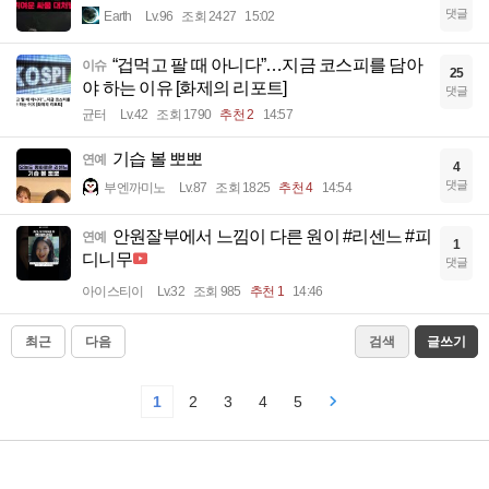
댓글
Earth
Lv.96
조회 2427
15:02
“겁먹고 팔 때 아니다”…지금 코스피를 담아
이슈
25
야 하는 이유 [화제의 리포트]
댓글
균터
Lv.42
조회 1790
추천 2
14:57
기습 볼 뽀뽀
연예
4
댓글
부엔까미노
Lv.87
조회 1825
추천 4
14:54
안원잘부에서 느낌이 다른 원이 #리센느 #피
연예
1
디니무
댓글
아이스티이
Lv.32
조회 985
추천 1
14:46
최근
다음
검색
글쓰기
1
2
3
4
5