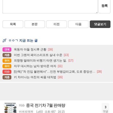
등록
목록
본문
이전
다음
댓글보기
ㅇㅇㄱ 지금 뜨는 글
옥동자 아들 정시후 근황
[16]
연예
이번 그랜저 페이스리프트 실내 수준
[13]
계층
외향형 딸래미와 비행기 타면 생기는 일.
[17]
유머
자꾸 대시하는 남자 받아준 여자
[11]
유머
[단독] “차 진입 불편해서”…인천 부평감리교회, 도로 중앙선 ‘검은 페인트’로 지워
[28]
이슈
키 차이나는 여친의 싸움 대처법
[16]
계층
중국 전기차 7월 판매량
이슈
3
댓글
빈센트멧젠
Lv.60
조회 487
16:15