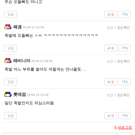
무슨 오돌뼈도 아니고
답글
0
0
패권
26-06-12 21:50
신고
|
공감 확인
족발에 오돌뼈는 ㅅㅂ ㅋㅋㅋㅋㅋㅋㅋㅋㅋㅋㅋㅋㅋㅋ
답글
0
0
래비니아
26-06-13 09:45
신고
|
공감 확인
족발 어느 부위를 썰어도 저렇게는 안나올듯.....
답글
0
0
롯데검
26-06-13 15:29
신고
|
공감 확인
일단 족발인지도 의심스러움
답글
0
0
새로고침