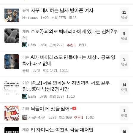
자꾸 대시하는 남자 받아준 여자
유머
11
댓글
Neuhauus
Lv.20
조회 2775
15:13
ㅇㅎ?) 의외로 박테리아에게 있다는 신체?부
계층
9
위
댓글
Earth
Lv.96
조회 2223
추천 1
15:11
AI가 바이러스도 만들어내는 세상…공포 영
이슈
5
화가 따로 없네
댓글
균터
Lv.42
조회 1471
15:11
[속보] 서울 면목동서 지인끼리 서로 칼부
이슈
14
림…60대 남성 2명 사망
댓글
Earth
Lv.96
조회 1697
15:10
늬들이 게 맛을 알어~
기타
1
댓글
사실난라쿤
Lv.89
조회 699
추천 1
15:02
키 차이나는 여친의 싸움 대처법
계층
16