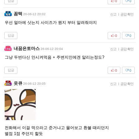
답글
0
0
꼼떡
26-06-12 20:02
신고
|
공감 확인
우선 얼마에 삿는지 사이즈가 뭔지 부터 알려줘야지
답글
0
0
내꿈은토마스
26-06-12 20:04
신고
|
공감 확인
그냥 두번다신 안시켜먹음 + 주변지인에겐 알리는정도?
답글
0
0
읏큐
26-06-12 20:05
신고
|
공감 확인
전화해서 이걸 먹으라고 준거냐고 물어보고 환불 때리던지
별점 1점 주던지 할듯