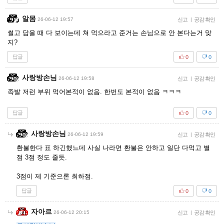
알몸
26-06-12 19:57
신고
|
공감 확인
썰고 담을 때 다 보이는데 쳐 먹으라고 준거는 손님으로 안 본다는거 맞
지?
답글
0
0
사랑방손님
26-06-12 19:58
신고
|
공감 확인
족발 저런 부위 먹어본적이 없음. 한번도 본적이 없음 ㅋㅋㅋ
답글
0
0
사랑방손님
26-06-12 19:59
신고
|
공감 확인
환불한다 표 하긴했느데 사실 나라면 환불은 안하고 일단 다먹고 별
점 3점 정도 줄듯.
3점이 제 기준으론 최하점.
답글
0
0
자아르
26-06-12 20:15
신고
|
공감 확인