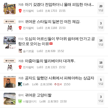
아기 갖겠다 전업하더니 몰래 피임한 아내...
계층
20
댓글
전자팔찌
Lv.93
조회 1703
15:55
귀여운 스타일의 일본인 여친 체감.
유머
3
댓글
전자팔찌
Lv.93
조회 1188
15:53
도심의 어르신들이 무더위 쉼터에 안가고 공
이슈
14
항으로 모이는 이유
댓글
슬기로움
Lv.92
조회 639
15:52
아줌마들의 엘리베이터 대격투.
계층
18
댓글
전자팔찌
Lv.93
조회 1315
15:52
공자도 말했던 사회에서 피해야하는 상급자
계층
5
댓글
Earth
Lv.96
조회 1096
추천 4
15:50
귀여운 고양이짤
유머
3
댓글
너빨갱이지
Lv.86
조회 583
15:50