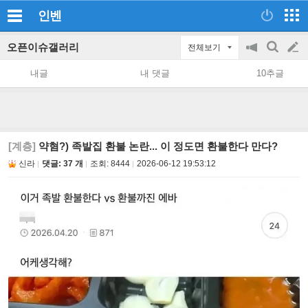
인벤
오픈이슈갤러리
전체보기
공
검
글
지
색
내글
내 댓글
10추글
on/off
쓰
기
[계층]
약혐?) 족발집 환불 논란... 이 정도면 환불한다 만다?
신라
댓글: 37 개
조회:
8444
2026-06-12 19:53:12