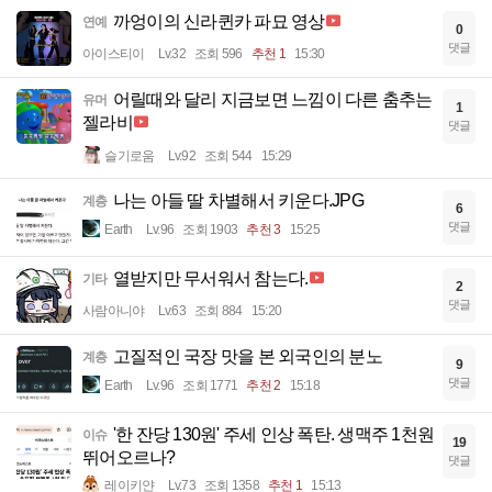
까엉이의 신라퀸카 파묘 영상
연예
0
댓글
아이스티이
Lv.32
조회 596
추천 1
15:30
어릴때와 달리 지금보면 느낌이 다른 춤추는
유머
1
젤라비
댓글
슬기로움
Lv.92
조회 544
15:29
나는 아들 딸 차별해서 키운다.JPG
계층
6
댓글
Earth
Lv.96
조회 1903
추천 3
15:25
열받지만 무서워서 참는다.
기타
2
댓글
사람아니야
Lv.63
조회 884
15:20
고질적인 국장 맛을 본 외국인의 분노
계층
9
댓글
Earth
Lv.96
조회 1771
추천 2
15:18
'한 잔당 130원' 주세 인상 폭탄. 생맥주 1천원
이슈
19
뛰어오르나?
댓글
레이키얀
Lv.73
조회 1358
추천 1
15:13