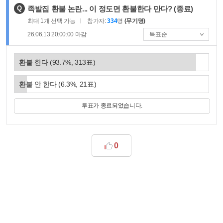
제
Q
족발집 환불 논란... 이 정도면 환불한다 만다?
(종료)
목
최대
1
개 선택 가능
참가자:
334
명
(무기명)
:
26.06.13 20:00:00
마감
환불 한다
(
93.7
%,
313
표)
환불 안 한다
(
6.3
%,
21
표)
투표가 종료되었습니다.
0