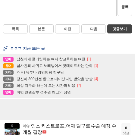
등록
목록
본문
이전
다음
댓글보기
ㅇㅇㄱ 지금 뜨는 글
남친에게 플러팅하는 여자 참교육하는 여친
[1]
연예
남사친과 사귀고 노래방에서 첫데이트하는 만화
[1]
유머
ㅇㅎ) 유투바 앙밍망씨 친구님
기타
당신이 300년전 왕으로 태어났다면 받았을 밥상
[4]
기타
화성 지구화 하는데 드는 시간과 비용
[7]
기타
이번 안원잘부 경주편 최고의 장면
연예
옌스 카스트로프..어깨 탈구로 수술 예정,수
이슈
0
개월 결장
댓글