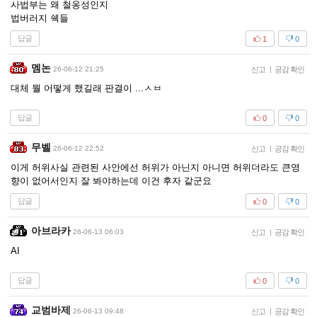
사법부는 왜 철옹성인지
법버러지 쉑들
답글
1
0
멤논
26-06-12 21:25
신고
|
공감 확인
대체 뭘 어떻게 했길래 판결이 ...ㅅㅂ
답글
0
0
무벨
26-06-12 22:52
신고
|
공감 확인
이게 허위사실 관련된 사안에선 허위가 아닌지 아니면 허위더라도 큰영
향이 없어서인지 잘 봐야하는데 이건 후자 같군요
답글
0
0
아브라카
26-06-13 06:03
신고
|
공감 확인
AI
답글
0
0
교범바제
26-06-13 09:48
신고
|
공감 확인