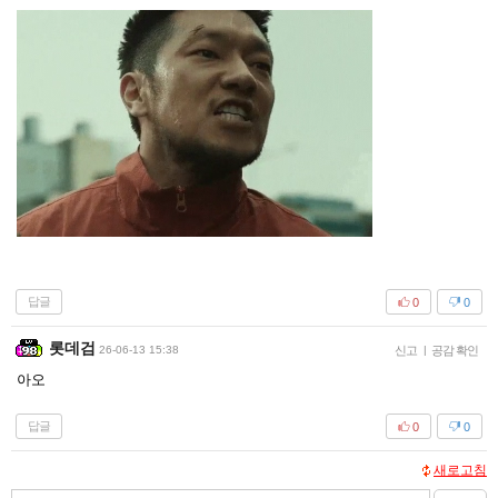
답글
0
0
롯데검
26-06-13 15:38
신고
|
공감 확인
아오
답글
0
0
새로고침