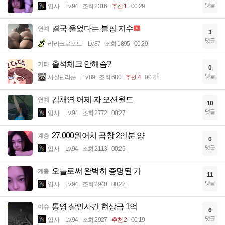
댓글
입사
Lv.94
조회 2316
추천 1
00:29
결국 울었다는 블핑 지수
연예
3
댓글
라라크로포드
Lv.87
조회 1895
00:29
출석체크 안해슴?
기타
0
댓글
사실난라쿤
Lv.89
조회 680
추천 4
00:28
김채연 어제 자 오션월드
연예
10
댓글
입사
Lv.94
조회 2772
00:27
27,000원어치 곱창 2인분 양
계층
0
댓글
입사
Lv.94
조회 2113
00:25
오늘로써 완벽히 증명된 거
계층
11
댓글
입사
Lv.94
조회 2940
00:22
통영 살인사건 현상금 1억
이슈
6
댓글
입사
Lv.94
조회 2927
추천 2
00:19