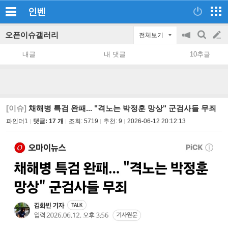
인벤
오픈이슈갤러리
전체보기
공
검
글
지
색
내글
내 댓글
10추글
on/off
쓰
기
[이슈]
채해병 특검 완패... "격노는 박정훈 망상" 군검사들 무죄
파인더1
댓글: 17 개
조회:
5719
추천:
9
2026-06-12 20:12:13