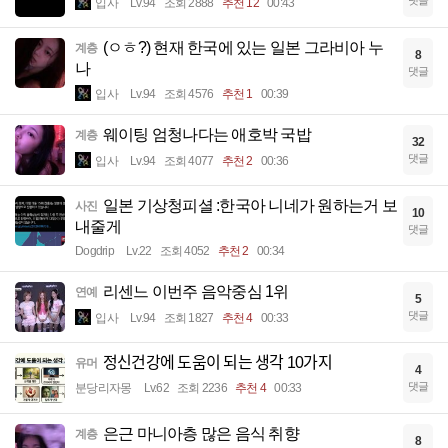
댓글
입사
Lv.94
조회 2888
추천 12
00:43
(ㅇㅎ?) 현재 한국에 있는 일본 그라비아 누
계층
8
나
댓글
입사
Lv.94
조회 4576
추천 1
00:39
웨이팅 엄청나다는 애호박 국밥
계층
32
댓글
입사
Lv.94
조회 4077
추천 2
00:36
일본 기상청피셜 :한국아 니네가 원하는거 보
사진
10
내줄게
댓글
Dogdrip
Lv.22
조회 4052
추천 2
00:34
리센느 이번주 음악중심 1위
연예
5
댓글
입사
Lv.94
조회 1827
추천 4
00:33
정신건강에 도움이 되는 생각 10가지
유머
4
댓글
분당리자몽
Lv.62
조회 2236
추천 4
00:33
은근 마니아층 많은 음식 취향
계층
8