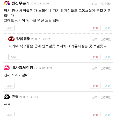
병신무는개
26-06-12 20:20
신고
|
공감 확인
역시 판새 새끼들은 개 노답이네 자기네 자식들도 고통스럽게 죽길 기원
합니다
그래도 생각이 안바뀔 병신 노답 집단
답글
0
0
양념통닭
26-06-12 20:52
신고
|
공감 확인
자기네 식구들은 군대 안보낼듯 보내봐야 카츄사같은 곳 보낼듯요
답글
0
0
내사랑서현진
26-06-12 20:26
신고
|
공감 확인
진짜 쓰레기같네
답글
0
0
존윅
26-06-12 20:33
신고
|
공감 확인
ㅆㅂ
답글
0
0