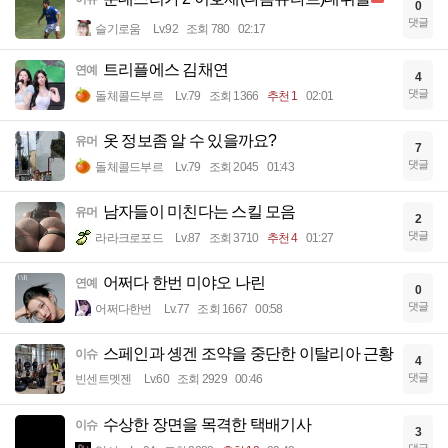
0
댓글
슬기로움
Lv.92
조회 780
02:17
트리플에스 김채연
연예
4
댓글
돌체콜드부르
Lv.79
조회 1366
추천 1
02:01
옷 정보좀 알 수 있을까요?
유머
7
댓글
돌체콜드부르
Lv.79
조회 2045
01:43
남자들이 미친다는 스킬 모음
유머
2
댓글
라라크로포드
Lv.87
조회 3710
추천 4
01:27
어쩌다 한번 미야오 나린
연예
0
댓글
어쩌다한번
Lv.77
조회 1667
00:58
스페인과 솅겐 조약을 중단한 이탈리아 근황
이슈
4
댓글
빈센트멧젠
Lv.60
조회 2929
00:46
수상한 장면을 목격한 택배기사
이슈
3