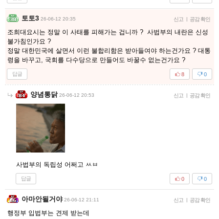
토토3
26-06-12 20:35
신고
|
공감 확인
조희대요시는 정말 이 사태를 피해가는 겁니까 ? 사법부의 내란은 신성
불가침인가요 ?
정말 대한민국에 살면서 이런 불합리함은 받아들여야 하는건가요 ? 대통
령을 바꾸고, 국회를 다수당으로 만들어도 바꿀수 없는건가요 ?
답글
8
0
양념통닭
26-06-12 20:53
신고
|
공감 확인
사법부의 독립성 어쩌고 ㅆㅂ
답글
0
0
아마안될거야
26-06-12 21:11
신고
|
공감 확인
행정부 입법부는 견제 받는데