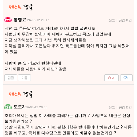
통행료
26-06-12 20:17
신고
|
공감 확인
작년 그 추운날 여의도 거리로나가서 벌벌 떨면서도
사법권이 무참히 밟힌거에 대해서 분노하고 목소리 냈었는데
지금 생각해보면 그때 사법 특히 판사새끼들은
지하실 끌려가서 고문받다 뒤지던 폭도들한테 맞아 뒤지던 그냥 놔뒀어
야 했음
사람이 큰 일 겪으면 변한다던데
저새끼들은 사람새끼가 아닌거같음
답글
이동
20
0
토토3
26-06-12 20:35
신고
|
공감 확인
조희대요시는 정말 이 사태를 피해가는 겁니까 ? 사법부의 내란은 신성
불가침인가요 ?
정말 대한민국에 살면서 이런 불합리함은 받아들여야 하는건가요 ? 대통
령을 바꾸고, 국회를 다수당으로 만들어도 바꿀수 없는건가요 ?