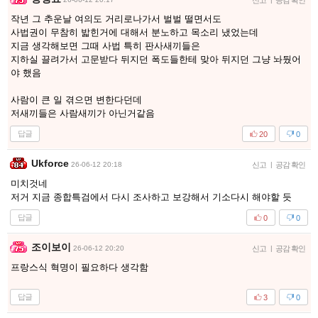
신고
공감 확인
작년 그 추운날 여의도 거리로나가서 벌벌 떨면서도
사법권이 무참히 밟힌거에 대해서 분노하고 목소리 냈었는데
지금 생각해보면 그때 사법 특히 판사새끼들은
지하실 끌려가서 고문받다 뒤지던 폭도들한테 맞아 뒤지던 그냥 놔뒀어
야 했음
사람이 큰 일 겪으면 변한다던데
저새끼들은 사람새끼가 아닌거같음
답글
20
0
Ukforce
26-06-12 20:18
신고
|
공감 확인
미치것네
저거 지금 종합특검에서 다시 조사하고 보강해서 기소다시 해야할 듯
답글
0
0
조이보이
26-06-12 20:20
신고
|
공감 확인
프랑스식 혁명이 필요하다 생각함
답글
3
0