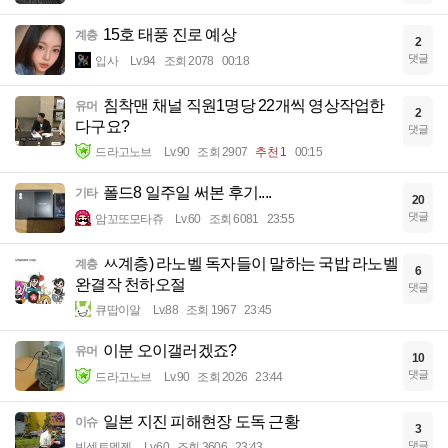
15호 태풍 진로 예상
계층
2
댓글
입사
Lv.94
조회 2078
00:18
침착맨 채널 직원1명당 22개씩 영상작업한
유머
2
다구요?
댓글
드라고노브
Lv.90
조회 2907
추천 1
00:15
폴드8 일주일 써본 후기....
기타
20
댓글
암꼬또모타쥬
Lv.60
조회 6081
23:55
ㅆ계층) 라노벨 독자들이 말하는 국밥 라노벨
계층
6
완결작 천하오절
댓글
큐땁이알
Lv.88
조회 1967
23:45
이분 오이갤러겠죠?
유머
10
댓글
드라고노브
Lv.90
조회 2026
23:44
일본 지진 피해현장 도독 근황
이슈
3
댓글
빈센트멧젠
Lv.60
조회 3606
23:43