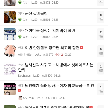
댓글
치킨
Lv.99
조회 872
03:40
군산 갈비곱창
기타
0
댓글
치킨
Lv.99
조회 504
03:38
대한민국 성씨는 김이박이 절반
기타
2
댓글
치킨
Lv.99
조회 562
03:34
이번 안원잘부 경주편 최고의 장면
연예
0
댓글
영원한하늘
Lv.71
조회 679
추천 2
03:22
남사친과 사귀고 노래방에서 첫데이트하는
유머
1
만화
댓글
Neuhauus
Lv.20
조회 870
03:18
남친에게 플러팅하는 여자 참교육하는 여친
연예
1
댓글
슬기로움
Lv.92
조회 1411
02:42
분데스리가 2 이호재(다름슈타트)데뷔골
이슈