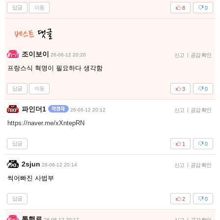
답글
이동
8
0
조이보이
26-06-12 20:20
신고
|
공감 확인
프랑스식 혁명이 필요하다 생각함
답글
이동
3
0
파인더1
26-06-12 20:12
신고
|
공감 확인
https://naver.me/xXntepRN
답글
1
0
2sjun
26-06-12 20:14
신고
|
공감 확인
썩어빠진 사법부
답글
2
0
통행료
26-06-12 20:17
|