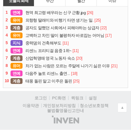
오늘의 화제
주간
월간
이슈
1
연예
[26]
현역 최고령 배우라는 신구 근황.jpg
2
유머
[25]
외향형 딸래미와 비행기 타면 생기는 일.
3
계층
[22]
공자도 말했던 사회에서 피해야하는 상급자
4
유머
[17]
고백하고 차인 딸이 불평하자 바로잡는 어머님
5
지식
[11]
중력댐의 건축해부도
6
연예
[11]
리센느 프리티걸 음중 1위~
7
계층
[20]
산업혁명때 영국 노동자 숙소
8
유머
[21]
차가 없는 사람은 모르는 주말에 나가기 싫은 이유
9
연예
[18]
다음주 놀토 리센느 출연...
10
계층
[25]
태풍 돌핀 말고 이주은 돌핀
로그인
PC화면
퀵링크
설정
청소년보호정책
이용약관
개인정보처리방침
▲
불법촬영물신고안내
(주)
인
벤