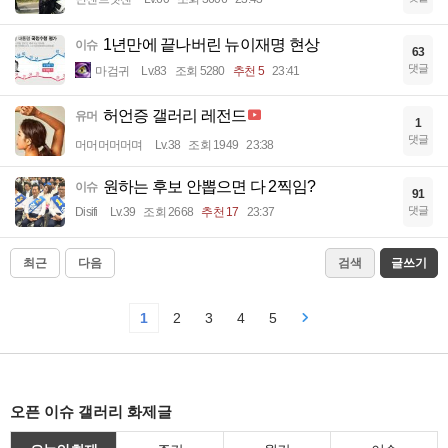
1년만에 끝나버린 뉴이재명 현상
이슈
63
댓글
마검귀
Lv.83
조회 5280
추천 5
23:41
허언증 갤러리 레전드
유머
1
댓글
머머머머머며
Lv.38
조회 1949
23:38
원하는 후보 안뽑으면 다 2찍임?
이슈
91
댓글
Disifi
Lv.39
조회 2668
추천 17
23:37
최근
다음
검색
글쓰기
1
2
3
4
5
오픈 이슈 갤러리 화제글