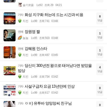
슬기로움
Lv.92
조회 29
04:21
화성 지구화 하는데 드는 시간과 비용
기타
8
댓글
치킨
Lv.99
조회 741
03:48
장원영 짤
연예
1
댓글
뇸뇸
Lv.85
조회 503
03:48
강혜원 인스타
연예
1
댓글
치킨
Lv.99
조회 487
03:45
당신이 300년전 왕으로 태어났다면 받았을
기타
4
밥상
댓글
치킨
Lv.99
조회 754
03:42
사설구급차 요금 13년만에 인상
기타
0
댓글
치킨
Lv.99
조회 617
03:42
ㅇㅎ) 유투바 앙밍망씨 친구님
기타
0