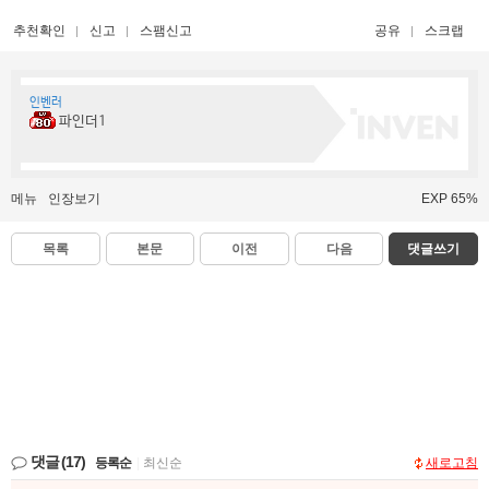
추천확인
신고
스팸신고
공유
스크랩
인벤러
파인더1
메뉴
인장보기
EXP 65%
목록
본문
이전
다음
댓글쓰기
댓글
(17)
등록순
|
최신순
새로고침