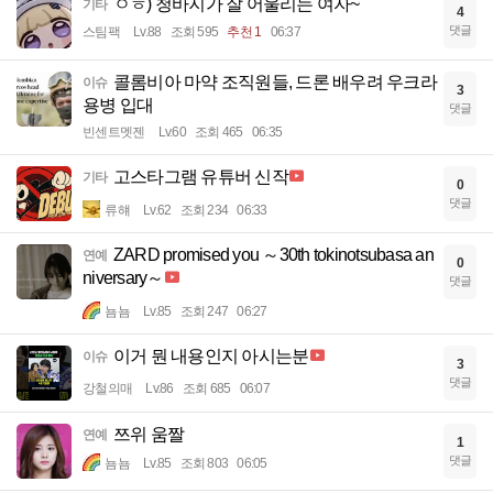
ㅇㅎ) 청바지가 잘 어울리는 여자~
기타
4
댓글
스팀팩
Lv.88
조회 595
추천 1
06:37
콜롬비아 마약 조직원들, 드론 배우려 우크라
이슈
3
용병 입대
댓글
빈센트멧젠
Lv.60
조회 465
06:35
고스타그램 유튜버 신작
기타
0
댓글
류햬
Lv.62
조회 234
06:33
ZARD promised you ～30th tokinotsubasa an
연예
0
niversary～
댓글
뇸뇸
Lv.85
조회 247
06:27
이거 뭔 내용인지 아시는분
이슈
3
댓글
강철의매
Lv.86
조회 685
06:07
쯔위 움짤
연예
1
댓글
뇸뇸
Lv.85
조회 803
06:05