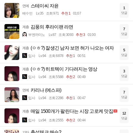
스테이씨 자윤
연예
1
댓글
배수민
Lv.35
조회 971
추천 1
01:07
김풍의 후라이팬 라면
계층
7
댓글
부엔까미노
Lv.87
조회 3093
추천 3
01:00
(ㅇㅎ?) 잘생긴 남자 보면 혀가 나오는 여자
계층
5
댓글
입사
Lv.94
조회 6878
추천 1
00:51
(ㅇㅎ?) 히트텍이 기다려지는 영상
계층
3
댓글
입사
Lv.94
조회 5588
추천 2
00:49
카리나 (에스파)
연예
7
댓글
입사
Lv.94
조회 2286
추천 1
00:47
매일 1500개가 팔린다는 시장 고로케 맛집
계층
12
댓글
입사
Lv.94
조회 2555
추천 2
00:44
출석체크 해슴?
기타