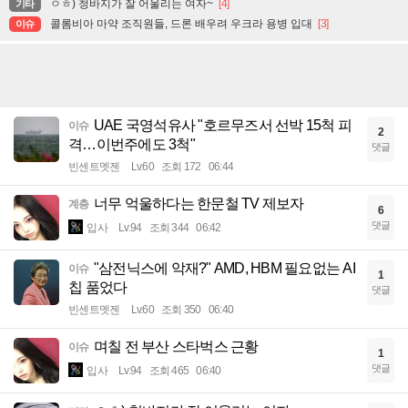
ㅇㅎ) 청바지가 잘 어울리는 여자~
[4]
기타
콜롬비아 마약 조직원들, 드론 배우려 우크라 용병 입대
[3]
이슈
UAE 국영석유사 "호르무즈서 선박 15척 피
이슈
2
격…이번주에도 3척"
댓글
빈센트멧젠
Lv.60
조회 172
06:44
너무 억울하다는 한문철 TV 제보자
계층
6
댓글
입사
Lv.94
조회 344
06:42
"삼전닉스에 악재?" AMD, HBM 필요없는 AI
이슈
1
칩 품었다
댓글
빈센트멧젠
Lv.60
조회 350
06:40
며칠 전 부산 스타벅스 근황
이슈
1
댓글
입사
Lv.94
조회 465
06:40