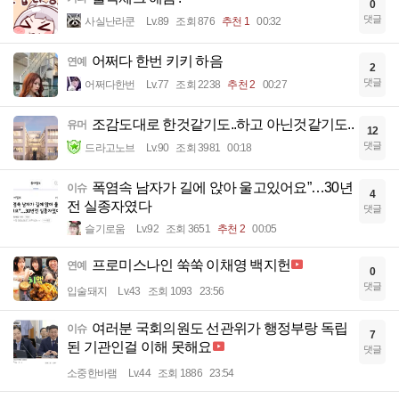
0
댓글
사실난라쿤
Lv.89
조회 876
추천 1
00:32
어쩌다 한번 키키 하음
연예
2
댓글
어쩌다한번
Lv.77
조회 2238
추천 2
00:27
조감도대로 한것같기도..하고 아닌것같기도..
유머
12
댓글
드라고노브
Lv.90
조회 3981
00:18
폭염속 남자가 길에 앉아 울고있어요”…30년
이슈
4
전 실종자였다
댓글
슬기로움
Lv.92
조회 3651
추천 2
00:05
프로미스나인 쑥쑥 이채영 백지헌
연예
0
댓글
입술돼지
Lv.43
조회 1093
23:56
여러분 국회의원도 선관위가 행정부랑 독립
이슈
7
된 기관인걸 이해 못해요
댓글
소중한바램
Lv.44
조회 1886
23:54