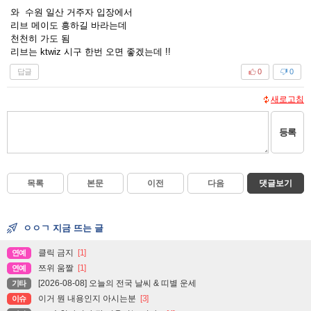
와 수원 일산 거주자 입장에서
리브 메이도 흥하길 바라는데
천천히 가도 됨
리브는 ktwiz 시구 한번 오면 좋겠는데 !!
답글
0
0
새로고침
등록
목록
본문
이전
다음
댓글보기
ㅇㅇㄱ 지금 뜨는 글
클릭 금지
[1]
연예
쯔위 움짤
[1]
연예
[2026-08-08] 오늘의 전국 날씨 & 띠별 운세
기타
이거 뭔 내용인지 아시는분
[3]
이슈