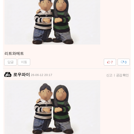
리트와메트
답글
이동
7
0
로우파이
26-06-12 20:17
신고
|
공감 확인