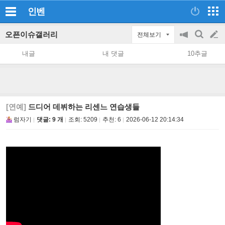
인벤
오픈이슈갤러리
전체보기
공
검
글
지
색
내글
내 댓글
10추글
on/off
쓰
기
[연예]
드디어 데뷔하는 리센느 연습생들
럼자기
댓글: 9 개
조회:
5209
추천:
6
2026-06-12 20:14:34