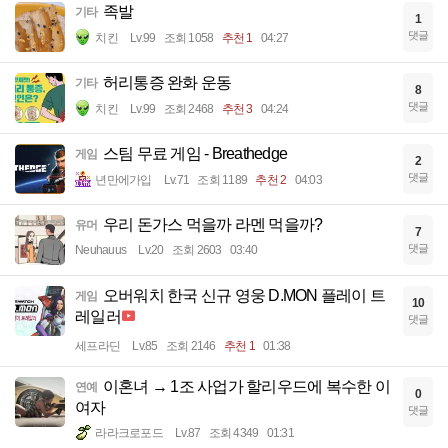
족발
기타
1
댓글
치킨
Lv.99
조회 1058
추천 1
04:27
허리통증 완화 운동
기타
8
댓글
치킨
Lv.99
조회 2468
추천 3
04:24
스팀 무료 게임 - Breathedge
게임
2
댓글
년만에가입
Lv.71
조회 1189
추천 2
04:03
우리 돈가스 먹을까 라멘 먹을까?
유머
7
댓글
Neuhauus
Lv.20
조회 2603
03:40
오버워치 한국 신규 영웅 D.MON 플레이 트
게임
10
레일러
댓글
세프라딘
Lv.85
조회 2146
추천 1
01:38
이혼녀 → 1조 사업가 할리우드에 복수한 이
연예
0
여자
댓글
라라크로포드
Lv.87
조회 4349
01:31