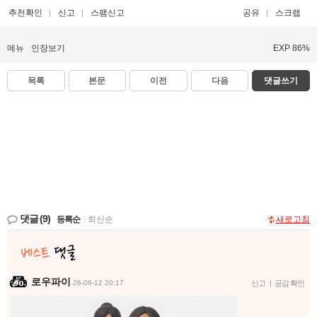
추천확인
신고
스팸신고
공유
스크랩
메뉴
인장보기
EXP 86%
목록
본문
이전
다음
댓글쓰기
댓글
(9)
등록순
|
최신순
새로고침
로우파이
26-06-12 20:17
신고
|
공감 확인