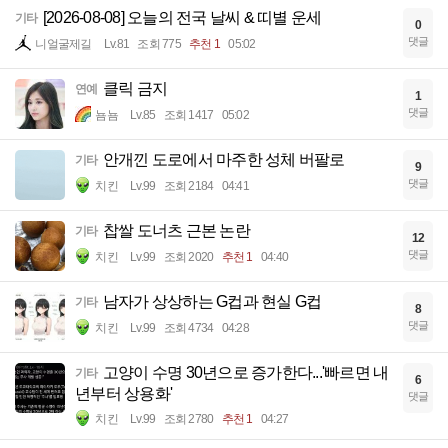
[2026-08-08] 오늘의 전국 날씨 & 띠별 운세
기타
0
댓글
니얼굴제길
Lv.81
조회 775
추천 1
05:02
클릭 금지
연예
1
댓글
뇸뇸
Lv.85
조회 1417
05:02
안개낀 도로에서 마주한 성체 버팔로
기타
9
댓글
치킨
Lv.99
조회 2184
04:41
찹쌀 도너츠 근본 논란
기타
12
댓글
치킨
Lv.99
조회 2020
추천 1
04:40
남자가 상상하는 G컵과 현실 G컵
기타
8
댓글
치킨
Lv.99
조회 4734
04:28
고양이 수명 30년으로 증가한다...'빠르면 내
기타
6
년부터 상용화'
댓글
치킨
Lv.99
조회 2780
추천 1
04:27