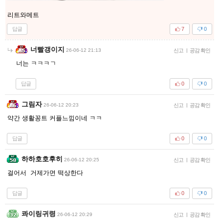
리트와메트
답글
7
0
너빨갱이지
26-06-12 21:13
신고
|
공감 확인
너는 ㅋㅋㅋㄱ
답글
0
0
그림자
26-06-12 20:23
신고
|
공감 확인
약간 생활꽁트 커플느낌이네 ㅋㅋ
답글
0
0
하하호호후히
26-06-12 20:25
신고
|
공감 확인
걸어서 거제가면 떡상한다
답글
0
0
콰이링귀령
26-06-12 20:29
신고
|
공감 확인