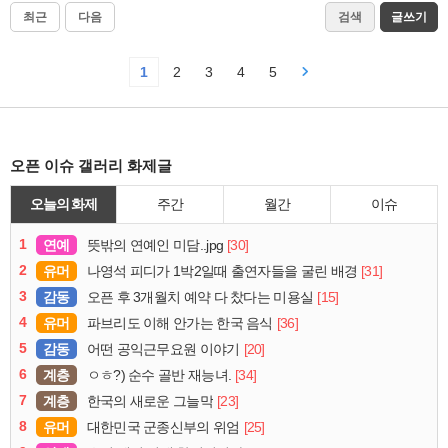
최근
다음
검색
글쓰기
1
2
3
4
5
오픈 이슈 갤러리 화제글
오늘의 화제
주간
월간
이슈
1
연예
[30]
뜻밖의 연예인 미담..jpg
2
유머
[31]
나영석 피디가 1박2일때 출연자들을 굴린 배경
3
감동
[15]
오픈 후 3개월치 예약 다 찼다는 미용실
4
유머
[36]
파브리도 이해 안가는 한국 음식
5
감동
[20]
어떤 공익근무요원 이야기
6
계층
[34]
ㅇㅎ?) 순수 골반 재능녀.
7
계층
[23]
한국의 새로운 그늘막
8
유머
[25]
대한민국 군종신부의 위엄