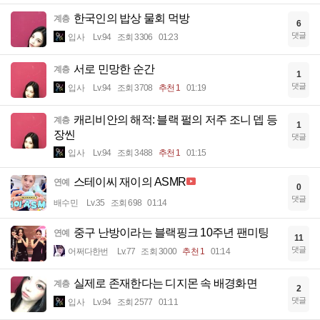
한국인의 밥상 물회 먹방
계층
6
댓글
입사
Lv.94
조회 3306
01:23
서로 민망한 순간
계층
1
댓글
입사
Lv.94
조회 3708
추천 1
01:19
캐리비안의 해적: 블랙 펄의 저주 조니 뎁 등
계층
1
장씬
댓글
입사
Lv.94
조회 3488
추천 1
01:15
스테이씨 재이의 ASMR
연예
0
댓글
배수민
Lv.35
조회 698
01:14
중구 난방이라는 블랙핑크 10주년 팬미팅
연예
11
댓글
어쩌다한번
Lv.77
조회 3000
추천 1
01:14
실제로 존재한다는 디지몬 속 배경화면
계층
2
댓글
입사
Lv.94
조회 2577
01:11