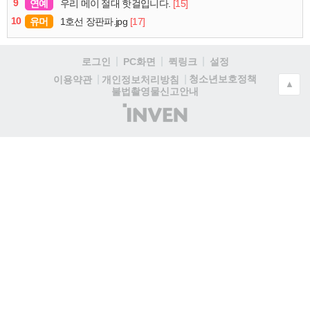
9
연예
[15]
우리 메이 절대 핫걸입니다.
10
유머
[17]
1호선 장판파.jpg
로그인
PC화면
퀵링크
설정
청소년보호정책
이용약관
개인정보처리방침
▲
불법촬영물신고안내
(주)
인
벤