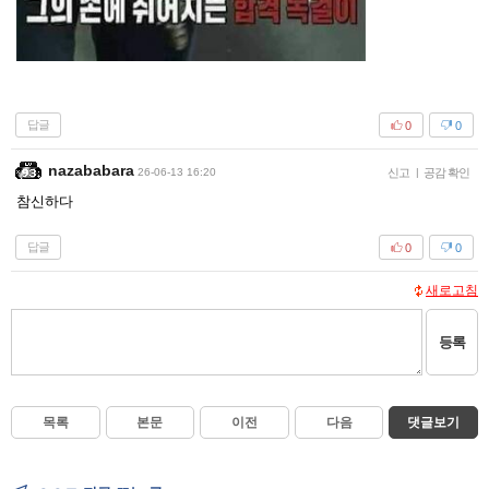
답글
0
0
nazababara
26-06-13 16:20
신고
|
공감 확인
참신하다
답글
0
0
새로고침
등록
목록
본문
이전
다음
댓글보기