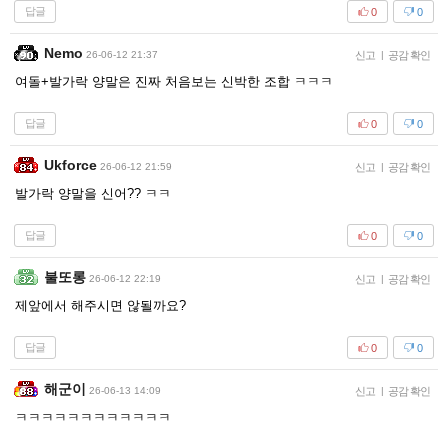
답글
0
0
Nemo
26-06-12 21:37
신고
|
공감 확인
여돌+발가락 양말은 진짜 처음보는 신박한 조합 ㅋㅋㅋ
답글
0
0
Ukforce
26-06-12 21:59
신고
|
공감 확인
발가락 양말을 신어?? ㅋㅋ
답글
0
0
불또롱
26-06-12 22:19
신고
|
공감 확인
제앞에서 해주시면 않될까요?
답글
0
0
해군이
26-06-13 14:09
신고
|
공감 확인
ㅋㅋㅋㅋㅋㅋㅋㅋㅋㅋㅋㅋ