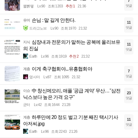
7
댓글
꿻뻵뗗
Lv.90
조회 1203
추천 1
21:36
손님 : 말 길게 안한다.
유머
11
댓글
드라고노브
Lv.90
조회 1970
21:32
심장내과 전문의가 말하는 공복에 올리브유
지식
11
의 진실
댓글
Earth
Lv.96
조회 1919
추천 2
21:32
이게 축구협회야...유흥협회야
계층
7
댓글
옆사마
Lv.87
조회 1095
21:32
中 창신메모리, 애플 '공급 계약' 무산…"삼전
이슈
23
닉스보다 높은 가격 요구"
댓글
균터
Lv.42
조회 1644
21:28
하루만에 20 정도 벌고 기분 째진 택시기사
계층
11
아저씨.jpg
댓글
Earth
Lv.96
조회 2243
21:26