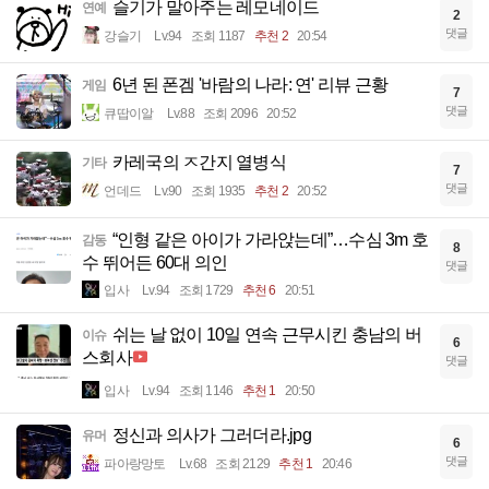
슬기가 말아주는 레모네이드
연예
2
댓글
강슬기
Lv.94
조회 1187
추천 2
20:54
6년 된 폰겜 '바람의 나라: 연' 리뷰 근황
게임
7
댓글
큐땁이알
Lv.88
조회 2096
20:52
카레국의 ㅈ간지 열병식
기타
7
댓글
언데드
Lv.90
조회 1935
추천 2
20:52
“인형 같은 아이가 가라앉는데”…수심 3m 호
감동
8
수 뛰어든 60대 의인
댓글
입사
Lv.94
조회 1729
추천 6
20:51
쉬는 날 없이 10일 연속 근무시킨 충남의 버
이슈
6
스회사
댓글
입사
Lv.94
조회 1146
추천 1
20:50
정신과 의사가 그러더라.jpg
유머
6
댓글
파아랑망토
Lv.68
조회 2129
추천 1
20:46