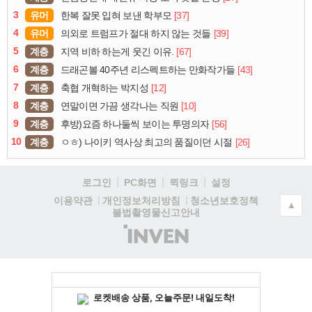
3
유머
[37]
한복 잘못 입혀 보낸 학부모
4
유머
[39]
의외로 트럼프가 절대 하지 않는 것들
5
계층
[67]
지역 비하 하는게 웃긴 이유.
6
계층
[43]
드래곤볼 40주년 리스펙트하는 만화작가들
7
계층
[12]
축협 개혁하는 박지성
8
계층
[10]
연말이면 가끔 생각나는 직원
9
계층
[56]
후방)요즘 하나둘씩 보이는 투명의자
10
계층
[26]
ㅇㅎ) 나이키 역사상 최고의 품질이던 시절
로그인
PC화면
퀵링크
설정
청소년보호정책
이용약관
개인정보처리방침
▲
불법촬영물신고안내
(주)
인
벤