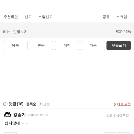
추천확인
신고
스팸신고
공유
스크랩
메뉴
인장보기
EXP 46%
목록
본문
이전
다음
댓글쓰기
댓글
(16)
등록순
|
최신순
새로고침
강슬기
26-06-12 20:26
신고
|
공감 확인
쉽지않네 ㄷㄷ