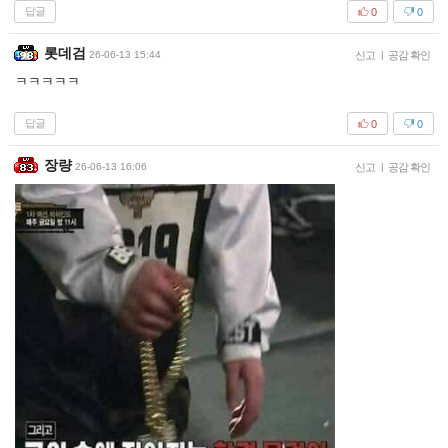
답글
0
0
롯데검
26-06-13 15:44
신고
|
공감 확인
ㅋㅋㅋㅋㅋ
답글
0
0
장량
26-06-13 16:06
신고
|
공감 확인