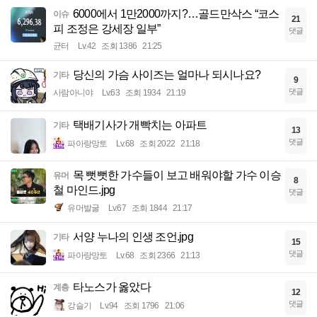
6000에서 1만2000까지?…골드만삭스 “코스
이슈
21
피 조정은 강세장 일부”
댓글
균터
Lv.42
조회 1386
21:25
당신의 가슴 사이즈는 얼마나 되시나요?
기타
9
댓글
사람아니야
Lv.63
조회 1934
21:19
택배기사가 개빡치는 아파트
기타
13
댓글
파아랑망토
Lv.68
조회 2022
21:18
목 뻣뻣한 가수들이 보고 배워야할 가수 이승
유머
8
철 마인드.jpg
댓글
유머발굴
Lv.67
조회 1844
21:17
서양 누나의 인생 조언.jpg
기타
15
댓글
파아랑망토
Lv.68
조회 2366
21:13
타노스가 옳았다
계층
12
댓글
강슬기
Lv.94
조회 1796
21:06