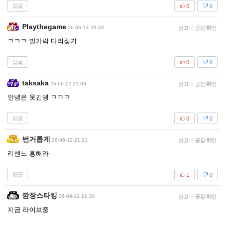
답글
0
0
Playthegame
26-06-12 20:33
신고
|
공감 확인
ㅋㅋㅋ 발가락 다리짖기
답글
0
0
taksaka
26-06-12 21:03
신고
|
공감 확인
안녕은 웃긴뎅 ㅋㅋㅋ
답글
0
0
번거롭게
26-06-12 21:21
신고
|
공감 확인
리센느 흥해라
답글
1
0
깜장스타킹
26-06-12 21:30
신고
|
공감 확인
지금 라이브중