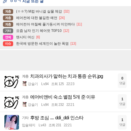
ㅇㅇㄱ 지금 뜨는 글
(ㅇㅎ?) M컵 바니걸 실물 체감
[32]
계층
에어컨에 대한 불길한 예언
[24]
계층
에어컨아 며칠째 풀가동시켜 미안하다
[11]
계층
요즘 남자 인기 헤어컷 T0P10
[12]
기타
맨시티 여신
[6]
연예
한국에 방문한 세계인이 놀란 폭염
[13]
이슈
치과의사가 말하는 치과 통증 순위.jpg
계층
0
댓글
강슬기
Lv.94
조회 125
22:23
에어비앤비 숙소 별점 5개 준 이유
계층
1
댓글
강슬기
Lv.94
조회 232
22:21
후방 조심 ㅡ ddi_ddi 인스타
기타
1
댓글
입술돼지
Lv.43
조회 231
22:21