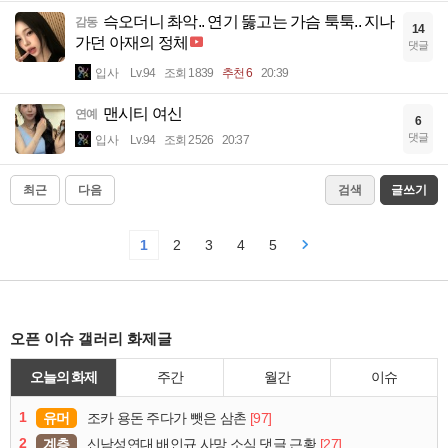
슥오더니 촤악.. 연기 뚫고는 가슴 툭툭.. 지나
감동
14
가던 아재의 정체
댓글
입사
Lv.94
조회 1839
추천 6
20:39
맨시티 여신
연예
6
댓글
입사
Lv.94
조회 2526
20:37
최근
다음
검색
글쓰기
1
2
3
4
5
오픈 이슈 갤러리 화제글
오늘의 화제
주간
월간
이슈
1
유머
[97]
조카 용돈 주다가 뺏은 삼촌
2
계층
[27]
신남성연대 배인규 사망 소식 댓글 근황