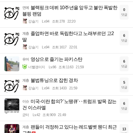
블랙핑크 데뷔 10주년을 앞두고 불만 폭발한
연예
0
블핑 팬덤
댓글
강슬기
Lv.94
조회 278
22:20
졸업하면 바로 독립한다고 노래부르던 고2
계층
6
딸
댓글
강슬기
Lv.94
조회 1617
22:01
영상으로 즐기는 파키스탄
유머
6
댓글
너빨갱이지
Lv.86
조회 1163
21:59
불법튜닝으로 잡힌 경차
계층
5
댓글
강슬기
Lv.94
조회 1433
21:59
미국-이란 합의? '노땡큐'‥트럼프 발목 잡는
이슈
6
건 이스라엘
댓글
균터
Lv.42
조회 909
21:49
팬들이 걱정하고 있다는 레드벨벳 웬디 최근
계층
13