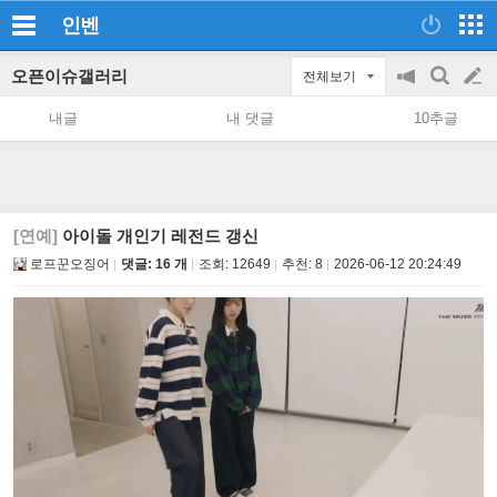
인벤
오픈이슈갤러리
전체보기
공
검
글
지
색
내글
내 댓글
10추글
on/off
쓰
기
[연예]
아이돌 개인기 레전드 갱신
로프꾼오징어
댓글: 16 개
조회:
12649
추천:
8
2026-06-12 20:24:49