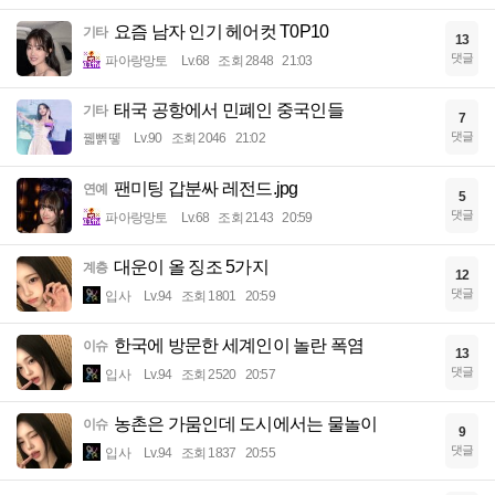
요즘 남자 인기 헤어컷 T0P10
기타
13
댓글
파아랑망토
Lv.68
조회 2848
21:03
태국 공항에서 민폐인 중국인들
기타
7
댓글
꿻뻵뗗
Lv.90
조회 2046
21:02
팬미팅 갑분싸 레전드.jpg
연예
5
댓글
파아랑망토
Lv.68
조회 2143
20:59
대운이 올 징조 5가지
계층
12
댓글
입사
Lv.94
조회 1801
20:59
한국에 방문한 세계인이 놀란 폭염
이슈
13
댓글
입사
Lv.94
조회 2520
20:57
농촌은 가뭄인데 도시에서는 물놀이
이슈
9
댓글
입사
Lv.94
조회 1837
20:55