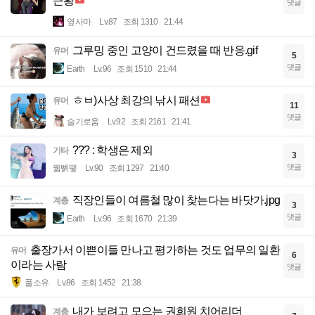
근황
댓글
옆사마
Lv.87
조회 1310
21:44
그루밍 중인 고양이 건드렸을 때 반응.gif
유머
5
댓글
Earth
Lv.96
조회 1510
21:44
ㅎㅂ)사상 최강의 낚시 패션
유머
11
댓글
슬기로움
Lv.92
조회 2161
21:41
??? : 학생은 제외
기타
3
댓글
꿻뻵뗗
Lv.90
조회 1297
21:40
직장인들이 여름철 많이 찾는다는 바닷가.jpg
계층
3
댓글
Earth
Lv.96
조회 1670
21:39
출장가서 이쁜이들 만나고 평가하는 것도 업무의 일환
유머
6
이라는 사람
댓글
풀소유
Lv.86
조회 1452
21:38
내가 보려고 모으는 권희원 치어리더
계층