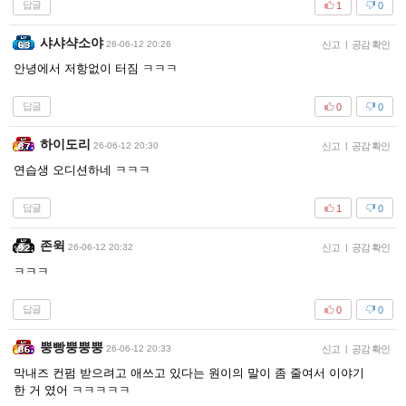
답글
1
0
샤샤샥소야
26-06-12 20:26
신고
|
공감 확인
안녕에서 저항없이 터짐 ㅋㅋㅋ
답글
0
0
하이도리
26-06-12 20:30
신고
|
공감 확인
연습생 오디션하네 ㅋㅋㅋ
답글
1
0
존윅
26-06-12 20:32
신고
|
공감 확인
ㅋㅋㅋ
답글
0
0
뿡빵뿡뿡뿡
26-06-12 20:33
신고
|
공감 확인
막내즈 컨펌 받으려고 애쓰고 있다는 원이의 말이 좀 줄여서 이야기
한 거 였어 ㅋㅋㅋㅋㅋ