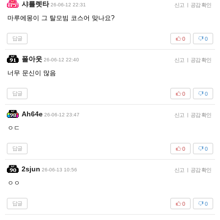
샤를렛타
26-06-12 22:31
신고
|
공감 확인
마루에몽이 그 탈모빔 코스어 맞나요?
답글
0
0
폴아웃
26-06-12 22:40
신고
|
공감 확인
너무 문신이 많음
답글
0
0
Ah64e
26-06-12 23:47
신고
|
공감 확인
ㅇㄷ
답글
0
0
2sjun
26-06-13 10:56
신고
|
공감 확인
ㅇㅇ
답글
0
0