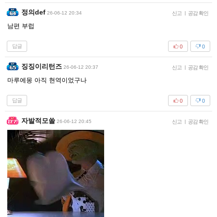
정의def
26-06-12 20:34
신고
|
공감 확인
남편 부럽
답글
0
0
징징이리턴즈
26-06-12 20:37
신고
|
공감 확인
마루에몽 아직 현역이었구나
답글
0
0
자발적모쏠
26-06-12 20:45
신고
|
공감 확인