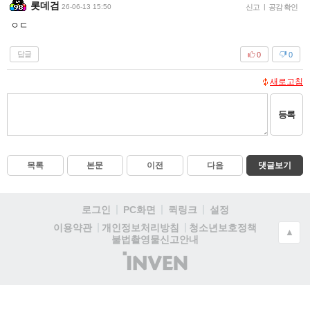
롯데검
26-06-13 15:50
신고
|
공감 확인
ㅇㄷ
답글
0
0
새로고침
등록
목록
본문
이전
다음
댓글보기
로그인
PC화면
퀵링크
설정
청소년보호정책
이용약관
개인정보처리방침
▲
불법촬영물신고안내
(주)
인
벤