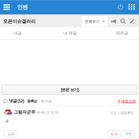
인벤
오픈이슈갤러리
전체보기
공
검
글
지
색
내글
내 댓글
10추글
on/off
쓰
기
[본문 보기]
댓글
(12)
등록순
|
최신순
새로고침
그림자군주
26-06-12 20:33
신고
|
공감 확인
ㅘ
답글
0
0