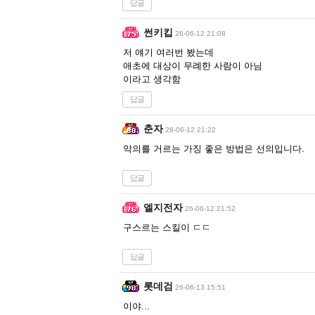
답글
썬키킵
26-06-12 21:08
저 얘기 여러번 봤는데
애초에 대상이 무례한 사람이 아님
이라고 생각함
답글
춘자
26-06-12 21:22
악의를 거르는 가징 좋은 방법은 선의입니다.
답글
엘지전자
26-06-12 21:52
구스르는 스킬이 ㄷㄷ
답글
롯데검
26-06-13 15:51
이야...