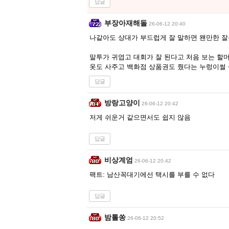
답글
부장아재해돌
26-06-12 20:40
나같아도 상대가 부드럽게 잘 말하면 왠만한 
말투가 귀엽고 대회가 잘 된다고 처음 보는 할
옷도 사주고 백화점 상품권도 줬다는 누렁이썰
답글
방랑고양이
26-06-12 20:42
저게 쉬운거 같으면서도 쉽지 않음
답글
비상계엄
26-06-12 20:42
팩트: 남산꼭대기에선 택시를 부를 수 없다
답글
밤톨쏭
26-06-12 20:52