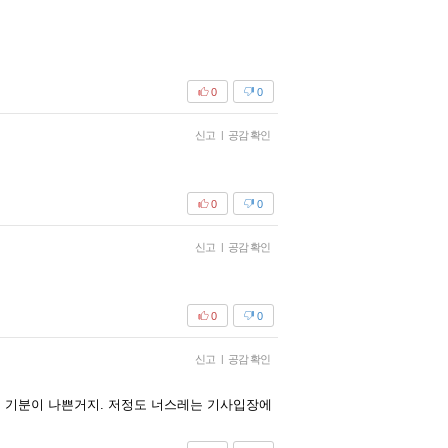
0
0
신고
|
공감 확인
0
0
신고
|
공감 확인
0
0
신고
|
공감 확인
게 기분이 나쁜거지. 저정도 너스레는 기사입장에