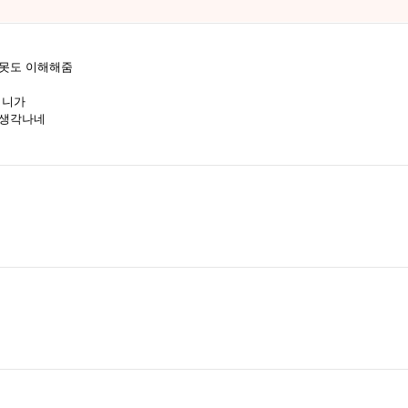
잘못도 이해해줌
머니가
 생각나네