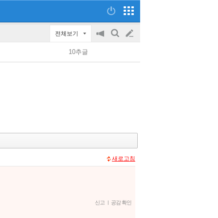
전체보기
공
검
글
지
색
10추글
on/off
쓰
기
새로고침
신고
|
공감 확인