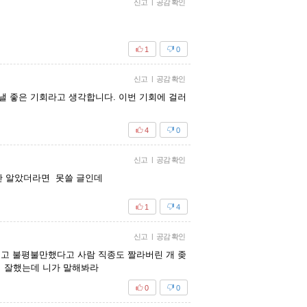
신고
|
공감 확인
1
0
신고
|
공감 확인
러낼 좋은 기회라고 생각합니다. 이번 기회에 걸러
4
0
신고
|
공감 확인
만 알았더라면 못쓸 글인데
1
4
신고
|
공감 확인
시키고 불평불만했다고 사람 직종도 짤라버린 개 좆
뭐 잘했는데 니가 말해봐라
0
0