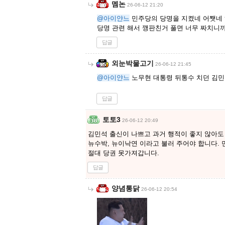
멤논
26-06-12 21:20
@아이얀느
민주당의 당명을 지켰네 어쨋네
당명 관련 해서 깽판친거 풀면 너무 짜치니
답글
외눈박물고기
26-06-12 21:45
@아이얀느
노무현 대통령 뒤통수 치던 김민
답글
토토3
26-06-12 20:49
김민석 출신이 나쁘고 과거 행적이 좋지 않아도
뉴수박, 뉴이낙연 이라고 불러 주어야 합니다.
절대 당권 못가져갑니다.
답글
양념통닭
26-06-12 20:54