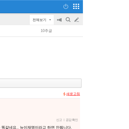
전체보기
공
검
글
지
색
10추글
on/off
쓰
기
새로고침
신고
|
공감 확인
 똑같네요.. 뉴이재명이라고 하면 안됩니다.