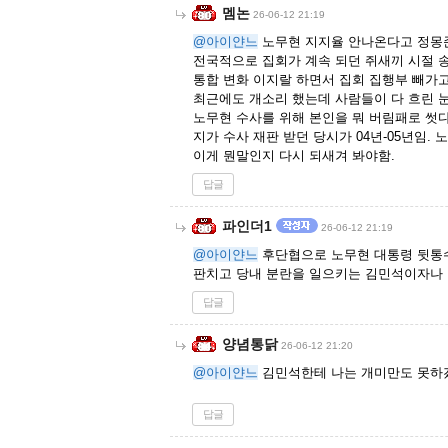
멤논
26-06-12 21:19
@아이얀느
노무현 지지율 안나온다고 정몽
전국적으로 집회가 계속 되던 쥐새끼 시절
통합 변화 이지랄 하면서 집회 집행부 빼가
최근에도 개소리 했는데 사람들이 다 흐린 눈
노무현 수사를 위해 본인을 뭐 버림패로 썻
지가 수사 재판 받던 당시가 04년-05년임. 
이게 뭔말인지 다시 되새겨 봐야함.
답글
파인더1
26-06-12 21:19
@아이얀느
후단협으로 노무현 대통령 뒷통수
판치고 당내 분란을 일으키는 김민석이자나
답글
양념통닭
26-06-12 21:20
@아이얀느
김민석한테 나는 개미만도 못하겠
답글