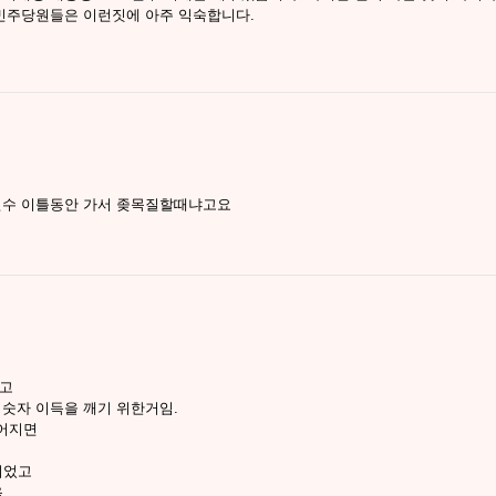
 민주당원들은 이런짓에 아주 익숙합니다.
 연수 이틀동안 가서 좆목질할때냐고요
찾고
 숫자 이득을 깨기 위한거임.
넓어지면
이었고
.