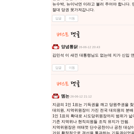
뉴수박, 뉴이낙연 이라고 불러 주어야 합니다.
절대 당권 못가져갑니다.
답글
이동
양념통닭
26-06-12 20:43
김민석 이 새낀 대통령님도 없는데 지가 신입
답글
이동
멤논
26-06-12 21:12
지금의 1인 1표는 기득권을 깨고 당원주권을 
대의원, 지역위원장이 가진 전국 대의원의 분배
1인 1표의 확대로 시도당위원장까지 범위가 
기존 지역위나 현직의원들 조직 유지가 안됨.
지역위원장은 여태껏 단수공천이나 공천 대상
거의 확정적으로 경선을 통과하는 기득권이었음