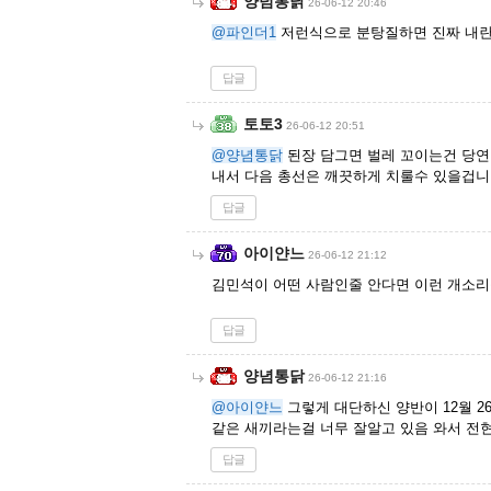
양념통닭
26-06-12 20:46
@파인더1
저런식으로 분탕질하면 진짜 내란
답글
토토3
26-06-12 20:51
@양념통닭
된장 담그면 벌레 꼬이는건 당연 
내서 다음 총선은 깨끗하게 치룰수 있을겁니
답글
아이얀느
26-06-12 21:12
김민석이 어떤 사람인줄 안다면 이런 개소리
답글
양념통닭
26-06-12 21:16
@아이얀느
그렇게 대단하신 양반이 12월 2
같은 새끼라는걸 너무 잘알고 있음 와서 전
답글