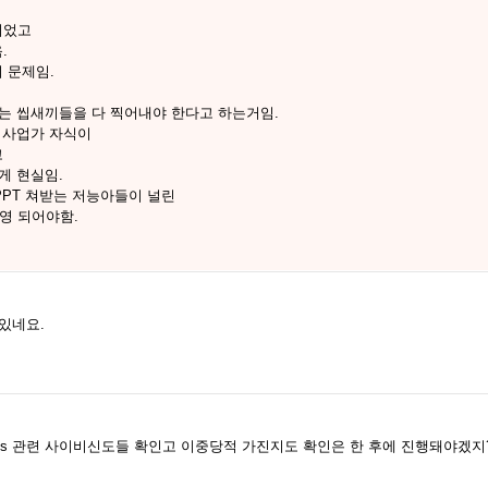
이었고
.
 문제임.
는 씹새끼들을 다 찍어내야 한다고 하는거임.
, 사업가 자식이
고
게 현실임.
PPT 쳐받는 저능아들이 널린
영 되어야함.
있네요.
jms 관련 사이비신도들 확인고 이중당적 가진지도 확인은 한 후에 진행돼야겠지