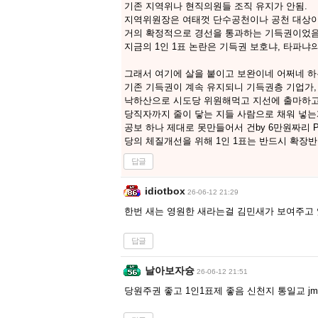
기존 지역위나 현직의원들 조직 유지가 안됨.
지역위원장은 여태껏 단수공천이나 공천 대상
거의 확정적으로 경선을 통과하는 기득권이었음
지금의 1인 1표 논란은 기득권 보호냐, 타파냐의
그래서 여기에 살을 붙이고 보완이네 어쩌네 하
기존 기득권이 계속 유지되니 기득권층 기업가
낙하산으로 시도당 위원해먹고 지선에 출마하
당직자까지 줄이 닿는 지들 사람으로 채워 넣는
공보 하나 제대로 못만들어서 건by 6만원짜리 
당의 체질개선을 위해 1인 1표는 반드시 확장반
답글
idiotbox
26-06-12 21:29
한번 새는 영원한 새라는걸 김민새가 보여주고 
답글
날아보자슝
26-06-12 21:51
당원주권 좋고 1인1표제 좋음 신천지 통일교 