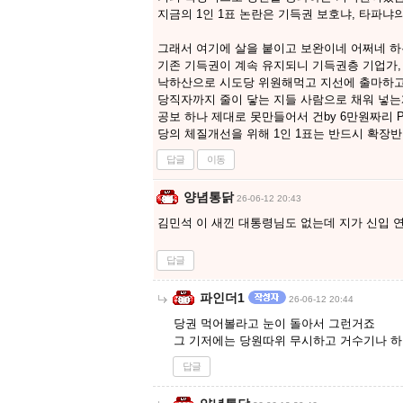
지금의 1인 1표 논란은 기득권 보호냐, 타파냐의
그래서 여기에 살을 붙이고 보완이네 어쩌네 하
기존 기득권이 계속 유지되니 기득권층 기업가
낙하산으로 시도당 위원해먹고 지선에 출마하
당직자까지 줄이 닿는 지들 사람으로 채워 넣는
공보 하나 제대로 못만들어서 건by 6만원짜리 
당의 체질개선을 위해 1인 1표는 반드시 확장반
답글
이동
양념통닭
26-06-12 20:43
김민석 이 새낀 대통령님도 없는데 지가 신입
답글
파인더1
26-06-12 20:44
당권 먹어볼라고 눈이 돌아서 그런거죠
그 기저에는 당원따위 무시하고 거수기나 
답글