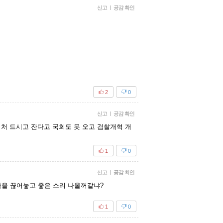
신고
|
공감 확인
2
0
신고
|
공감 확인
처 드시고 잔다고 국회도 못 오고 검찰개혁 개
1
0
신고
|
공감 확인
을 끊어놓고 좋은 소리 나올꺼같냐?
1
0