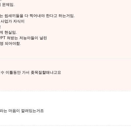
 문제임.
는 씹새끼들을 다 찍어내야 한다고 하는거임.
, 사업가 자식이
고
게 현실임.
PPT 쳐받는 저능아들이 널린
영 되어야함.
 연수 이틀동안 가서 좆목질할때냐고요
하라는 마음이 깔려있는거죠